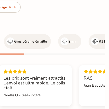
lage Bali
Grès cérame émaillé
9 mm
R11 - 
Les prix sont vraiment attractifs.
RAS
L’envoi est ultra rapide. Le colis
Jean Baptiste.L
était...
Noellia.Q -
04/08/2026