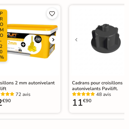
P


R
Choix
O
M
O
ape
Ancien carrelage
-
2
agne
0
%
elage Piscine
|
Carrelage terrasse effet pierre naturelle
|
elage Beige
|
Carrelage 30x60 cm
|
Livraison express
|
elage extérieur Livraison express
isillons 2 mm autonivelant
Cadrans pour croisillons
lift
autonivelants Pavilift.
72 avis
48 avis
2
11
€90
€90