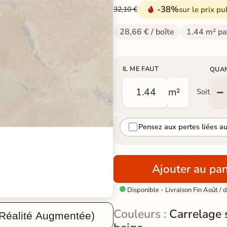
-38%
sur le prix pu
32,10 €
28,66 € / boîte
1.44 m² pa
IL ME FAUT
QUA
m²
Soit
Pensez aux pertes liées a
Ajouter au pan
Disponible - Livraison Fin Août /

Couleurs :
Carrelage s
 Réalité Augmentée)