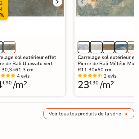
3
4
%
elage sol extérieur effet
Carrelage sol extérieur eff
re de Bali Uluwatu vert
Pierre de Bali Météor Mix v
 30,3×61,3 cm
R11 30x60 cm
4 avis
2 avis
4
/m²
23
/m²
€90
€90
Voir tous les produits de la série