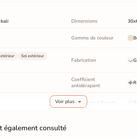
Dimensions
 bali
30x
Gamme de couleur
B
xtérieur
Sol extérieur
Fabrication
G
Coefficient
R
antidérapant
Voir plus
Résistance à l'usure
G
Bords
Non-
nt également consulté
Surface
Anti