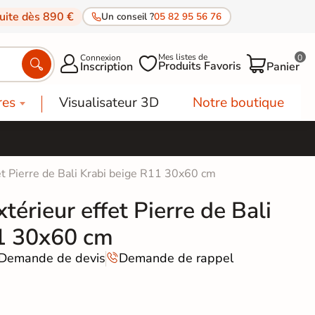
tuite dès 890 €
Un conseil ?
05 82 95 56 76
Mes listes de
Connexion
0




Produits Favoris
Inscription
Panier
res
Visualisateur 3D
Notre boutique
fet Pierre de Bali Krabi beige R11 30x60 cm
térieur effet Pierre de Bali
11 30x60 cm
Demande de devis
Demande de rappel
