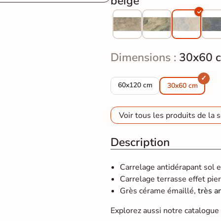
beige
Dimensions :
30x60 
Carrelage sol extérieur effet Pi
60x120 cm
30x60 cm
Voir tous les produits de la s
Description
Carrelage antidérapant sol 
Carrelage terrasse effet pierr
Grès cérame émaillé,
très a
Explorez aussi notre catalogu