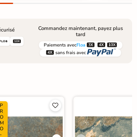
Commandez maintenant, payez plus
curisé
tard





Paiements
avec
Floa


sans frais avec
P


R
O
M
O
-