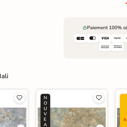
Paiement 100% sé




ali
N




O
U
V
E
A