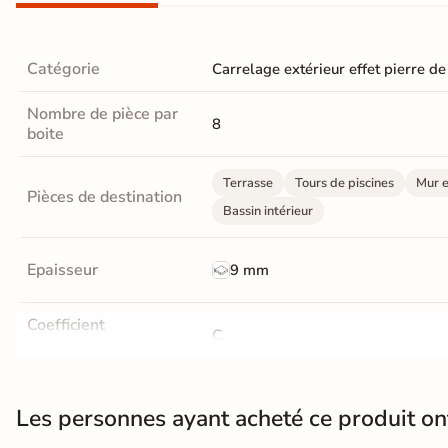
En une ou plusieurs fois
grâce à nos nombreuses
solutions de paiement
Catégorie
Carrelage extérieur effet pierre de
Nombre de pièce par
8
boite
Terrasse
Tours de piscines
Mur e
Paiement
Données
Confidentialité
Pièces de destination
100%
cryptées
garantie
Bassin intérieur
sécurisé
Livraison rapide et soignée
Epaisseur
9 mm
En savoir plus
Coefficient
C
antidérapant Pieds nus
Masse colorée
Non
Les personnes ayant acheté ce produit o
Finition
Mate