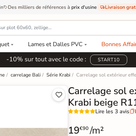
in
Des milliers de références à
prix d'usine
Livraison gra
quet
Lames et Dalles PVC
Bonnes Affai
-10% sur tout avec le code :
START10
ine
carrelage Bali
Série Krabi
Carrelage sol extérieur ef
Carrelage sol ex


Krabi beige R
Lire les 3 avis

19
/m²
€90