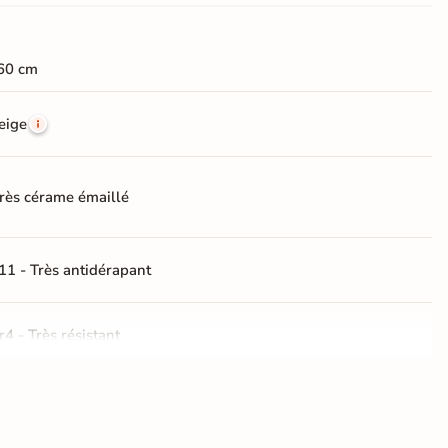
60 cm
eige
rès cérame émaillé
11 - Très antidérapant
r4 - Très résistant
rectifié
dérapante