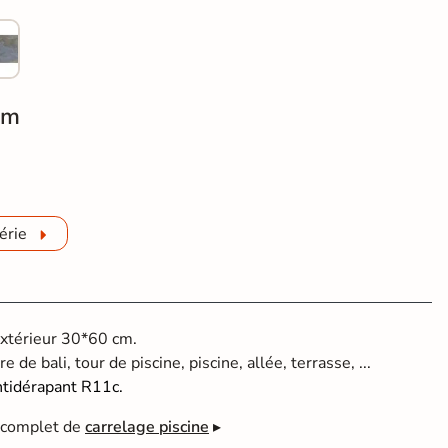
cm
erre de Bali Krabi beige R11 60x120 cm
érie
extérieur 30*60 cm.
e de bali, tour de piscine, piscine, allée, terrasse, ...
ntidérapant R11c.
e complet de
carrelage piscine
▸