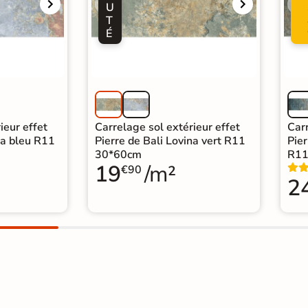
U
T
É
ieur effet
Carrelage sol extérieur effet
Carr
na bleu R11
Pierre de Bali Lovina vert R11
Pier
30*60cm
R11
19
/m²
€90
2