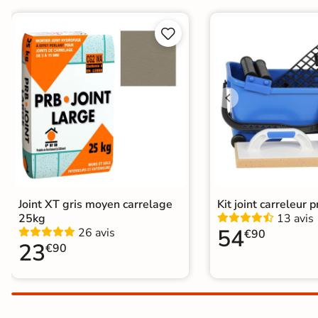
Résistant au Gel
Oui


Conditionnement
Boite
Pose
Coller
Normes
Certification CE
Type de pose
Pose collée
Joint XT gris moyen carrelage
Kit joint carreleur p
25kg
13 avis
54
26 avis
€90
23
€90