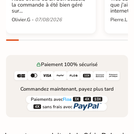
la commande à été bien géré
que j'ai 
sur...
internet....
Olivier.G -
07/08/2026
Pierre.L -
Paiement 100% sécurisé






Commandez maintenant, payez plus tard



Paiements
avec
Floa


sans frais avec