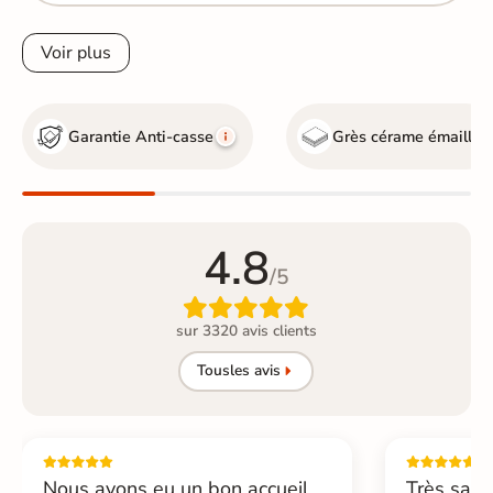
Voir plus
Garantie Anti-casse
Grès cérame émaillé
4.8
/5

sur 3320 avis clients
Tous
les avis
Nous avons eu un bon accueil,
Très sati