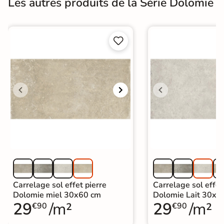
Les autres produits de la Série Dolomie


Carrelage sol effet pierre
Carrelage sol effet
Dolomie miel 30x60 cm
Dolomie Lait 30x6
29
/m²
29
/m²
€90
€90