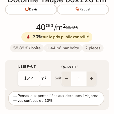


Devis
Rappel
40
/m²
€90
58,43 €
-30%
sur le prix public conseillé
58,89 € / boîte
1.44 m² par boîte
2 pièces
IL ME FAUT
QUANTITÉ
m²
Soit
Pensez aux pertes liées aux découpes ! Majorez
vos surfaces de 10%