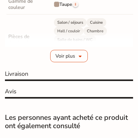
Gamme de
Taupe
couleur
Salon / séjours
Cuisine
Hall / couloir
Chambre
Pièces de
Salle de bains / WC
destination
Bureau / Commerce
Mur intérieur
Voir plus
Sol intérieur
Fabrication
Grès cérame émaillé
Livraison
Epaisseur
9 mm
Avis
Résistance à
GR5 - Ultra-résistant
l'usure
Les personnes ayant acheté ce produit
Masse colorée
Oui
ont également consulté
Bords
rectifié