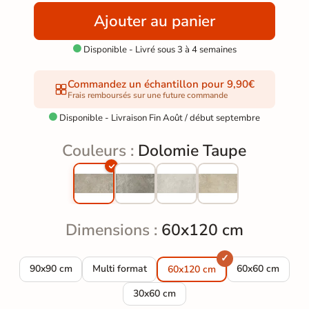
Ajouter au panier
Disponible - Livré sous 3 à 4 semaines

Commandez un échantillon pour 9,90€
Frais remboursés sur une future commande
Disponible - Livraison Fin Août / début septembre

Couleurs :
Dolomie Taupe
Dimensions :
60x120 cm
Carrelage sol effet pierre Dolomie Taupe 90x90 cm
Carrelage sol effet pierre Dolomie Taupe multi-
Carrelage sol e
90x90 cm
Multi format
60x60 cm
60x120 cm
Carrelage sol effet pierre Dolomie tau
30x60 cm