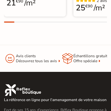
21
/m²
2 avis
€90
25
/m²
€90


Avis clients
Échantillons gratuit
Découvrez tous les avis
Offre spéciale

La référence en ligne pour l'amenagement de votre maison
Fort de ses 15 ans d’experience, Réflex Boutique propose à