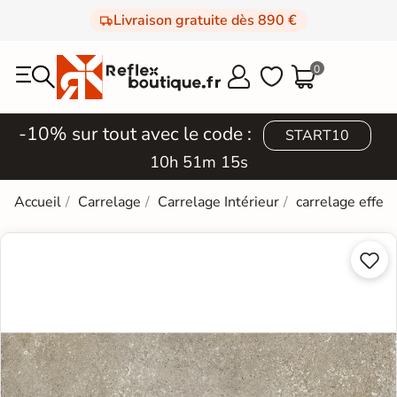
Livraison gratuite dès 890 €
0



-10% sur tout avec le code :
START10
10h 51m 15s
Accueil
Carrelage
Carrelage Intérieur
carrelage effet 

