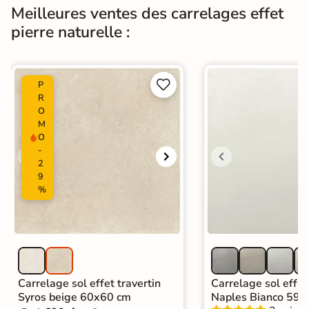
Meilleures ventes des carrelages effet
Normes
Certification CE
pierre naturelle :
Origine
Italie
Carrelage effet pierre intérieur
|


P
Carrelage 60x120
|
R
Carrelage intérieur / extérieur
O
Catégories
identique
M
|
Carrelage sol cuisine
|
O
Carrelage salon moderne
|
-
Carrelage Chambre
|
Carrelage WC
2
9
%
Carrelage sol effet travertin
Carrelage sol effet
Syros beige 60x60 cm
Naples Bianco 59,