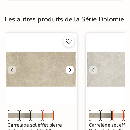
Les autres produits de la Série Dolomie


Carrelage sol effet pierre
Carrelage sol effet