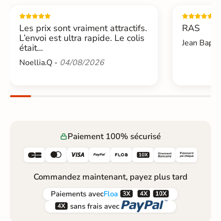
Les prix sont vraiment attractifs.
RAS
L’envoi est ultra rapide. Le colis
Jean Bapti
était...
Noellia.Q -
04/08/2026
Paiement 100% sécurisé






Commandez maintenant, payez plus tard



Paiements
avec
Floa


sans frais avec