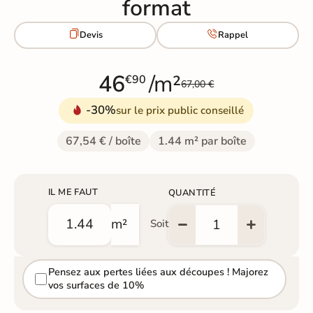
format


Devis
Rappel
46
/m²
€90
67,00 €
-30%
sur le prix public conseillé
67,54 € / boîte
1.44 m² par boîte
IL ME FAUT
QUANTITÉ
m²
Soit
Pensez aux pertes liées aux découpes ! Majorez
vos surfaces de 10%