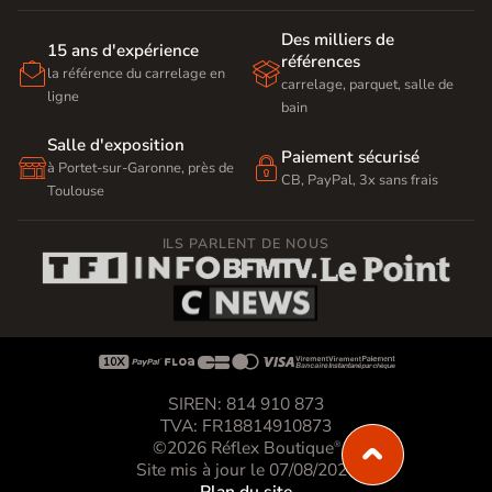
Des milliers de
15 ans d'expérience
références


la référence du carrelage en
carrelage, parquet, salle de
ligne
bain
Salle d'exposition
Paiement sécurisé


à Portet-sur-Garonne, près de
CB, PayPal, 3x sans frais
Toulouse
ILS PARLENT DE NOUS









SIREN: 814 910 873
TVA: FR18814910873
©2026 Réflex Boutique
®
Site mis à jour le 07/08/2026
Plan du site