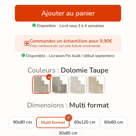
Ajouter au panier
Disponible - Livré sous 3 à 4 semaines

Commandez un échantillon pour 9,90€
Frais remboursés sur une future commande
Disponible - Livraison Fin Août / début septembre

Couleurs :
Dolomie Taupe
Dimensions :
Multi format
Carrelage sol effet pierre Dolomie Taupe 90x90 cm
Carrelage sol effet pierre Dol
Carrelage sol e
90x90 cm
60x120 cm
60x60 cm
Multi format
Carrelage sol effet pierre Dolomie tau
30x60 cm