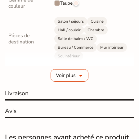
Gamme de
Taupe
couleur
Salon / séjours
Cuisine
Hall / couloir
Chambre
Pièces de
Salle de bains / WC
destination
Bureau / Commerce
Mur intérieur
Sol intérieur
Fabrication
Grès cérame émaillé
Voir plus
Epaisseur
9 mm
Livraison
Résistance à
GR5 - Ultra-résistant
l'usure
Avis
Masse colorée
Oui
Bords
rectifié
Les personnes ayant acheté ce produit