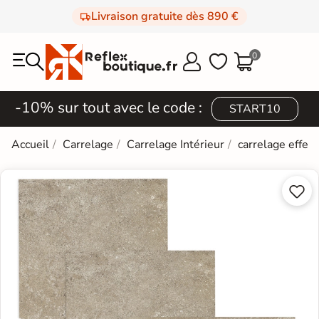
Livraison gratuite dès 890 €
0



-10% sur tout avec le code :
START10
Accueil
Carrelage
Carrelage Intérieur
carrelage effet 

