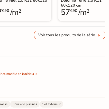
omie Miel 2.0 R11 60x120
Dolomie Terre 2.0 R11
60x120 cm
7
/m²
57
/m²
€90
€90
Voir tous les produits de la série
ir ce modèle en intérieur
rasse
Tours de piscines
Sol extérieur