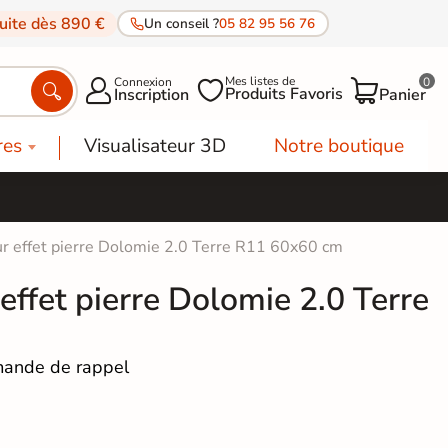
tuite dès 890 €
Un conseil ?
05 82 95 56 76
Mes listes de
Connexion
0




Produits Favoris
Inscription
Panier
res
Visualisateur 3D
Notre boutique
ur effet pierre Dolomie 2.0 Terre R11 60x60 cm
 effet pierre Dolomie 2.0 Terre
ande de rappel