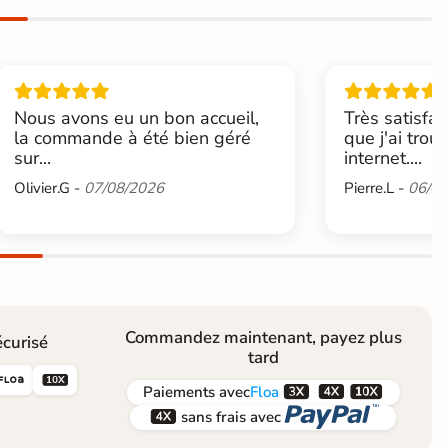
Nous avons eu un bon accueil,
Très satisfai
la commande à été bien géré
que j'ai trou
sur...
internet....
Olivier.G -
07/08/2026
Pierre.L -
06/08
Commandez maintenant, payez plus
curisé
tard





Paiements
avec
Floa


sans frais avec