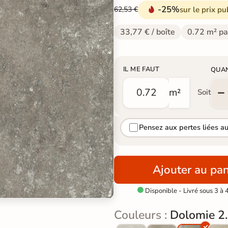
-25%
sur le prix pu
62,53 €
33,77 € / boîte
0.72 m² pa
IL ME FAUT
QUA
m²
Soit
Pensez aux pertes liées a
Ajouter au pan
Disponible - Livré sous 3 à 

Couleurs :
Dolomie 2.