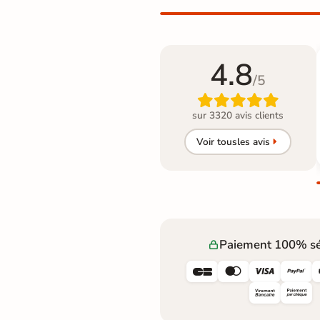
4.8
/5

sur 3320 avis clients
Voir tous
les avis
Paiement 100% sé



