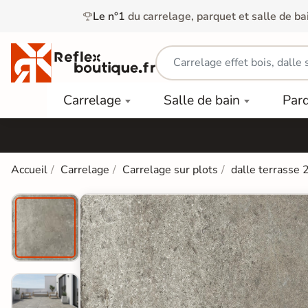
Le n°1
du carrelage, parquet et salle de ba
Carrelage
Mobilier
Parquet
Carrelage
Salle de bain
Par
Intérieur
et
Stratifié
squ'à
50%
Vasque
Carrelage
Parquet
PAR
Extérieur
Contrecollé
TYPE
Douche
relages
Accueil
Carrelage
Carrelage sur plots
dalle terrasse 
Dalle
Lames
aïences
Terrasse
Baignoires
PAR
PVC
Sur Plot
et Balnéos
squ'à
COULEUR
40%
Carrelage
Dalles
WC
Salle de
Stratifié
PVC
Bain
Bois
Carrelage
quets
Lames
Colle &
Salle de
ols
clair
Finition
Bain
tifiés