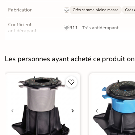
Fabrication
Grès cérame pleine masse
Grès 
Coefficient
R11 - Très antidérapant
antidérapant
Résistance à l'usure
GR5 - Ultra-résistant
Les personnes ayant acheté ce produit o
Bords
rectifié
Surface
Antidérapante et structurée


Conditionnement
Boite
Pose
A poser sur plot
A poser directemen
Origine
Italie
Carrelage 60x60
|
Carrelage Gris