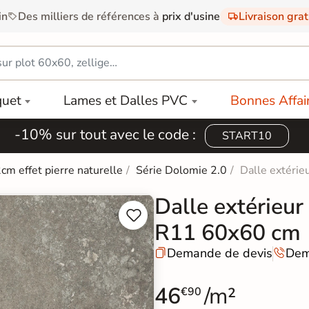
in
Des milliers de références à
prix d'usine
Livraison gra
quet
Lames et Dalles PVC
Bonnes Affai
-10% sur tout avec le code :
START10
2cm effet pierre naturelle
Série Dolomie 2.0
Dalle extérie
Dalle extérieur


R11 60x60 cm
Demande de devis
Dem


46
/m²
€90