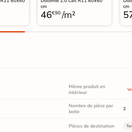
e R11 60x60
Dolomie 2.0 Lait R11 60x60
Dol
cm
cm
46
/m²
5
€90
Même produit en
Vo
intérieur
Nombre de pièce par
2
boite
Pièces de destination
Ter