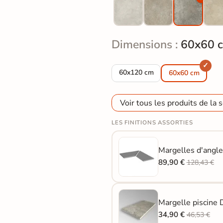
Dimensions :
60x60 
Dalle extérieur effet pierre Dol
60x120 cm
60x60 cm
Voir tous les produits de la s
LES FINITIONS ASSORTIES
Margelles d'angle
89,90 €
128,43 €
Margelle piscine
34,90 €
46,53 €