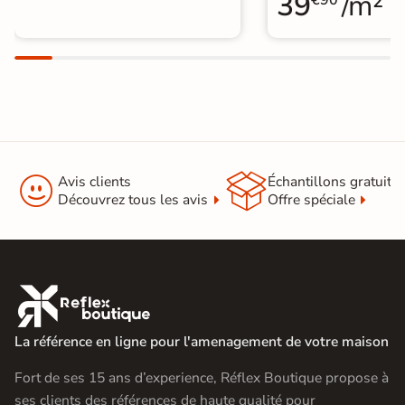
39
/m²
€90


Avis clients
Échantillons gratuit
Découvrez tous les avis
Offre spéciale

La référence en ligne pour l'amenagement de votre maison
Fort de ses 15 ans d’experience, Réflex Boutique propose à
ses clients des références de haute qualité pour