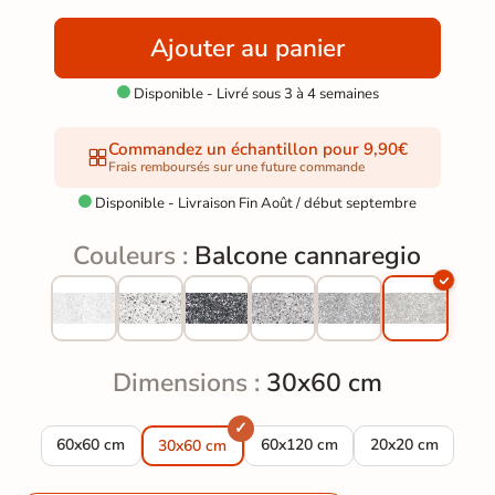
Ajouter au panier
Disponible - Livré sous 3 à 4 semaines

Commandez un échantillon pour 9,90€
Frais remboursés sur une future commande
Disponible - Livraison Fin Août / début septembre

Couleurs :
Balcone cannaregio
Dimensions :
30x60 cm
Carrelage sol effet terrazzo Balcone cannaregio 59.5x59.5 c
Carrelage sol effet terrazzo Ba
Carrelage sol eff
60x60 cm
60x120 cm
20x20 cm
30x60 cm