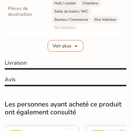
Hall / couloir
Chambre
Pièces de
Salle de bains / WC
destination
Bureau / Commerce
Mur intérieur
Sol intérieur
Fabrication
Grès cérame émaillé
Voir plus
Epaisseur
10 mm
Livraison
Résistance à
GR5 - Ultra-résistant
l'usure
Avis
Masse colorée
Oui
Bords
rectifié
Les personnes ayant acheté ce produit
ont également consulté
Finition
Mate
Surface
Lisse