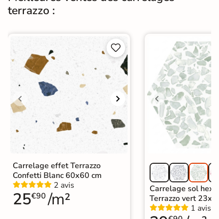
terrazzo :
Carrelage Gris
|
Carrelage Blanc
|
Carrelage effet Terrazzo
|
Carrelage 30x60 cm
|
Catégories
Carrelage sol cuisine
|
Carrelage salon moderne
|


Carrelage Chambre
|
Carrelage WC
Carrelage effet Terrazzo
Confetti Blanc 60x60 cm
2 avis
Carrelage sol hex
25
/m²
€90
Terrazzo vert 23x2
1 avis