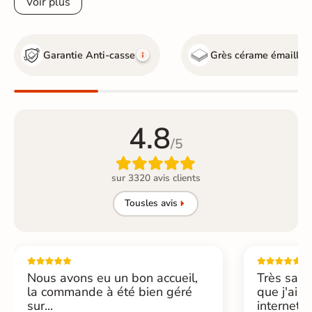
Voir plus
Garantie Anti-casse
Grès cérame émaillé
4.8
/5

sur 3320 avis clients
Tous
les avis
Nous avons eu un bon accueil,
Très sati
la commande à été bien géré
que j'ai 
sur...
internet....