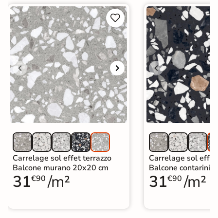


Carrelage sol effet terrazzo
Carrelage sol effet
Balcone murano 20x20 cm
Balcone contarini 
31
/m²
31
/m²
€90
€90