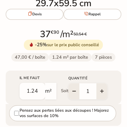
29.7x59.5 cm


Devis
Rappel
37
/m²
€90
50,54 €
-25%
sur le prix public conseillé
47,00 € / boîte
1.24 m² par boîte
7 pièces
IL ME FAUT
QUANTITÉ
m²
Soit
Pensez aux pertes liées aux découpes ! Majorez
vos surfaces de 10%