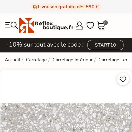
Livraison gratuite dès 890 €
0



-10% sur tout avec le code :
START10
Accueil
Carrelage
Carrelage Intérieur
Carrelage Terra

