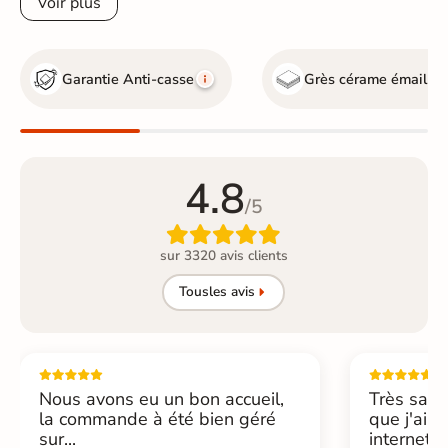
Voir plus
Garantie Anti-casse
Grès cérame émaillé
4.8
/5

sur 3320 avis clients
Tous
les avis
Nous avons eu un bon accueil,
Très sati
la commande à été bien géré
que j'ai 
sur...
internet....