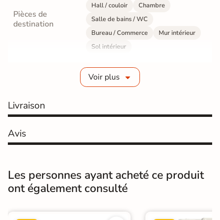
Hall / couloir
Chambre
Pièces de
Salle de bains / WC
destination
Bureau / Commerce
Mur intérieur
Sol intérieur
Fabrication
Grès cérame émaillé
Voir plus
Epaisseur
10 mm
Livraison
Résistance à
GR5 - Ultra-résistant
l'usure
Avis
Masse colorée
Oui
Bords
rectifié
Les personnes ayant acheté ce produit
ont également consulté
Finition
Mate
Surface
Lisse