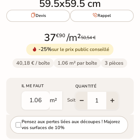
59.5x59.5 cm


Devis
Rappel
37
/m²
€90
50,54 €
-25%
sur le prix public conseillé
40,18 € / boîte
1.06 m² par boîte
3 pièces
IL ME FAUT
QUANTITÉ
m²
Soit
Pensez aux pertes liées aux découpes ! Majorez
vos surfaces de 10%