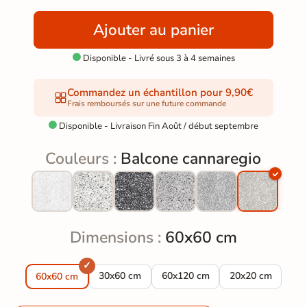
Ajouter au panier
Disponible - Livré sous 3 à 4 semaines

Commandez un échantillon pour 9,90€
Frais remboursés sur une future commande
Disponible - Livraison Fin Août / début septembre

Couleurs :
Balcone cannaregio
Dimensions :
60x60 cm
Carrelage sol effet terrazzo Balcone cannareg
Carrelage sol effet terrazzo Ba
Carrelage sol eff
30x60 cm
60x120 cm
20x20 cm
60x60 cm