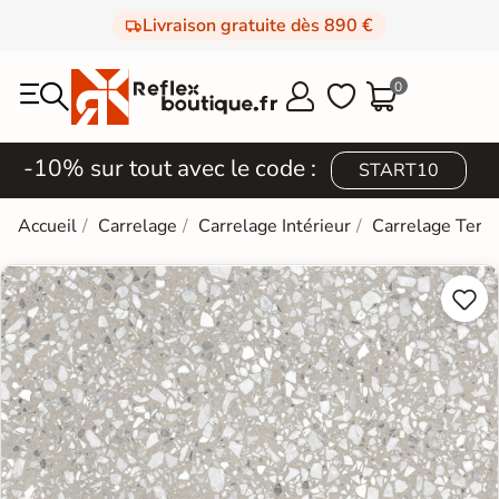
Livraison gratuite dès 890 €
0



-10% sur tout avec le code :
START10
Accueil
Carrelage
Carrelage Intérieur
Carrelage Terra

