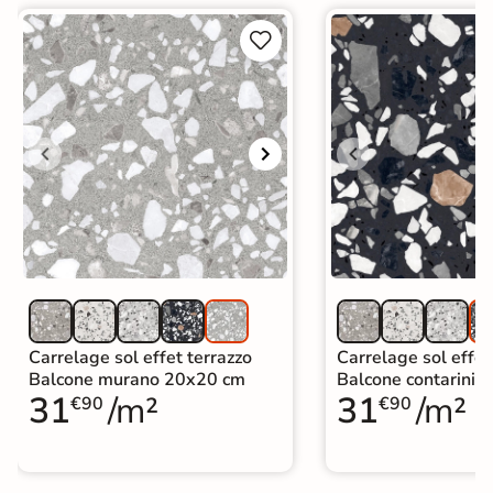


Carrelage sol effet terrazzo
Carrelage sol effet
Balcone murano 20x20 cm
Balcone contarini 
31
/m²
31
/m²
€90
€90