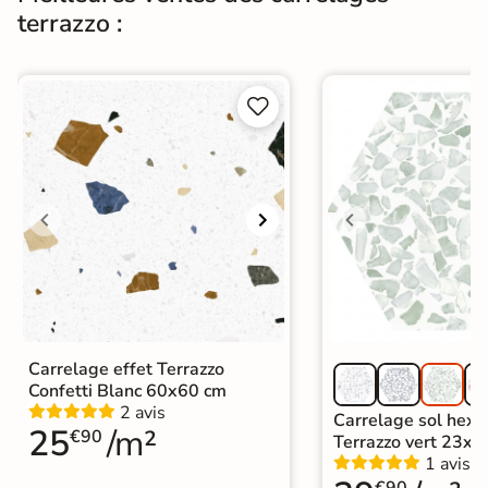
terrazzo :
Carrelage 60x60
|
Carrelage Gris
|
Carrelage effet Terrazzo
|
Catégories
Carrelage sol cuisine
|
Carrelage salon moderne
|
Carrelage Chambre
|
Carrelage WC


Carrelage effet Terrazzo
Confetti Blanc 60x60 cm
2 avis
Carrelage sol hex
25
/m²
€90
Terrazzo vert 23x2
1 avis