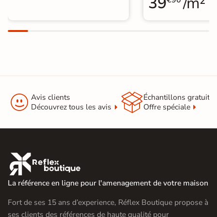
39
/m²
€90


Avis clients
Échantillons gratuit
Découvrez tous les avis
Offre spéciale

La référence en ligne pour l'amenagement de votre maison
Fort de ses 15 ans d’experience, Réflex Boutique propose à
ses clients des références de haute qualité pour