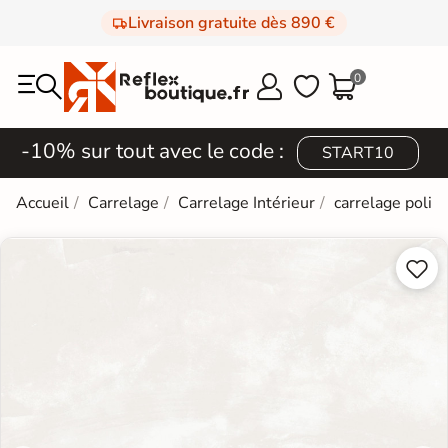
Livraison gratuite dès 890 €
0



-10% sur tout avec le code :
START10
Accueil
Carrelage
Carrelage Intérieur
carrelage poli e

