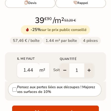


Devis
Rappel
39
/m²
€90
53,20 €
-25%
sur le prix public conseillé
57,46 € / boîte
1.44 m² par boîte
4 pièces
IL ME FAUT
QUANTITÉ
m²
Soit
Pensez aux pertes liées aux découpes ! Majorez
vos surfaces de 10%