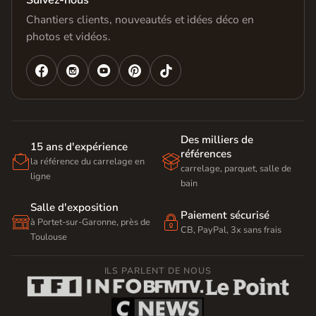
Suivez-nous
Chantiers clients, nouveautés et idées déco en
photos et vidéos.




Des milliers de
15 ans d'expérience
références


la référence du carrelage en
carrelage, parquet, salle de
ligne
bain
Salle d'exposition
Paiement sécurisé


à Portet-sur-Garonne, près de
CB, PayPal, 3x sans frais
Toulouse
ILS PARLENT DE NOUS