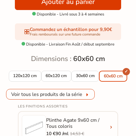
Ajouter au panier
Disponible - Livré sous 3 à 4 semaines

Commandez un échantillon pour 9,90€
Frais remboursés sur une future commande
Disponible - Livraison Fin Août / début septembre

Dimensions :
60x60 cm
Carrelage sol poli Agate blanc 120x120 cm
Carrelage sol poli Agate blanc 60x120 cm
Carrelage sol poli Agate blan
120x120 cm
60x120 cm
30x60 cm
60x60 cm
Voir tous les produits de la série
LES FINITIONS ASSORTIES
Plinthe Agate 9x60 cm /
Tous coloris
10 €90 /ml
14,53 €