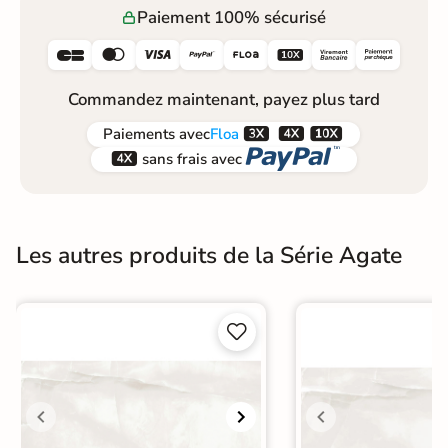
Paiement 100% sécurisé






Commandez maintenant, payez plus tard



Paiements
avec
Floa


sans frais avec
Les autres produits de la Série Agate

