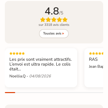
4.8
/5

sur 3318 avis clients
Tous
les avis
Les prix sont vraiment attractifs.
RAS
L’envoi est ultra rapide. Le colis
Jean Bapti
était...
Noellia.Q -
04/08/2026