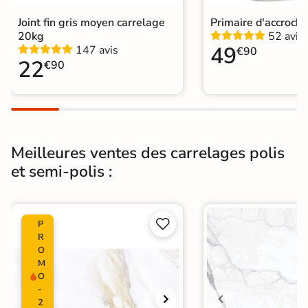
Choix
1er Choix
Joint fin gris moyen carrelage
Primaire d'accroch
20kg
52 avis
Pose
Coller
49
147 avis
€90
22
€90
Support
Chape
Ancien carrelage
Normes
Certification CE
Origine
Espagne
Meilleures ventes des carrelages polis
et semi-polis :
Carrelage brillant
|
Carrelage poli brillant
|
Carrelage 60x60
|
Carrelage Blanc
|
Catégories
Carrelage sol cuisine
|
Carrelage salon moderne
|


P
Carrelage Chambre
|
Carrelage WC
R
O
M
O
-
2