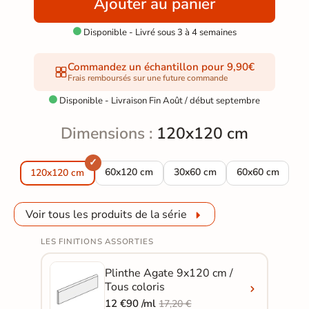
Ajouter au panier
Disponible - Livré sous 3 à 4 semaines

Commandez un échantillon pour 9,90€
Frais remboursés sur une future commande
Disponible - Livraison Fin Août / début septembre

Dimensions :
120x120 cm
Carrelage sol poli Agate blanc 60x120 cm
Carrelage sol poli Agate blan
Carrelage sol p
60x120 cm
30x60 cm
60x60 cm
120x120 cm
Voir tous les produits de la série
LES FINITIONS ASSORTIES
Plinthe Agate 9x120 cm /
Tous coloris
12 €90 /ml
17,20 €