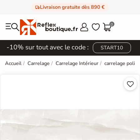
Livraison gratuite dès 890 €
0



-10% sur tout avec le code :
START10
Accueil
Carrelage
Carrelage Intérieur
carrelage poli e

