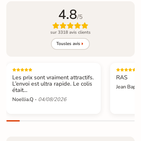
4.8
/5

sur 3318 avis clients
Tous
les avis
Les prix sont vraiment attractifs.
RAS
L’envoi est ultra rapide. Le colis
Jean Bapti
était...
Noellia.Q -
04/08/2026