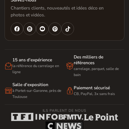
Suivez-nous
Chantiers clients, nouveautés et idées déco en
photos et vidéos.




Des milliers de
15 ans d'expérience
références


la référence du carrelage en
carrelage, parquet, salle de
ligne
bain
Salle d'exposition
Paiement sécurisé


à Portet-sur-Garonne, près de
CB, PayPal, 3x sans frais
Toulouse
ILS PARLENT DE NOUS