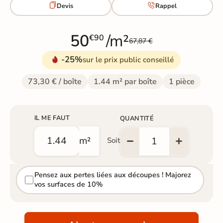


Devis
Rappel
50
/m²
€90
67,87 €
-25%
sur le prix public conseillé
73,30 € / boîte
1.44 m² par boîte
1 pièce
IL ME FAUT
QUANTITÉ
m²
Soit
Pensez aux pertes liées aux découpes ! Majorez
vos surfaces de 10%