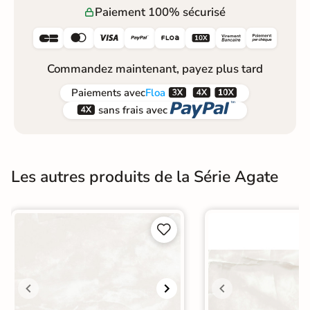
Paiement 100% sécurisé






Commandez maintenant, payez plus tard



Paiements
avec
Floa


sans frais avec
Les autres produits de la Série Agate

