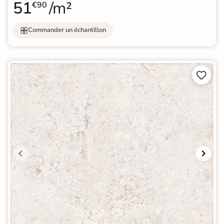
51
/m²
€90
Commander un échantillon

