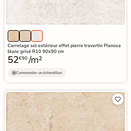
Carrelage sol extérieur effet pierre travertin Pianosa
blanc grisé R10 90x90 cm
52
/m²
€90
Commander un échantillon

