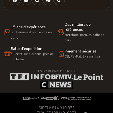
Des milliers de
15 ans d'expérience
références


la référence du carrelage en
carrelage, parquet, salle de
ligne
bain
Salle d'exposition
Paiement sécurisé


à Portet-sur-Garonne, près de
CB, PayPal, 3x sans frais
Toulouse
ILS PARLENT DE NOUS









SIREN: 814 910 873