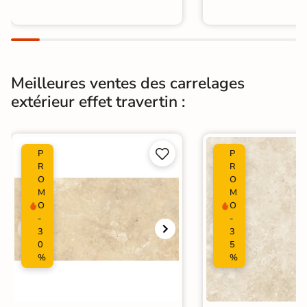
Meilleures ventes des carrelages
extérieur effet travertin :


P
P
R
R
O
O
M
M
O
O
-
-
3
3
0
5
%
%