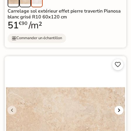
Carrelage sol extérieur effet pierre travertin Pianosa
blanc grisé R10 60x120 cm
51
/m²
€90
Commander un échantillon

