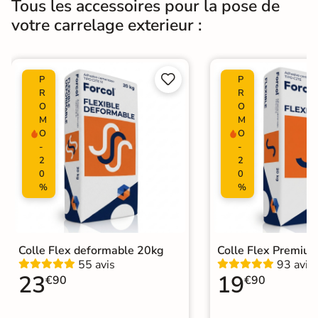
Tous les accessoires pour la pose de
votre carrelage exterieur :


P
P
R
R
O
O
M
M
O
O
-
-
2
2
0
0
%
%
Colle Flex deformable 20kg
Colle Flex Premiu
55 avis
93 avis
23
19
€90
€90