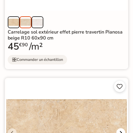
Carrelage sol extérieur effet pierre travertin Pianosa
beige R10 60x90 cm
45
/m²
€90
Commander un échantillon

