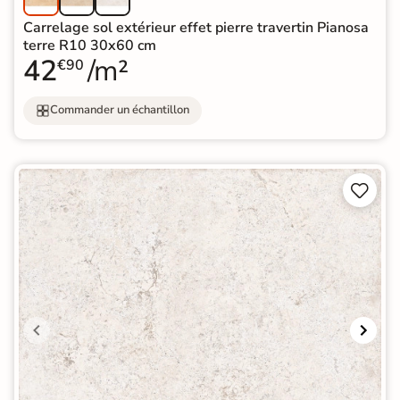
Carrelage sol extérieur effet pierre travertin Pianosa
terre R10 30x60 cm
42
/m²
€90
Commander un échantillon

