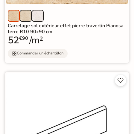
Carrelage sol extérieur effet pierre travertin Pianosa
terre R10 90x90 cm
52
/m²
€90
Commander un échantillon

