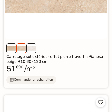
Carrelage sol extérieur effet pierre travertin Pianosa
beige R10 60x120 cm
51
/m²
€90
Commander un échantillon

