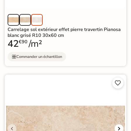
Carrelage sol extérieur effet pierre travertin Pianosa
blanc grisé R10 30x60 cm
42
/m²
€90
Commander un échantillon

