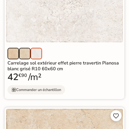
Carrelage sol extérieur effet pierre travertin Pianosa
blanc grisé R10 60x60 cm
42
/m²
€90
Commander un échantillon

