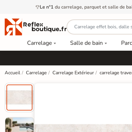
Le n°1
du carrelage, parquet et salle de ba
Carrelage
Mobilier
Parquet
Carrelage
Salle de bain
Par
Intérieur
et
Stratifié
squ'à
50%
Vasque
Carrelage
Parquet
PAR
Extérieur
Contrecollé
TYPE
Douche
relages
Accueil
Carrelage
Carrelage Extérieur
carrelage trave
Dalle
Lames
aïences
Terrasse
Baignoires
PAR
PVC
Sur Plot
et Balnéos
squ'à
COULEUR
40%
Carrelage
Dalles
WC
Salle de
Stratifié
PVC
Bain
Bois
Carrelage
quets
Lames
Colle &
Salle de
ols
clair
Finition
Bain
tifiés