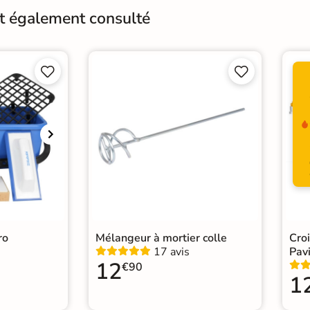
Finition
M
nt également consulté
Résistant au Gel
Oui




Choix
1er 
Support
Ch
Origine
Itali
Carr
Catégories
Carr
Carr
ro
Mélangeur à mortier colle
Cro
17 avis
Pavi
12
€90
1