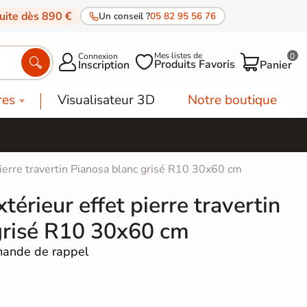
tuite dès 890 €
Un conseil ?
05 82 95 56 76
Mes listes de
Connexion
0




Produits Favoris
Inscription
Panier
res
Visualisateur 3D
Notre boutique
pierre travertin Pianosa blanc grisé R10 30x60 cm
térieur effet pierre travertin
grisé R10 30x60 cm
ande de rappel