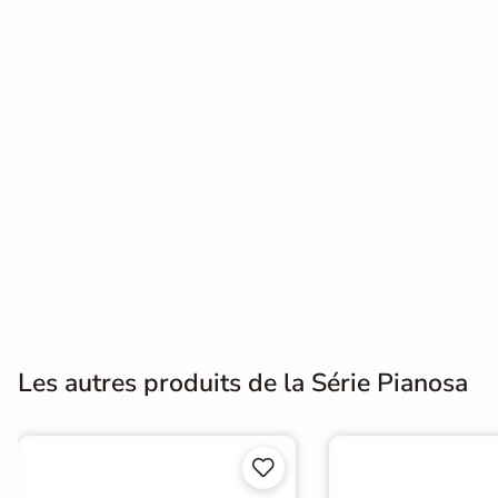
Terre
cuite &
tomette
Parement
mural
intérieur
PAR FORME &
DIMENSION
Carrelage
Les autres produits de la Série Pianosa
hexagonal
Carrelage très
grand format

