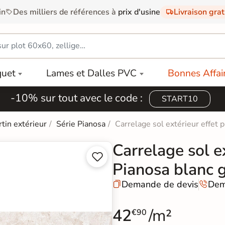
in
Des milliers de références à
prix d'usine
Livraison gra
quet
Lames et Dalles PVC
Bonnes Affai
-10% sur tout avec le code :
START10
rtin extérieur
Série Pianosa
Carrelage sol extérieur effet 
Carrelage sol ex


Pianosa blanc 
Demande de devis
Dem


42
/m²
€90