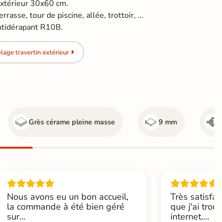
extérieur 30x60 cm.
rasse, tour de piscine, allée, trottoir, ...
ntidérapant R10B.
age travertin extérieur
Grès cérame pleine masse
9 mm
Nous avons eu un bon accueil,
Très satisfai
la commande à été bien géré
que j'ai trou
sur...
internet....