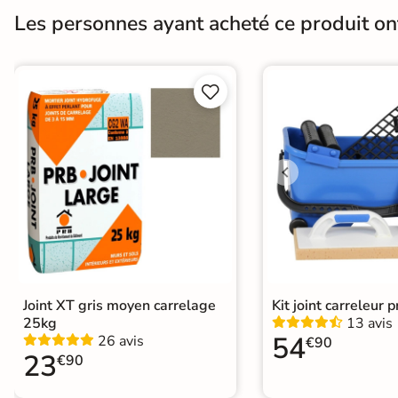
Bords
rectifié
Les personnes ayant acheté ce produit o
Surface
Antidérapante


Conditionnement
Boite
Pose
Coller
Normes
Certification CE
Type de pose
Pose collée
Joint XT gris moyen carrelage
Kit joint carreleur p
25kg
13 avis
54
26 avis
€90
23
€90