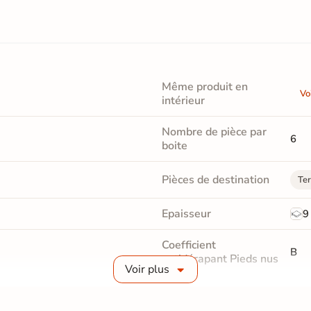
Même produit en
Vo
intérieur
Nombre de pièce par
6
boite
Pièces de destination
Ter
Epaisseur
9
Coefficient
B
antidérapant Pieds nus
Voir plus
Masse colorée
Non