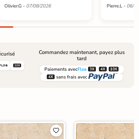
Olivier.G -
07/08/2026
Pierre.L -
06/08
Commandez maintenant, payez plus
curisé
tard





Paiements
avec
Floa


sans frais avec

