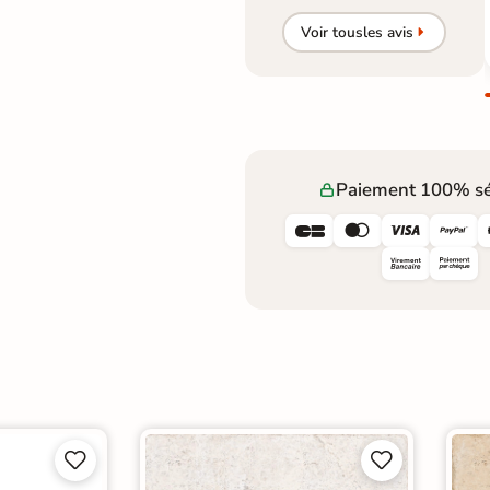
Voir tous
les avis
Paiement 100% sé







