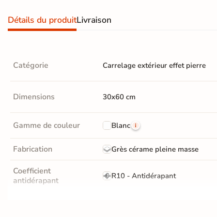
Recevez vos
Détails du produit
Livraison
échantillons chez
vous
en
quelques jours
Catégorie
Carrelage extérieur effet pierre
* Seuls les frais
Dimensions
30x60 cm
d'expédition vous
seront facturés
—
et remboursés
Gamme de couleur
Blanc
intégralement
sur
votre future
commande
Fabrication
Grès cérame pleine masse
Demander mes
Coefficient
R10 - Antidérapant
échantillons
antidérapant
gratuits
Résistance à l'usure
GR5 - Ultra-résistant