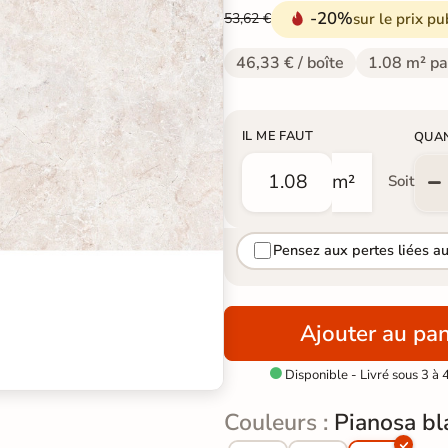
-20%
sur le prix pu
53,62 €
46,33 € / boîte
1.08 m² pa
IL ME FAUT
QUA
m²
Soit
Pensez aux pertes liées a
Ajouter au pan
Disponible - Livré sous 3 à 

Couleurs :
Pianosa bl