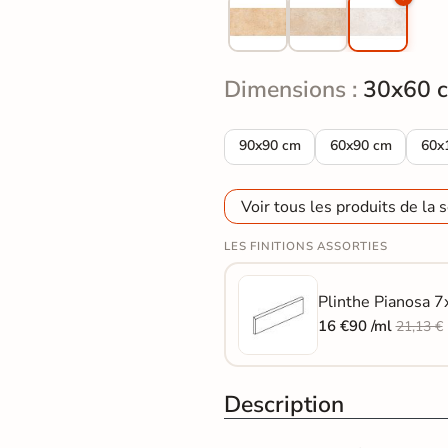
Dimensions :
30x60 
Carrelage sol extérieur effet pi
Carrelage sol exté
Carr
90x90 cm
60x90 cm
60x
Voir tous les produits de la s
LES FINITIONS ASSORTIES
Plinthe Pianosa 7
16 €90 /ml
21,13 €
Description