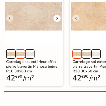
Carrelage extra fin
Voir tous les
formats
PAR FINITION
Carrelage poli /
semi-poli
Carrelage brillant
Carrelage sol extérieur effet
Carrelage sol extér
pierre travertin Pianosa beige
pierre travertin Pia
R10 30x60 cm
R10 30x60 cm
Échantillons gratuits
42
/m²
42
/m²
€90
€90
ÉCHANTILLONS
GRATUITS
Échantillons
GRATUITS
*