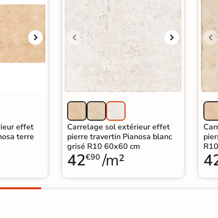
ieur effet
Carrelage sol extérieur effet
Carr
nosa terre
pierre travertin Pianosa blanc
pier
grisé R10 60x60 cm
R10
42
/m²
4
€90