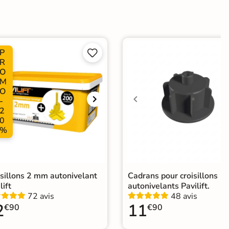
ate
P


Choix
R
O
ape
Ancien carrelage
M
O
-
e
2
0
elage terrasse effet pierre naturelle
|
Carrelage Blanc
|
%
elage travertin extérieur 10mm
|
Carrelage 30x60 cm
|
elage intérieur / extérieur identique
isillons 2 mm autonivelant
Cadrans pour croisillons
lift
autonivelants Pavilift.
72 avis
48 avis
2
11
€90
€90