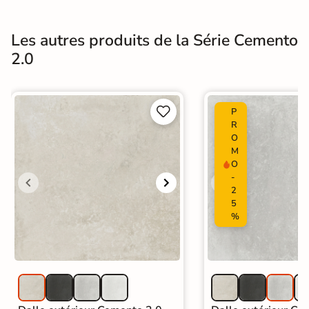
Les autres produits de la Série Cemento
2.0


P
R
O
M
O
-
2
5
%