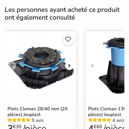
Résistance à
GR5 - Ultra-résistant
Les personnes ayant acheté ce produit
l'usure
ont également consulté
Masse colorée
Oui
Bords
rectifié


Finition
Mate
Surface
Antidérapante et structurée
Nombres de
18
tampons
Résistant au Gel
Oui
Variation de la
V2
Plots Cleman 28/40 mm (20
Plots Cleman 130
couleur
pièces) Jouplast
pièces) Jouplast
9 avis
4 avis
Conditionnement
Boite
3
/pièce
4
/pièce
€30
€60