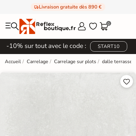
Livraison gratuite dès 890 €
0



-10% sur tout avec le code :
START10
Accueil
Carrelage
Carrelage sur plots
dalle terrasse

