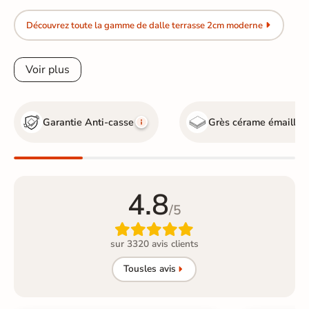
Découvrez toute la gamme de dalle terrasse 2cm moderne
Voir plus
Garantie Anti-casse
Grès cérame émaillé
G
4.8
/5

sur 3320 avis clients
Tous
les avis