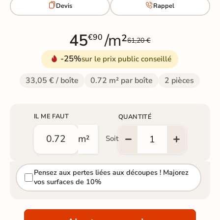


Devis
Rappel
45
/m²
€90
61,20 €
-25%
sur le prix public conseillé
33,05 € / boîte
0.72 m² par boîte
2 pièces
IL ME FAUT
QUANTITÉ
m²
Soit
Pensez aux pertes liées aux découpes ! Majorez
vos surfaces de 10%