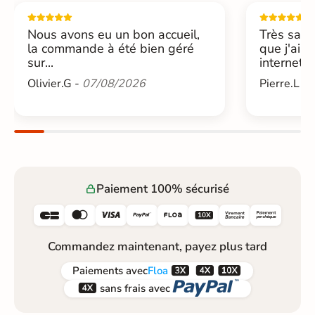
Nous avons eu un bon accueil,
Très sati
la commande à été bien géré
que j'ai 
sur...
internet....
Olivier.G -
07/08/2026
Pierre.L -
Paiement 100% sécurisé






Commandez maintenant, payez plus tard



Paiements
avec
Floa


sans frais avec