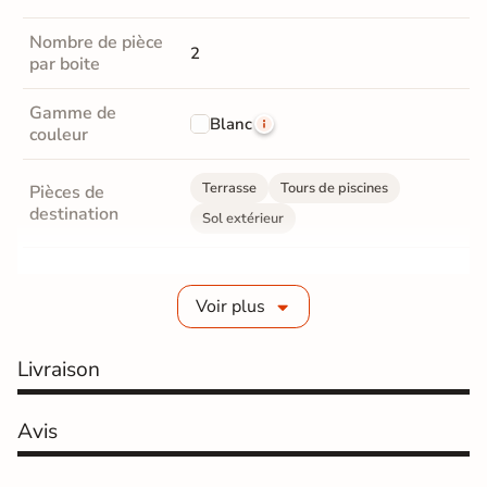
Nombre de pièce
2
par boite
Gamme de
Blanc
couleur
Terrasse
Tours de piscines
Pièces de
destination
Sol extérieur
Grès cérame émaillé
Fabrication
Voir plus
Grès cérame épaisseur 2 cm
Livraison
Epaisseur
20 mm
Coefficient
Avis
R11 - Très antidérapant
antidérapant