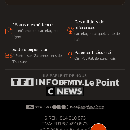
Des milliers de
15 ans d'expérience
références


la référence du carrelage en
carrelage, parquet, salle de
ligne
bain
Salle d'exposition
Paiement sécurisé


à Portet-sur-Garonne, près de
CB, PayPal, 3x sans frais
Toulouse
ILS PARLENT DE NOUS









SIREN: 814 910 873
TVA: FR18814910873
©2026 Réflex Boutique
®