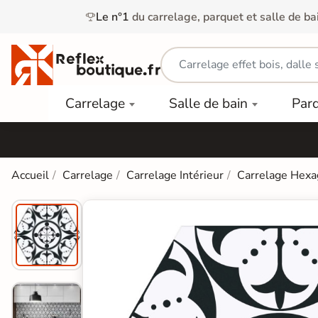
Le n°1
du carrelage, parquet et salle de ba
Carrelage
Mobilier
Parquet
Carrelage
Salle de bain
Par
Intérieur
et
Stratifié
squ'à
50%
Vasque
Carrelage
Parquet
PAR
Extérieur
Contrecollé
TYPE
Douche
relages
Accueil
Carrelage
Carrelage Intérieur
Carrelage Hexa
Dalle
Lames
aïences
Terrasse
Baignoires
PAR
PVC
Sur Plot
et Balnéos
squ'à
COULEUR
40%
Carrelage
Dalles
WC
Salle de
Stratifié
PVC
Bain
Bois
Carrelage
quets
Lames
Colle &
Salle de
ols
clair
Finition
Bain
tifiés