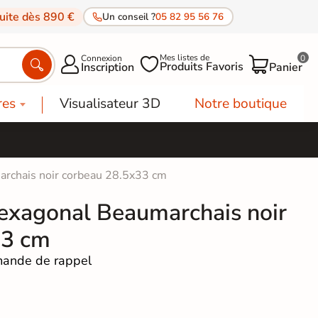
tuite dès 890 €
Un conseil ?
05 82 95 56 76
Mes listes de
Connexion
0




Produits Favoris
Inscription
Panier
res
Visualisateur 3D
Notre boutique
archais noir corbeau 28.5x33 cm
hexagonal Beaumarchais noir
33 cm
ande de rappel