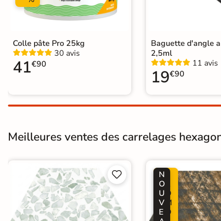
Carrelage carreaux de ciment
|
Carrelage hexagonal et nid d'abei
Catégories
Carrelage sol cuisine
|
Carrelage 
Carrelage Chambre
|
Carrelage 
Colle pâte Pro 25kg
Baguette d'angle 
30 avis
2,5ml
41
11 avis
€90
19
€90
Meilleures ventes des carrelages hexagon
N
P


O
R
U
O
V
M
E
O