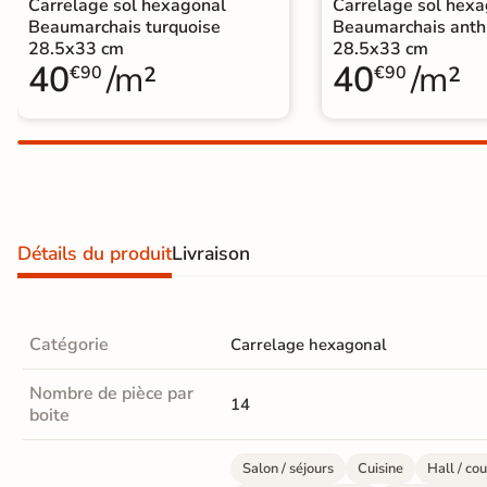
Carrelage sol hexagonal
Carrelage sol hex
Carrelage extra fin
Beaumarchais turquoise
Beaumarchais anth
28.5x33 cm
28.5x33 cm
Voir tous les
40
/m²
40
/m²
€90
€90
formats
PAR FINITION
Carrelage poli /
semi-poli
Détails du produit
Livraison
Carrelage brillant
Échantillons gratuits
Catégorie
Carrelage hexagonal
SIMULATEUR 3D
Nombre de pièce par
14
Visualisez
boite
avant
Salon / séjours
Cuisine
Hall / cou