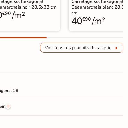
relage sol hexagonal
Carrelage sol hexagonal
umarchais noir 28.5x33 cm
Beaumarchais blanc 28.5x
0
/m²
cm
€90
40
/m²
€90
Voir tous les produits de la série
agonal 28
oir