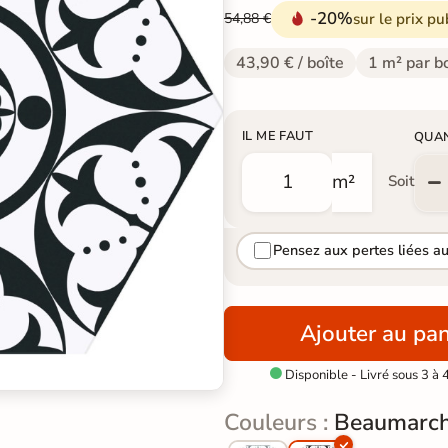
-20%
sur le prix pu
54,88 €
43,90 € / boîte
1 m² par b
IL ME FAUT
QUA
m²
Soit
Pensez aux pertes liées a
Ajouter au pan
Disponible - Livré sous 3 à 

Couleurs :
Beaumarcha