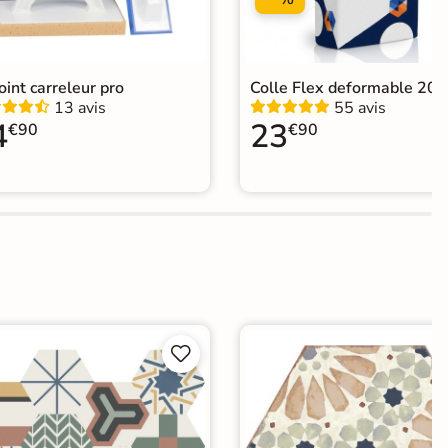
joint carreleur pro
Colle Flex deformable 20k
13 avis
55 avis
4
23
€90
€90

