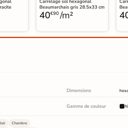
agonal
Carrelage sol hexagonal
Car
racite
Beaumarchais gris 28.5x33 cm
Bea
40
/m²
4
€90
Dimensions
hex
Gamme de couleur
N
loir
Chambre