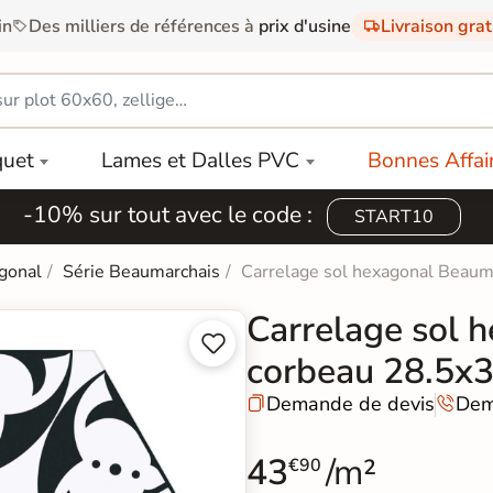
in
Des milliers de références à
prix d'usine
Livraison gra
quet
Lames et Dalles PVC
Bonnes Affai
-10% sur tout avec le code :
START10
gonal
Série Beaumarchais
Carrelage sol hexagonal Beaum
Carrelage sol 


corbeau 28.5x
Demande de devis
Dem


43
/m²
€90