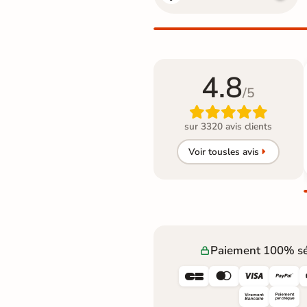
4.8
/5

sur 3320 avis clients
Voir tous
les avis
Paiement 100% sé



