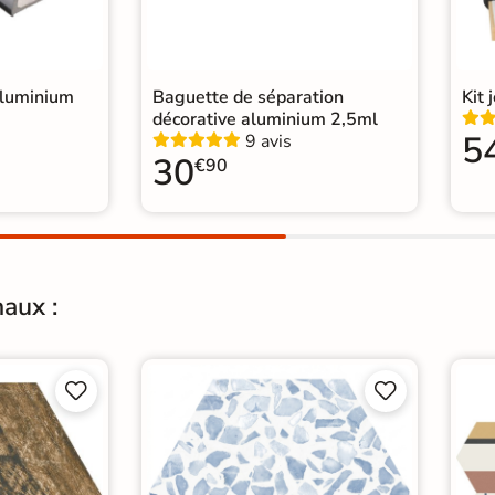
lle
|
Carrelage Noir
|
salon moderne
|
WC
aluminium
Baguette de séparation
Kit 
décorative aluminium 2,5ml
5
9 avis
30
€90
aux :



