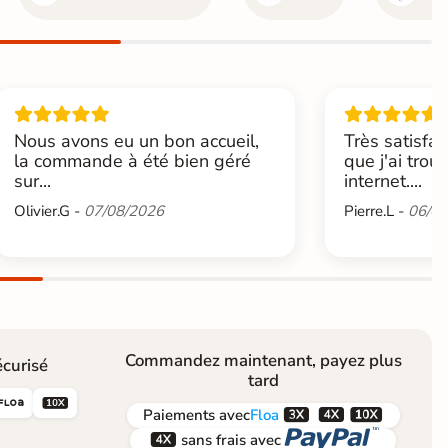
Nous avons eu un bon accueil,
Très satisfai
la commande à été bien géré
que j'ai trou
sur...
internet....
Olivier.G -
07/08/2026
Pierre.L -
06/08
Commandez maintenant, payez plus
curisé
tard





Paiements
avec
Floa


sans frais avec