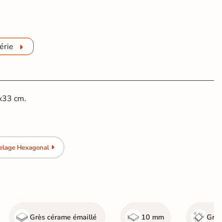
érie
5x33 cm.
relage Hexagonal
Grès cérame émaillé
10 mm
Gr4 