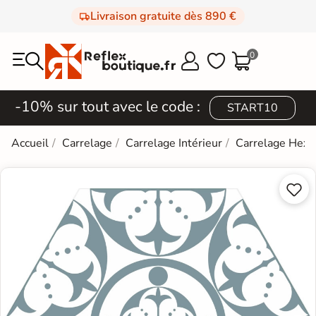
Livraison gratuite dès 890 €
0



-10% sur tout avec le code :
START10
Accueil
Carrelage
Carrelage Intérieur
Carrelage Hexa

