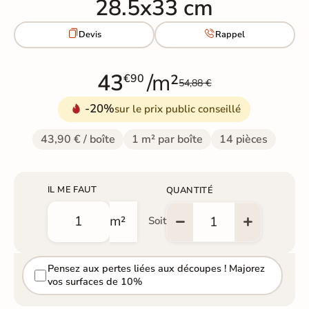
28.5x33 cm


Devis
Rappel
43
/m²
€90
54,88 €
-20%
sur le prix public conseillé
43,90 € / boîte
1 m² par boîte
14 pièces
IL ME FAUT
QUANTITÉ
m²
Soit
Pensez aux pertes liées aux découpes ! Majorez
vos surfaces de 10%