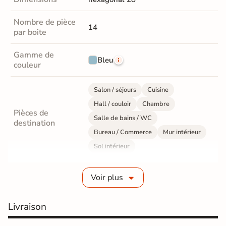
Nombre de pièce
14
par boite
Gamme de
Bleu
couleur
Salon / séjours
Cuisine
Hall / couloir
Chambre
Pièces de
Salle de bains / WC
destination
Bureau / Commerce
Mur intérieur
Sol intérieur
Fabrication
Grès cérame émaillé
Voir plus
Epaisseur
10 mm
Livraison
Résistance à
Gr4 - Très résistant