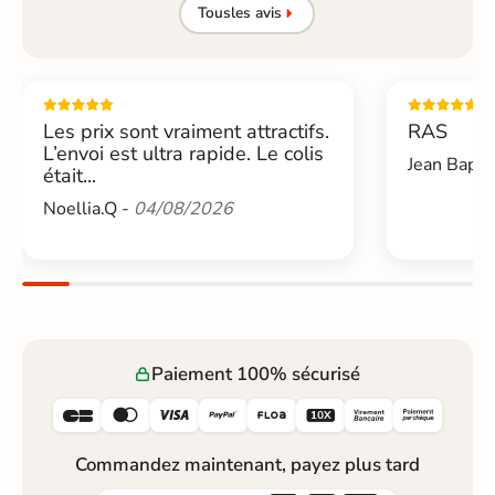
Tous
les avis
Les prix sont vraiment attractifs.
RAS
L’envoi est ultra rapide. Le colis
Jean Bapti
était...
Noellia.Q -
04/08/2026
Paiement 100% sécurisé






Commandez maintenant, payez plus tard