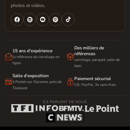
photos et vidéos.




Des milliers de
15 ans d'expérience
références


la référence du carrelage en
carrelage, parquet, salle de
ligne
bain
Salle d'exposition
Paiement sécurisé


à Portet-sur-Garonne, près de
CB, PayPal, 3x sans frais
Toulouse
ILS PARLENT DE NOUS