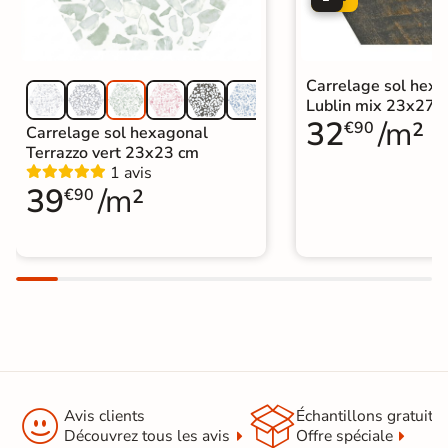
Carrelage sol hex
Lublin mix 23x27 
32
/m²
€90
Carrelage sol hexagonal
Terrazzo vert 23x23 cm
1 avis
39
/m²
€90


Avis clients
Échantillons gratuit
Découvrez tous les avis
Offre spéciale