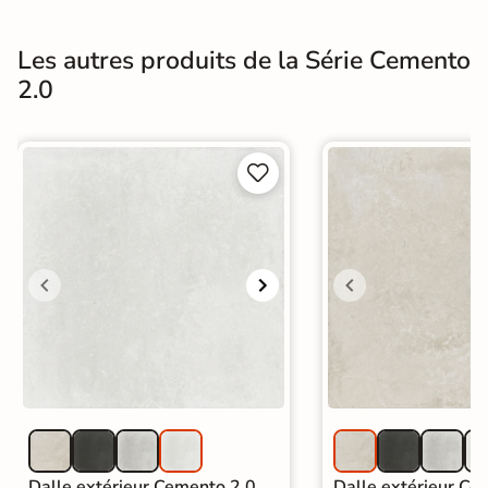
Les autres produits de la Série Cemento
2.0


Dalle extérieur Cemento 2.0
Dalle extérieur Ce