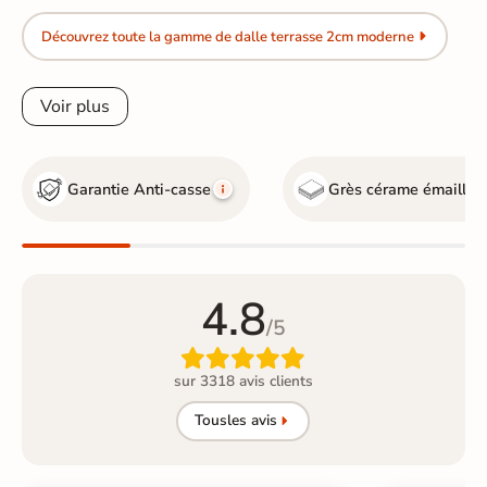
Découvrez toute la gamme de dalle terrasse 2cm moderne
Voir plus
Garantie Anti-casse
Grès cérame émaillé
G
4.8
/5

sur 3318 avis clients
Tous
les avis