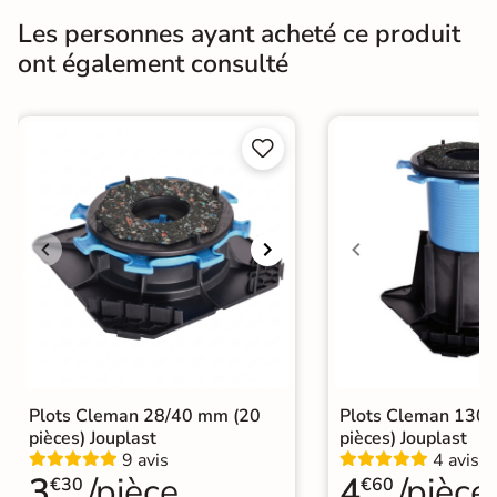
Résistance à
GR5 - Ultra-résistant
Les personnes ayant acheté ce produit
l'usure
ont également consulté
Masse colorée
Oui
Bords
rectifié


Finition
Mate
Surface
Antidérapante et structurée
Nombres de
9
tampons
Résistant au Gel
Oui
Conditionnement
Boite
Plots Cleman 28/40 mm (20
Plots Cleman 130
pièces) Jouplast
pièces) Jouplast
Choix
1er Choix
9 avis
4 avis
3
/pièce
4
/pièce
€30
€60