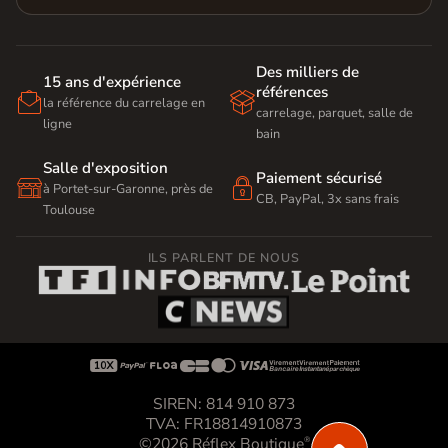
Des milliers de
15 ans d'expérience
références


la référence du carrelage en
carrelage, parquet, salle de
ligne
bain
Salle d'exposition
Paiement sécurisé


à Portet-sur-Garonne, près de
CB, PayPal, 3x sans frais
Toulouse
ILS PARLENT DE NOUS









SIREN: 814 910 873
TVA: FR18814910873
©2026 Réflex Boutique
®