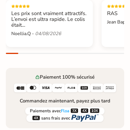
Les prix sont vraiment attractifs.
RAS
L’envoi est ultra rapide. Le colis
Jean Bapti
était...
Noellia.Q -
04/08/2026
Paiement 100% sécurisé






Commandez maintenant, payez plus tard



Paiements
avec
Floa


sans frais avec