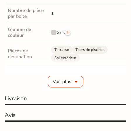
Nombre de pièce
1
par boite
Gamme de
Gris
couleur
Terrasse
Tours de piscines
Pièces de
destination
Sol extérieur
Grès cérame émaillé
Fabrication
Voir plus
Grès cérame épaisseur 2 cm
Livraison
Epaisseur
20 mm
Coefficient
Avis
R11 - Très antidérapant
antidérapant