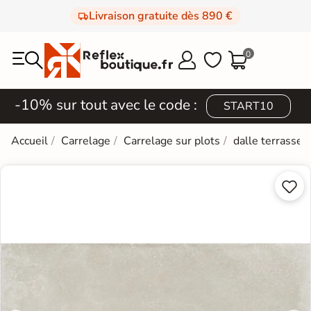
Livraison gratuite dès 890 €
0



-10% sur tout avec le code :
START10
Accueil
Carrelage
Carrelage sur plots
dalle terrasse

