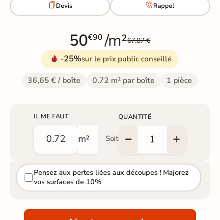


Devis
Rappel
50
/m²
€90
67,87 €
-25%
sur le prix public conseillé
36,65 € / boîte
0.72 m² par boîte
1 pièce
IL ME FAUT
QUANTITÉ
m²
Soit
Pensez aux pertes liées aux découpes ! Majorez
vos surfaces de 10%