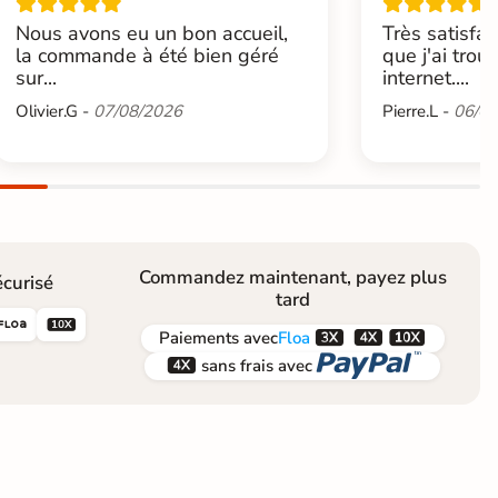
Nous avons eu un bon accueil,
Très satisfai
la commande à été bien géré
que j'ai trou
sur...
internet....
Olivier.G -
07/08/2026
Pierre.L -
06/08
Commandez maintenant, payez plus
curisé
tard





Paiements
avec
Floa


sans frais avec