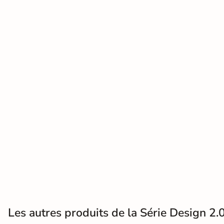
Terre
cuite &
tomette
Parement
mural
intérieur
PAR FORME &
DIMENSION
Carrelage
hexagonal
Carrelage très
grand format
Les autres produits de la Série Design 2.