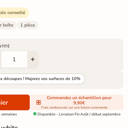
blic conseillé
r boîte
1 pièce
NTITÉ
ux découpes ! Majorez vos surfaces de 10%
Commandez un échantillon pour
ier
9,90€
Frais remboursés sur une future commande
4 semaines
Disponible - Livraison Fin Août / début septembre

 white