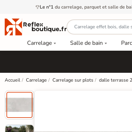
Le n°1
du carrelage, parquet et salle de ba
Carrelage
Mobilier
Parquet
Carrelage
Salle de bain
Par
Intérieur
et
Stratifié
squ'à
50%
Vasque
Carrelage
Parquet
PAR
Extérieur
Contrecollé
TYPE
Douche
relages
Dalle
Lames
aïences
Accueil
Carrelage
Carrelage sur plots
dalle terrasse
Terrasse
Baignoires
PAR
PVC
Sur Plot
et Balnéos
squ'à
COULEUR
40%
Carrelage
Dalles
WC
Salle de
Stratifié
PVC
Bain
Bois
Carrelage
quets
Lames
Colle &
Salle de
ols
clair
Finition
Bain
tifiés