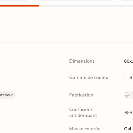
Dimensions
60x
Gamme de couleur
B
Fabrication
xtérieur
Coefficient
R
antidérapant
Masse colorée
Oui