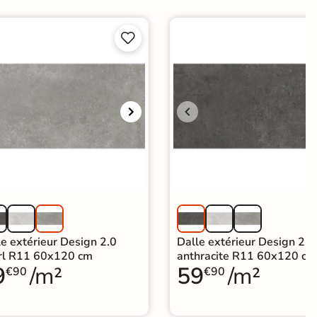


e extérieur Design 2.0
Dalle extérieur Design 2.0
rl R11 60x120 cm
anthracite R11 60x120 cm
9
/m²
59
/m²
€90
€90