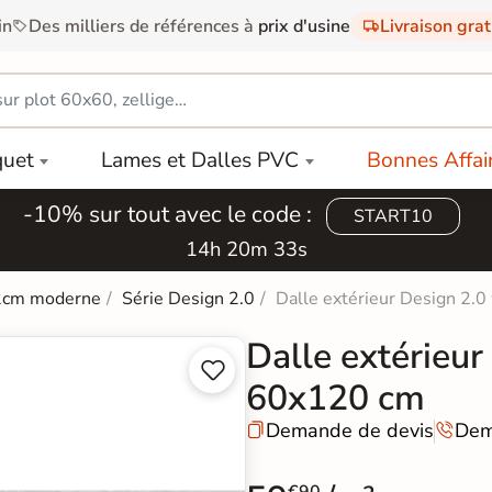
in
Des milliers de références à
prix d'usine
Livraison gra
quet
Lames et Dalles PVC
Bonnes Affai
-10% sur tout avec le code :
START10
14h 20m 32s
 2cm moderne
Série Design 2.0
Dalle extérieur Design 2.
Dalle extérieur


60x120 cm
Demande de devis
Dem

