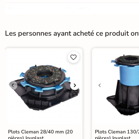
Bords
rectifié
Surface
Antidérapante et structurée
Les personnes ayant acheté ce produit o
Résistant au Gel
Oui


Choix
1er Choix
Normes
Certification CE
Type de pose
Pose collée
Pose sur plots
Pose 
Plots Cleman 28/40 mm (20
Plots Cleman 130
pièces) Jouplast
pièces) Jouplast