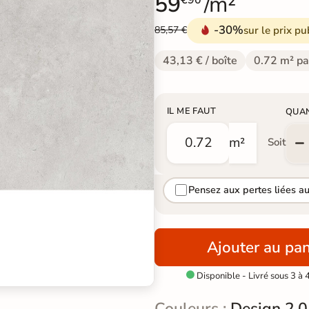
59
/m²
€90
-30%
sur le prix pu
85,57 €
43,13 € / boîte
0.72 m² pa
IL ME FAUT
QUA
m²
Soit
Pensez aux pertes liées a
Ajouter au pan
Disponible - Livré sous 3 à 

Couleurs :
Design 2.0