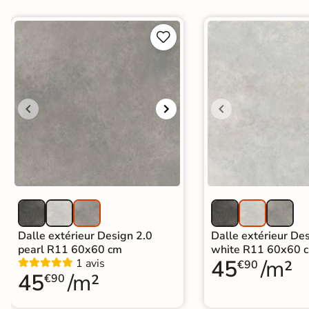
Carrelage extra fin


Voir tous les
formats
PAR FINITION
Carrelage poli /
semi-poli
Carrelage brillant
Échantillons gratuits
Dalle extérieur Design 2.0
Dalle extérieur De
PAIEMENT SÉCURISÉ
pearl R11 60x60 cm
white R11 60x60 
Payez comme
45
/m²
1 avis
€90
45
/m²
€90
il vous plaira