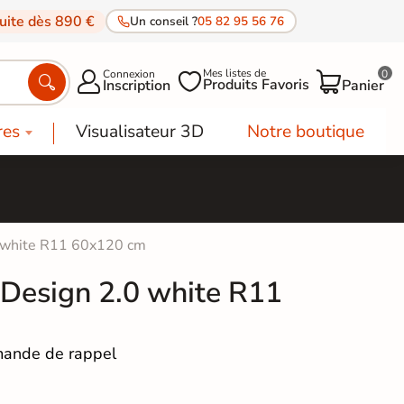
tuite dès 890 €
Un conseil ?
05 82 95 56 76
Mes listes de
Connexion
0




Produits Favoris
Inscription
Panier
res
Visualisateur 3D
Notre boutique
0 white R11 60x120 cm
 Design 2.0 white R11
ande de rappel