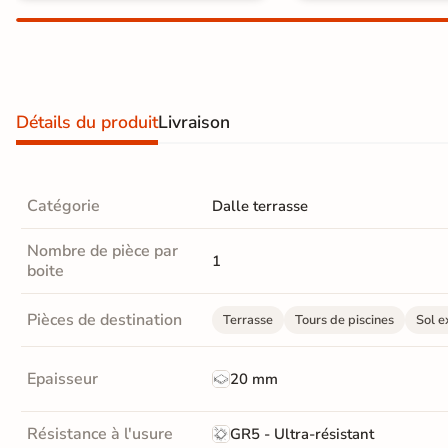
En une ou plusieurs fois
grâce à nos nombreuses
solutions de paiement
Détails du produit
Livraison
Paiement
Données
Confidentialité
100%
cryptées
garantie
Catégorie
Dalle terrasse
sécurisé
Livraison rapide et soignée
Nombre de pièce par
1
boite
En savoir plus
Pièces de destination
Terrasse
Tours de piscines
Sol e
Epaisseur
20 mm
Résistance à l'usure
GR5 - Ultra-résistant