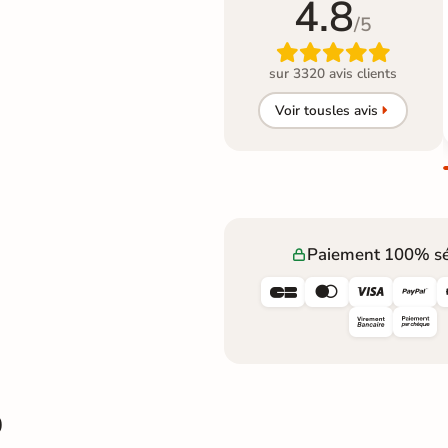
4.8
/5

sur 3320 avis clients
Voir tous
les avis
Paiement 100% sé




0