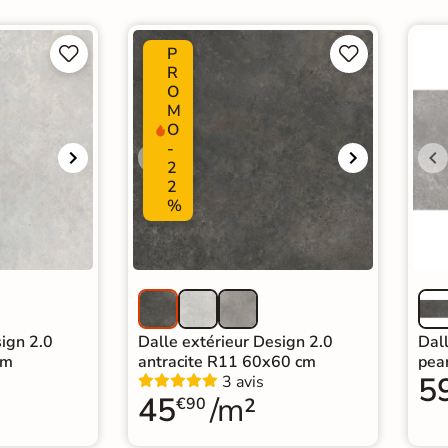
P




R
O
M
O
-
2
2
%
sign 2.0
Dalle extérieur Design 2.0
Dall
cm
antracite R11 60x60 cm
pea
5
3 avis
45
/m²
€90