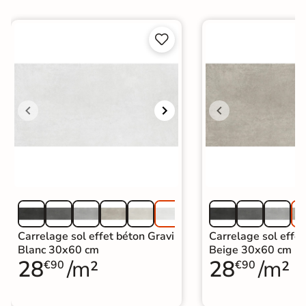


Carrelage sol effet béton Gravi
Carrelage sol effet
Blanc 30x60 cm
Beige 30x60 cm
28
/m²
28
/m²
€90
€90