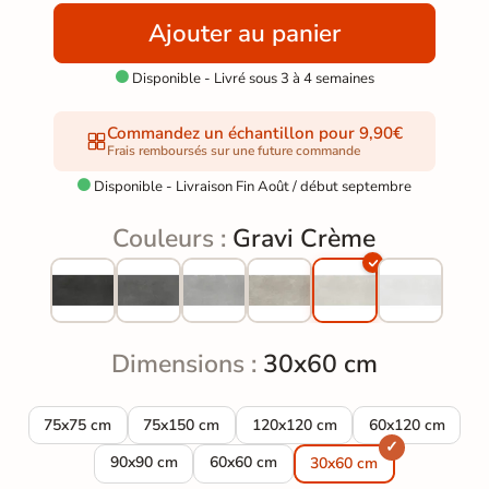
Ajouter au panier
Disponible - Livré sous 3 à 4 semaines

Commandez un échantillon pour 9,90€
Frais remboursés sur une future commande
Disponible - Livraison Fin Août / début septembre

Couleurs :
Gravi Crème
Dimensions :
30x60 cm
Carrelage sol effet béton Gravi Crème 75x75 cm
Carrelage sol effet béton Gravi Crème 75x150 c
Carrelage sol effet béton Gravi 
Carrelage sol ef
75x75 cm
75x150 cm
120x120 cm
60x120 cm
Carrelage sol effet béton Gravi Crème 90x90 cm
Carrelage sol effet béton Gravi Crème 
90x90 cm
60x60 cm
30x60 cm