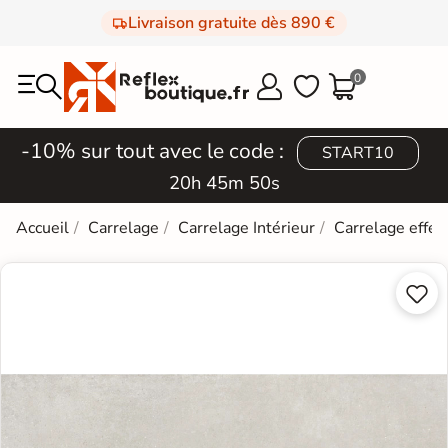
Livraison gratuite dès 890 €
0



-10% sur tout avec le code :
START10
20h 45m 49s
Accueil
Carrelage
Carrelage Intérieur
Carrelage effet

