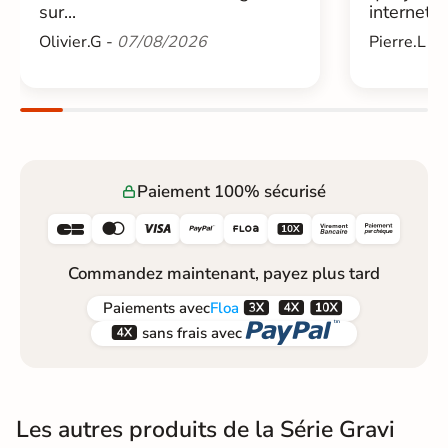
sur...
internet....
Olivier.G -
07/08/2026
Pierre.L -
Paiement 100% sécurisé






Commandez maintenant, payez plus tard



Paiements
avec
Floa


sans frais avec
Les autres produits de la Série Gravi