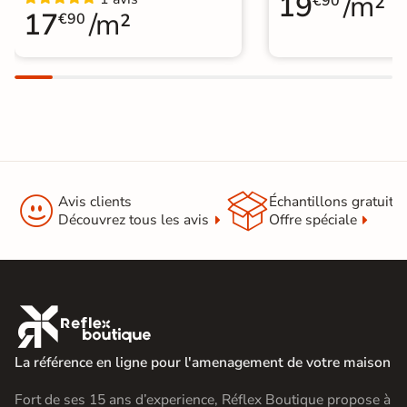
19
/m²
€90
17
/m²
€90


Avis clients
Échantillons gratuit
Découvrez tous les avis
Offre spéciale

La référence en ligne pour l'amenagement de votre maison
Fort de ses 15 ans d’experience, Réflex Boutique propose à