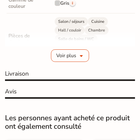
Gamme de
Gris
couleur
Salon / séjours
Cuisine
Hall / couloir
Chambre
Pièces de
Salle de bains / WC
destination
Bureau / Commerce
Mur intérieur
Voir plus
Sol intérieur
Fabrication
Grès cérame émaillé
Livraison
Epaisseur
8 mm
Avis
Résistance à
GR5 - Ultra-résistant
l'usure
Les personnes ayant acheté ce produit
Masse colorée
Oui
ont également consulté
Bords
rectifié