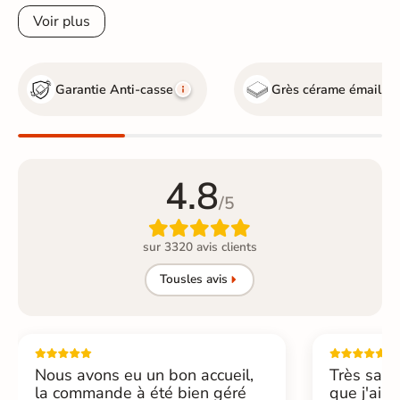
Voir plus
Garantie Anti-casse
Grès cérame émaillé
4.8
/5

sur 3320 avis clients
Tous
les avis
Nous avons eu un bon accueil,
Très sati
la commande à été bien géré
que j'ai 