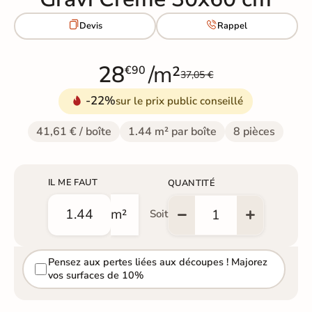


Devis
Rappel
28
/m²
€90
37,05 €
-22%
sur le prix public conseillé
41,61 € / boîte
1.44 m² par boîte
8 pièces
IL ME FAUT
QUANTITÉ
m²
Soit
Pensez aux pertes liées aux découpes ! Majorez
vos surfaces de 10%