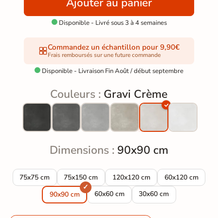
Ajouter au panier
Disponible - Livré sous 3 à 4 semaines

Commandez un échantillon pour 9,90€
Frais remboursés sur une future commande
Disponible - Livraison Fin Août / début septembre

Couleurs :
Gravi Crème
Dimensions :
90x90 cm
Carrelage sol effet béton Gravi Crème 75x75 cm
Carrelage sol effet béton Gravi Crème 75x150 c
Carrelage sol effet béton Gravi 
Carrelage sol ef
75x75 cm
75x150 cm
120x120 cm
60x120 cm
Carrelage sol effet béton Gravi Crème
Carrelage sol effet béto
60x60 cm
30x60 cm
90x90 cm