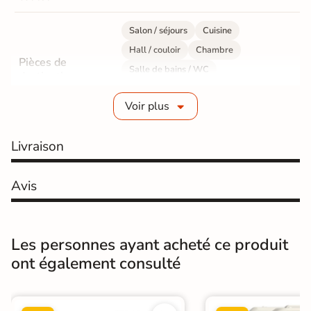
Salon / séjours
Cuisine
Hall / couloir
Chambre
Pièces de
Salle de bains / WC
destination
Bureau / Commerce
Mur intérieur
Voir plus
Sol intérieur
Fabrication
Grès cérame émaillé
Livraison
Epaisseur
11 mm
Avis
Résistance à
GR5 - Ultra-résistant
l'usure
Les personnes ayant acheté ce produit
Masse colorée
Oui
ont également consulté
Bords
rectifié