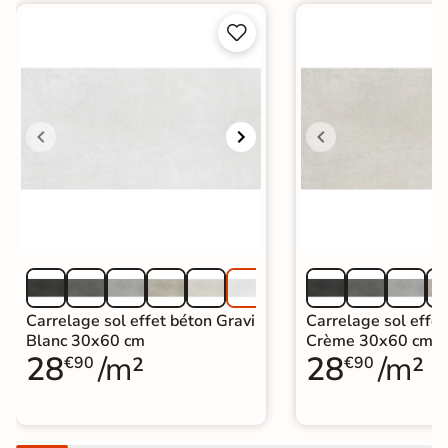


Carrelage sol effet béton Gravi
Carrelage sol effet
Blanc 30x60 cm
Crème 30x60 cm
28
/m²
28
/m²
€90
€90