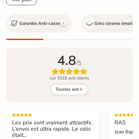
Garantie Anti-casse
Grès cérame émaillé
4.8
/5

sur 3318 avis clients
Tous
les avis
Les prix sont vraiment attractifs.
RAS
L’envoi est ultra rapide. Le colis
Jean Bapti
était...