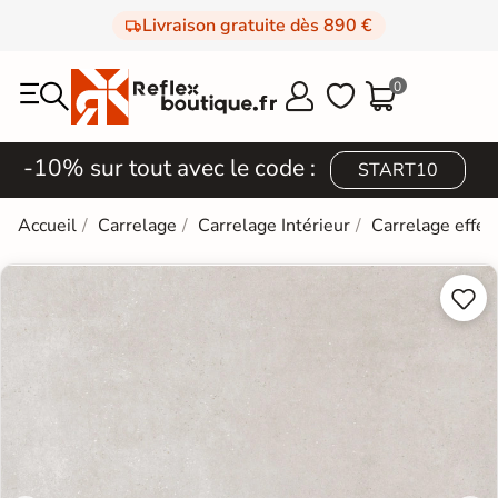
Livraison gratuite dès 890 €
0



-10% sur tout avec le code :
START10
Accueil
Carrelage
Carrelage Intérieur
Carrelage effet

