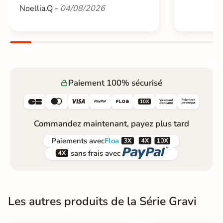
Noellia.Q -
04/08/2026
Paiement 100% sécurisé






Commandez maintenant, payez plus tard



Paiements
avec
Floa


sans frais avec
Les autres produits de la Série Gravi