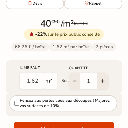


Devis
Rappel
40
/m²
€90
52,44 €
-22%
sur le prix public conseillé
66,26 € / boîte
1.62 m² par boîte
2 pièces
IL ME FAUT
QUANTITÉ
m²
Soit
Pensez aux pertes liées aux découpes ! Majorez
vos surfaces de 10%