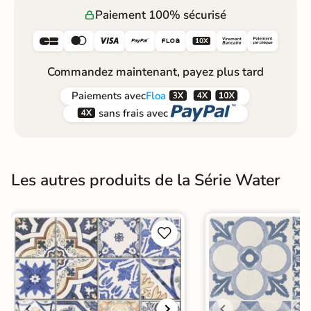
Paiement 100% sécurisé






Commandez maintenant, payez plus tard



Paiements
avec
Floa


sans frais avec
Les autres produits de la Série Water

