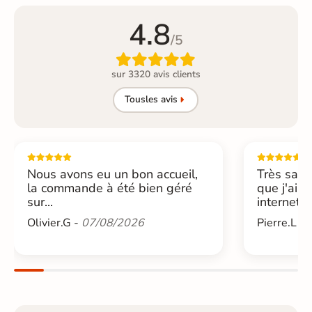
4.8
/5

sur 3320 avis clients
Tous
les avis
Nous avons eu un bon accueil,
Très sati
la commande à été bien géré
que j'ai 
sur...
internet....
Olivier.G -
07/08/2026
Pierre.L -