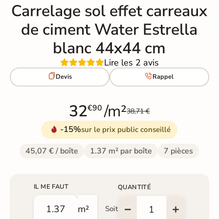
Carrelage sol effet carreaux
de ciment Water Estrella
blanc 44x44 cm
Lire les 2 avis


Devis
Rappel
32
/m²
€90
38,71 €
-15%
sur le prix public conseillé
45,07 € / boîte
1.37 m² par boîte
7 pièces
IL ME FAUT
QUANTITÉ
m²
Soit