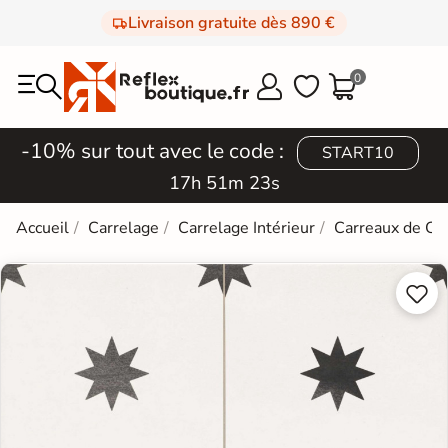
Livraison gratuite dès 890 €
0



-10% sur tout avec le code :
START10
17h 51m 23s
Accueil
Carrelage
Carrelage Intérieur
Carreaux de Ci

