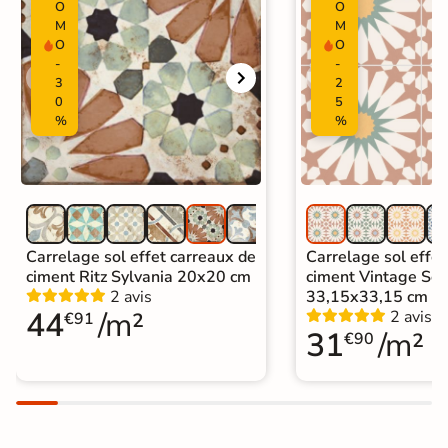
Carrelage salle de bain Livraison
O
O
M
M
express
O
O
|
Carrelage sol cuisine
|
-
-
Carrelage salon moderne
|
3
2
Carrelage Chambre
|
Carrelage WC
0
5
%
%
Carrelage sol effet carreaux de
Carrelage sol effet
ciment Ritz Sylvania 20x20 cm
ciment Vintage Sol
2 avis
33,15x33,15 cm
44
/m²
2 avis
€91
31
/m²
€90