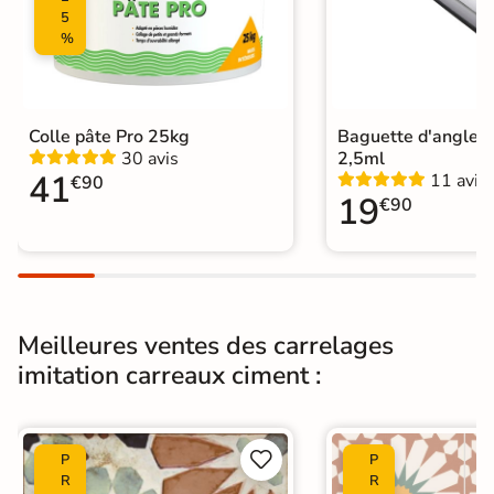
Oui
Chauffant
5
%
Conditionnement
Boite
Choix
1er Choix
Colle pâte Pro 25kg
Baguette d'angle 
30 avis
2,5ml
Pose
Coller
41
11 avis
€90
19
€90
Support
Chape
Ancien carrelage
Normes
Certification CE
Origine
Espagne
Meilleures ventes des carrelages
imitation carreaux ciment :
Carrelage carreaux de ciment
|
Carrelage Blanc
|
Carrelage 45x45 cm
|
Livraison express
|
Carrelage intérieur livraison express


P
P
Catégories
|
R
R