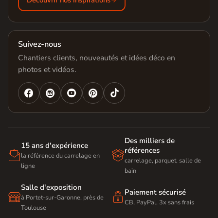
Découvrir nos inspirations
Suivez-nous
Chantiers clients, nouveautés et idées déco en
photos et vidéos.




Des milliers de
15 ans d'expérience
références


la référence du carrelage en
carrelage, parquet, salle de
ligne
bain
Salle d'exposition
Paiement sécurisé


à Portet-sur-Garonne, près de
CB, PayPal, 3x sans frais
Toulouse