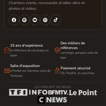
Chantiers clients, nouveautés et idées déco en
photos et vidéos.




Des milliers de
15 ans d'expérience
références


la référence du carrelage en
carrelage, parquet, salle de
ligne
bain
Salle d'exposition
Paiement sécurisé


à Portet-sur-Garonne, près de
CB, PayPal, 3x sans frais
Toulouse
ILS PARLENT DE NOUS