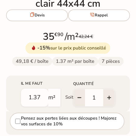
clair 44x44 cm


Devis
Rappel
35
/m²
€90
42,24 €
-15%
sur le prix public conseillé
49,18 € / boîte
1.37 m² par boîte
7 pièces
IL ME FAUT
QUANTITÉ
m²
Soit
Pensez aux pertes liées aux découpes ! Majorez
vos surfaces de 10%