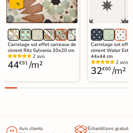
%
Carrelage sol effet carreaux de
Carrelage sol effet
ciment Ritz Sylvania 20x20 cm
ciment Water Estre
2 avis
44x44 cm
44
/m²
2 avis
€91
32
/m²
€90


Avis clients
Échantillons gratuit