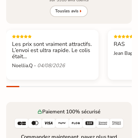
Tous
les avis
Les prix sont vraiment attractifs.
RAS
L’envoi est ultra rapide. Le colis
Jean Bapti
était...
Noellia.Q -
04/08/2026
Paiement 100% sécurisé






Commandez maintenant, payez plus tard