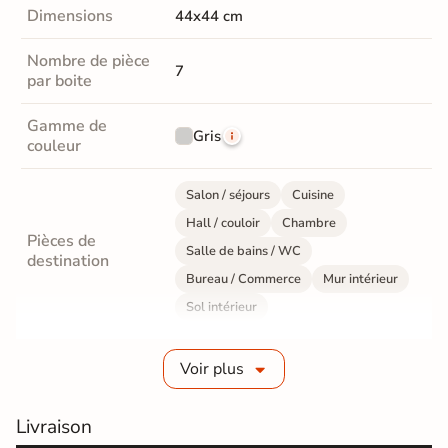
Dimensions
44x44 cm
Nombre de pièce
7
par boite
Gamme de
Gris
couleur
Salon / séjours
Cuisine
Hall / couloir
Chambre
Pièces de
Salle de bains / WC
destination
Bureau / Commerce
Mur intérieur
Sol intérieur
Fabrication
Grès cérame émaillé
Voir plus
Epaisseur
10 mm
Livraison
Résistance à