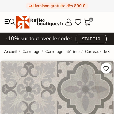
Livraison gratuite dès 890 €
0



-10% sur tout avec le code :
START10
Accueil
Carrelage
Carrelage Intérieur
Carreaux de Ci

