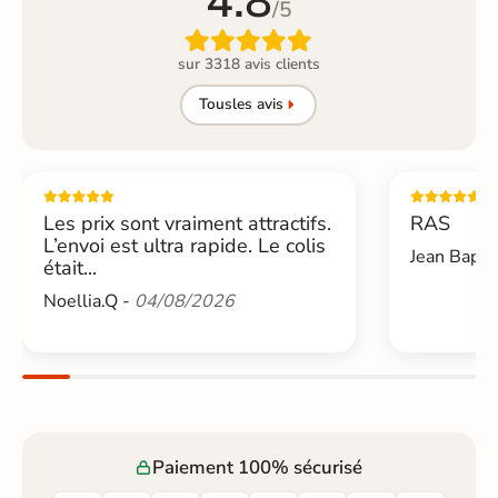
4.8
/5

sur 3318 avis clients
Tous
les avis
Les prix sont vraiment attractifs.
RAS
L’envoi est ultra rapide. Le colis
Jean Bapti
était...
Noellia.Q -
04/08/2026
Paiement 100% sécurisé