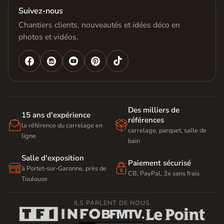
Suivez-nous
Chantiers clients, nouveautés et idées déco en
photos et vidéos.




Des milliers de
15 ans d'expérience
références


la référence du carrelage en
carrelage, parquet, salle de
ligne
bain
Salle d'exposition
Paiement sécurisé


à Portet-sur-Garonne, près de
CB, PayPal, 3x sans frais
Toulouse
ILS PARLENT DE NOUS