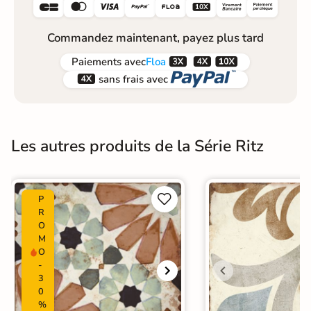






Commandez maintenant, payez plus tard



Paiements
avec
Floa


sans frais avec
Les autres produits de la Série Ritz


P
R
O
M
O
-
3
0
%