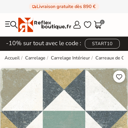
Livraison gratuite dès 890 €
0



-10% sur tout avec le code :
START10
Accueil
Carrelage
Carrelage Intérieur
Carreaux de Ci

