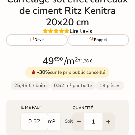
de ciment Ritz Kenitra
20x20 cm
Lire l'avis


Devis
Rappel
49
/m²
€90
71,28 €
-30%
sur le prix public conseillé
25,95 € / boîte
0.52 m² par boîte
13 pièces
IL ME FAUT
QUANTITÉ
m²
Soit