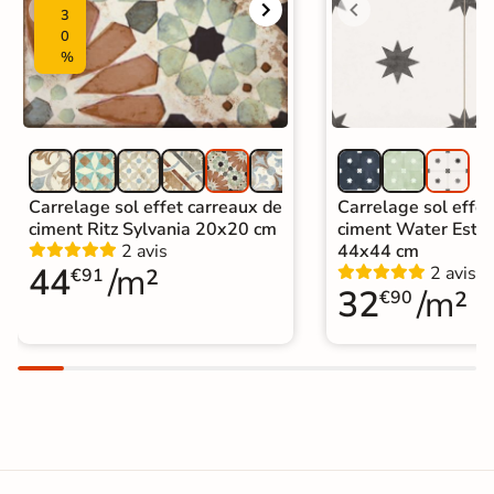
3
0
%
Carrelage sol effet carreaux de
Carrelage sol effet
ciment Ritz Sylvania 20x20 cm
ciment Water Estre
2 avis
44x44 cm
44
/m²
2 avis
€91
32
/m²
€90