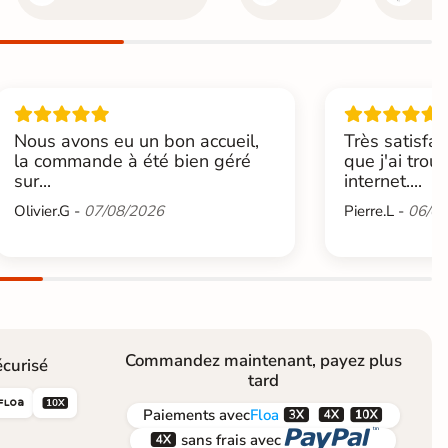
Nous avons eu un bon accueil,
Très satisfai
la commande à été bien géré
que j'ai trou
sur...
internet....
Olivier.G -
07/08/2026
Pierre.L -
06/08
Commandez maintenant, payez plus
curisé
tard





Paiements
avec
Floa


sans frais avec