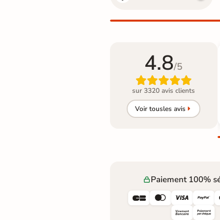
4.8
/5

sur 3320 avis clients
Voir tous
les avis
Paiement 100% sé



