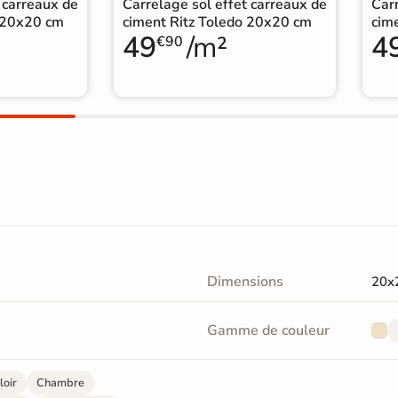
 carreaux de
Carrelage sol effet carreaux de
Carr
a 20x20 cm
ciment Ritz Toledo 20x20 cm
cim
49
/m²
4
€90
Dimensions
20x
Gamme de couleur
loir
Chambre