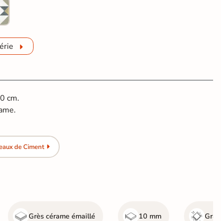
érie
20 cm.
rame.
eaux de Ciment
Grès cérame émaillé
10 mm
Gr4 -