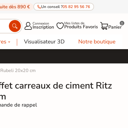
tuite dès 890 €
Un conseil ?
05 82 95 56 76
Mes listes de
Connexion
0




Produits Favoris
Inscription
Panier
res
Visualisateur 3D
Notre boutique
z Rubeli 20x20 cm
ffet carreaux de ciment Ritz
cm
ande de rappel