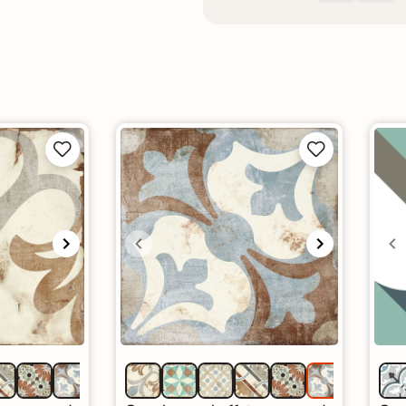



