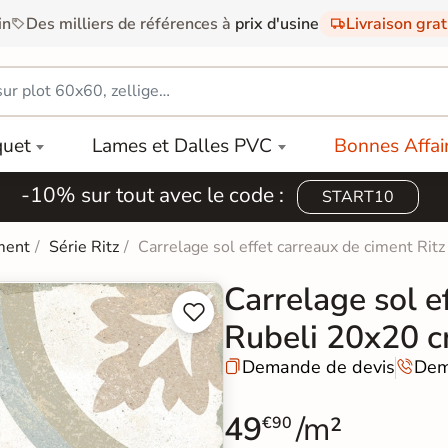
in
Des milliers de références à
prix d'usine
Livraison gra
quet
Lames et Dalles PVC
Bonnes Affai
-10% sur tout avec le code :
START10
ment
Série Ritz
Carrelage sol effet carreaux de ciment Rit
Carrelage sol e


Rubeli 20x20 
Demande de devis
Dem


49
/m²
€90