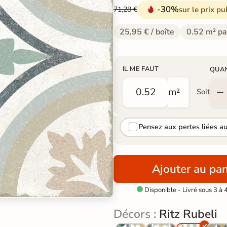
-30%
sur le prix pu
71,28 €
25,95 € / boîte
0.52 m² pa
IL ME FAUT
QUA
m²
Soit
Pensez aux pertes liées a
Ajouter au pan
Disponible - Livré sous 3 à 

Décors :
Ritz Rubeli