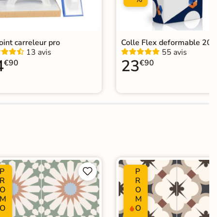
joint carreleur pro
Colle Flex deformable 20k
13 avis
55 avis
4
23
€90
€90
P
P


R
R
O
O
M
M
O
O