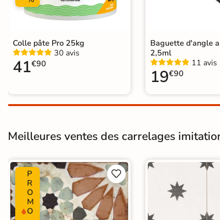
Carrelage carreaux de ciment
|
Ca
Carrelage Vert
|
Carrelage 20x20
Catégories
Carrelage salon moderne
|
Carrel
Carrelage WC
Colle pâte Pro 25kg
Baguette d'angle 
30 avis
2,5ml
41
11 avis
€90
19
€90
Meilleures ventes des carrelages imitatio
P


R
O
M
O