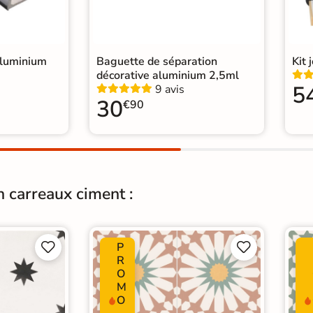
rrelage Beige
|
 cm
|
Carrelage sol cuisine
|
age Chambre
|
aluminium
Baguette de séparation
Kit 
décorative aluminium 2,5ml
5
9 avis
30
€90
n carreaux ciment :
P




R
O
M
O