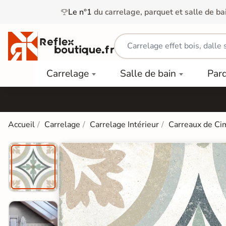
Le n°1
du carrelage, parquet et salle de ba
Carrelage
Mobilier
Parquet
Carrelage
Salle de bain
Par
Intérieur
et
Stratifié
squ'à
50%
Vasque
Carrelage
Parquet
PAR
Extérieur
Contrecollé
TYPE
Douche
relages
Accueil
Carrelage
Carrelage Intérieur
Carreaux de Ci
Dalle
Lames
aïences
Terrasse
Baignoires
PAR
PVC
Sur Plot
et Balnéos
squ'à
COULEUR
40%
Carrelage
Dalles
WC
Salle de
Stratifié
PVC
Bain
Bois
Carrelage
quets
Lames
Colle &
Salle de
ols
clair
Finition
Bain
tifiés