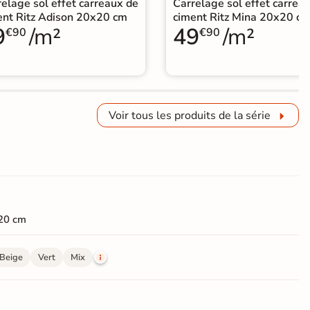
elage sol effet carreaux de
Carrelage sol effet carrea
ent Ritz Adison 20x20 cm
ciment Ritz Mina 20x20 c
9
/m²
49
/m²
€90
€90
Voir tous les produits de la série
20 cm
Beige
Vert
Mix