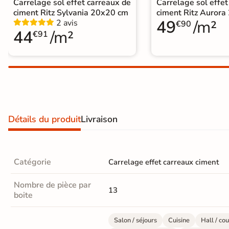
Carrelage sol effet carreaux de
Carrelage sol effet
Carrelage extra fin
ciment Ritz Sylvania 20x20 cm
ciment Ritz Auror
49
/m²
2 avis
€90
Voir tous les
44
/m²
€91
formats
PAR FINITION
Carrelage poli /
semi-poli
Détails du produit
Livraison
Carrelage brillant
Échantillons gratuits
Catégorie
Carrelage effet carreaux ciment
PAIEMENT SÉCURISÉ
Nombre de pièce par
13
Payez comme
boite
il vous plaira
Salon / séjours
Cuisine
Hall / cou