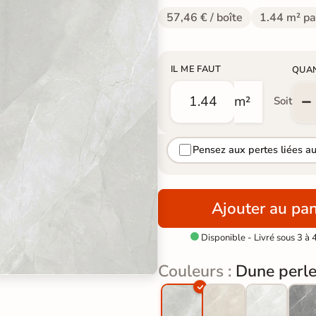
57,46 € / boîte
1.44 m² pa
IL ME FAUT
QUA
m²
Soit
Pensez aux pertes liées a
Ajouter au pan
Disponible - Livré sous 3 à 

Couleurs :
Dune perl