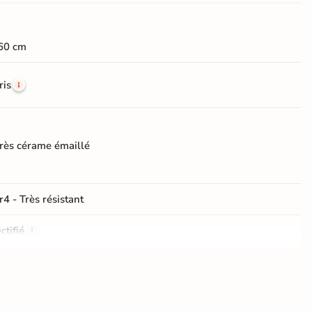
60 cm
ris
rès cérame émaillé
r4 - Très résistant
ctifié
e