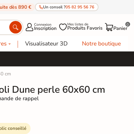
tuite dès 890 €
Un conseil ?
05 82 95 56 76
Mes listes de
Connexion
0




Produits Favoris
Inscription
Panier
res
Visualisateur 3D
Notre boutique
60 cm
poli Dune perle 60x60 cm
ande de rappel
blic conseillé