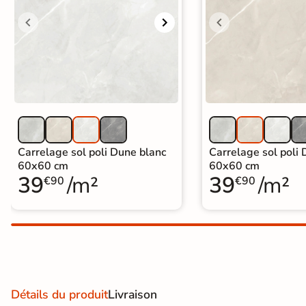
Carrelage extra fin
Voir tous les
formats
PAR FINITION
Carrelage poli /
semi-poli
Carrelage sol poli Dune blanc
Carrelage sol poli 
60x60 cm
60x60 cm
Carrelage brillant
39
/m²
39
/m²
€90
€90
Échantillons gratuits
Détails du produit
Livraison
BON PLAN