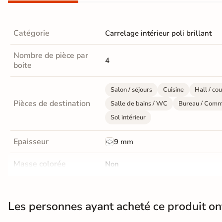
Livraison
OFFERTE
Catégorie
Carrelage intérieur poli brillant
En France
Nombre de pièce par
métropolitaine
4
boite
à partir de
890€
d'achat
Salon / séjours
Cuisine
Hall / cou
Pièces de destination
Salle de bains / WC
Bureau / Comm
Sol intérieur
En savoir
plus
Epaisseur
9 mm
Masse colorée
Non
Finition
Poli Effet miroir
Les personnes ayant acheté ce produit o
Résistant au Gel
Oui