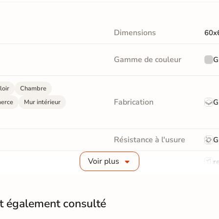
Dimensions
60x
Gamme de couleur
G
loir
Chambre
Fabrication
G
erce
Mur intérieur
Résistance à l'usure
G
Voir plus
Bords
re
Surface
Liss
nt également consulté
Pièce humides
Oui