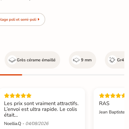
age poli et semi-poli
Grès cérame émaillé
9 mm
Gr4 - 
Les prix sont vraiment attractifs.
RAS
L’envoi est ultra rapide. Le colis
Jean Baptiste.L
était...
Noellia.Q -
04/08/2026