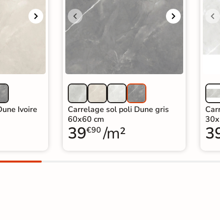
Dune Ivoire
Carrelage sol poli Dune gris
Carr
60x60 cm
30x
39
/m²
3
€90