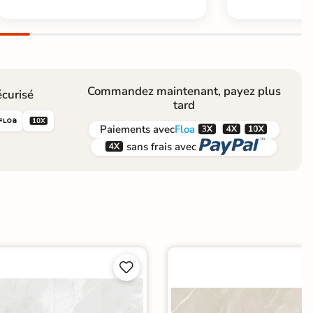
Commandez maintenant, payez plus
curisé
tard





Paiements
avec
Floa


sans frais avec

