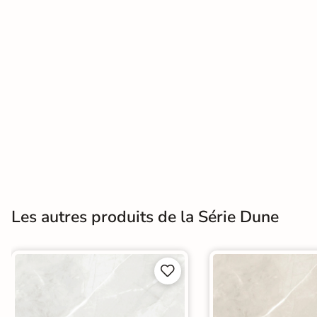
Terre
cuite &
tomette
Parement
mural
intérieur
PAR FORME &
DIMENSION
Les autres produits de la Série Dune
Carrelage
hexagonal


Carrelage très
grand format