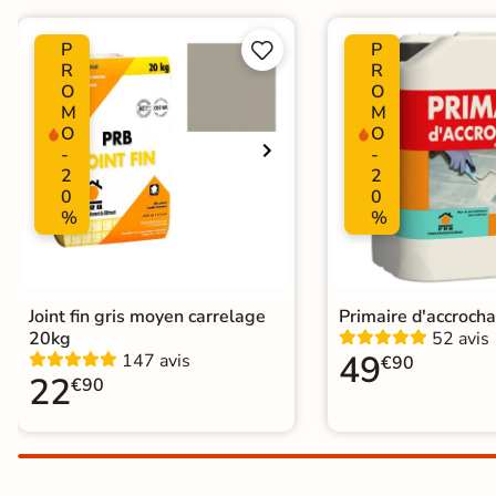
Plancher Chauffant
Oui
P
P


Choix
R
R
1er Choix
O
O
M
M
Support
Chape
Ancien carrelage
O
O
-
-
2
2
0
0
Origine
Espagne
%
%
Joint fin gris moyen carrelage
Primaire d'accroch
20kg
52 avis
49
147 avis
€90
22
€90