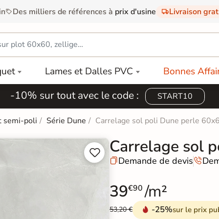
in
Des milliers de références à
prix d'usine
Livraison gra
quet
Lames et Dalles PVC
Bonnes Affai
-10% sur tout avec le code :
START10
t semi-poli
Série Dune
Carrelage sol poli Dune perle 60x
Carrelage sol 


Demande de devis
Dem


39
/m²
€90
-25%
sur le prix pu
53,20 €