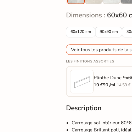
Dimensions :
60x60 
Carrelage sol poli Dune perle 6
Carrelage sol po
Ca
60x120 cm
90x90 cm
30
Voir tous les produits de la s
LES FINITIONS ASSORTIES
Plinthe Dune 9x60
10 €90 /ml
14,53 €
Description
Carrelage sol intérieur 60*
Carrelage Brillant poli, idéal 