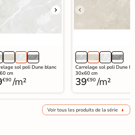
elage sol poli Dune blanc
Carrelage sol poli Dune Ivo
60 cm
30x60 cm
9
/m²
39
/m²
€90
€90
Voir tous les produits de la série