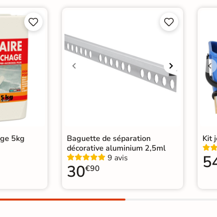
Conditionnement
Boit




Pose
Coll
Normes
Cert
Carr
|
Ca
Catégories
Carr
Car
age 5kg
Baguette de séparation
Kit 
décorative aluminium 2,5ml
5
9 avis
30
€90