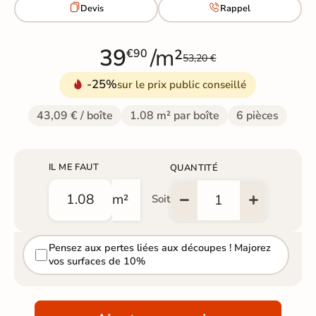


Devis
Rappel
39
/m²
€90
53,20 €
-25%
sur le prix public conseillé
43,09 € / boîte
1.08 m² par boîte
6 pièces
IL ME FAUT
QUANTITÉ
m²
Soit
Pensez aux pertes liées aux découpes ! Majorez
vos surfaces de 10%