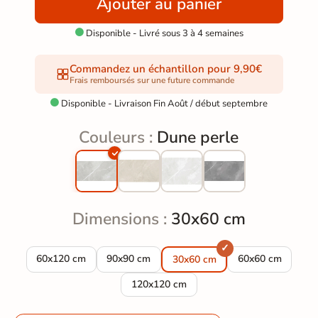
Ajouter au panier
Disponible - Livré sous 3 à 4 semaines

Commandez un échantillon pour 9,90€
Frais remboursés sur une future commande
Disponible - Livraison Fin Août / début septembre

Couleurs :
Dune perle
Dimensions :
30x60 cm
Carrelage sol poli Dune perle 60x120 cm
Carrelage sol poli Dune perle 90x90 cm
Carrelage sol pol
60x120 cm
90x90 cm
60x60 cm
30x60 cm
Carrelage sol poli Dune perle 120x120 
120x120 cm