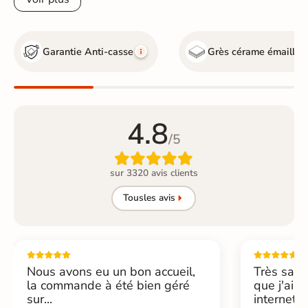
Garantie Anti-casse
Grès cérame émaillé
4.8
/5

sur 3320 avis clients
Tous
les avis
Nous avons eu un bon accueil,
Très sati
la commande à été bien géré
que j'ai 
sur...
internet....