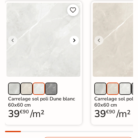


Carrelage sol poli Dune blanc
Carrelage sol poli 
60x60 cm
60x60 cm
39
/m²
39
/m²
€90
€90