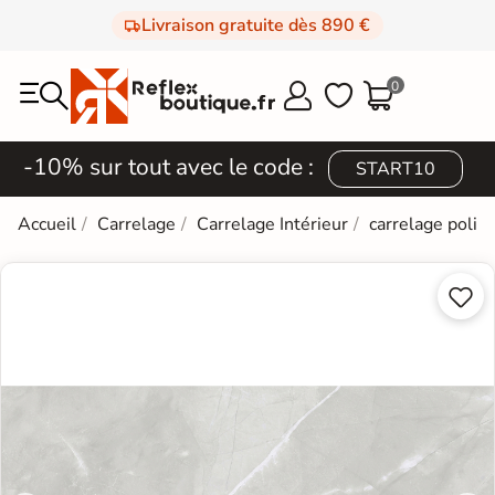
Livraison gratuite dès 890 €
0



-10% sur tout avec le code :
START10
Accueil
Carrelage
Carrelage Intérieur
carrelage poli e

