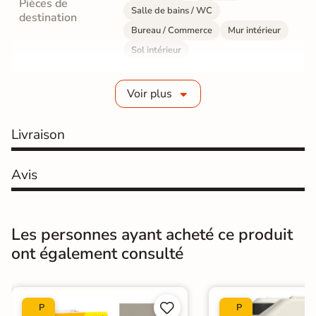
Pièces de
Salle de bains / WC
destination
Bureau / Commerce
Mur intérieur
Sol intérieur
Fabrication
Grès cérame émaillé
Voir plus
Epaisseur
9 mm
Livraison
Résistance à
Gr4 - Très résistant
l'usure
Avis
Masse colorée
Non
Bords
rectifié
Les personnes ayant acheté ce produit
ont également consulté
Finition
Poli Effet miroir
Surface
Lisse


P
P