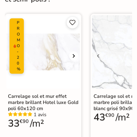
Carrelage poli brillant
|
Carrelage Gris
|
Catégories
Carrelage 30x60 cm
|
Carrelage sol cuisine
|


P
Carrelage salon moderne
|
R
Carrelage Chambre
|
Carrelage WC
O
M
O
-
2
0
%
Carrelage sol et mur effet
Carrelage sol et mu
marbre brillant Hotel luxe Gold
marbre poli brillant
poli 60x120 cm
blanc grisé 90x90
43
/m²
1 avis
€90
33
/m²
€90