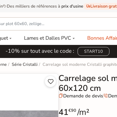
in
Des milliers de références à
prix d'usine
Livraison gra
quet
Lames et Dalles PVC
Bonnes Affai
-10% sur tout avec le code :
START10
erne
Série Cristalli
Carrelage sol moderne Cristalli graph
Carrelage sol m


60x120 cm
Demande de devis
Dem


41
/m²
€90