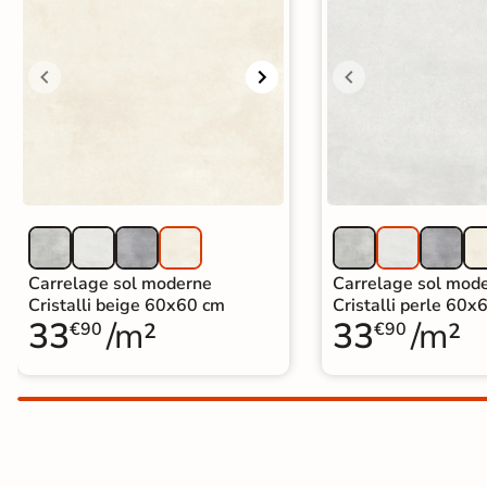
Carrelage extra fin
Voir tous les
formats
PAR FINITION
Carrelage poli /
semi-poli
Carrelage brillant
Carrelage sol moderne
Carrelage sol mod
Cristalli beige 60x60 cm
Cristalli perle 60x
33
/m²
33
/m²
Échantillons gratuits
€90
€90
BON PLAN