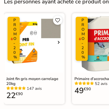
Les personnes ayant acheté ce produit o
Surface
Lisse
Variation de la couleur
V3
P
P


R
R
O
O
Plancher Chauffant
Oui
M
M
O
O
Choix
1er Choix
-
-
2
2
Support
0
0
Chape
Ancien carrelage
%
%
Origine
Espagne
Joint fin gris moyen carrelage
Primaire d'accroch
20kg
52 avis
49
147 avis
€90
22
€90