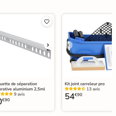


e
er
ification CE
elage design
|
Carrelage grand format et XXL
|
elage salle de bain grand format
|
Carrelage 60x120
|
elage sol cuisine
|
Carrelage salon moderne
|
uette de séparation
Kit joint carreleur pro
relage Chambre
|
Carrelage WC
orative aluminium 2,5ml
13 avis
54
9 avis
€90
0
€90