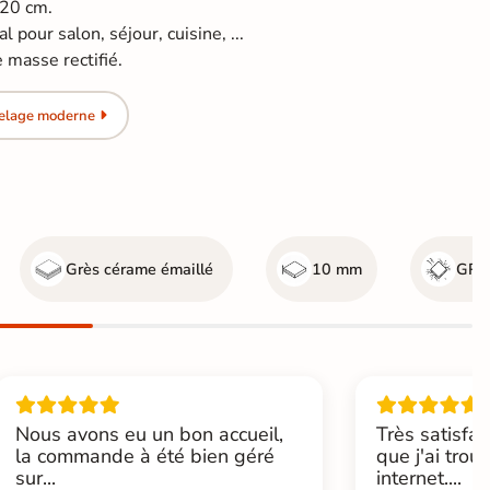
120 cm.
 pour salon, séjour, cuisine, ...
 masse rectifié.
relage moderne
Grès cérame émaillé
10 mm
GR5 
Nous avons eu un bon accueil,
Très satisfai
la commande à été bien géré
que j'ai trou
sur...
internet....