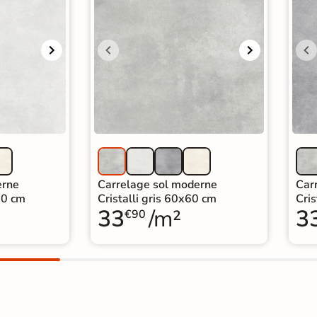
erne
Carrelage sol moderne
Car
60 cm
Cristalli gris 60x60 cm
Cris
33
/m²
3
€90