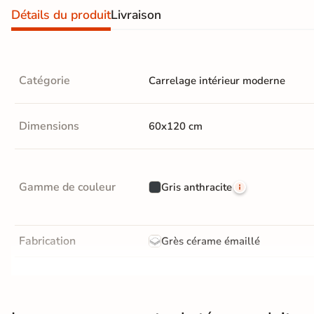
Détails du produit
Livraison
Livraison
OFFERTE
En France
Catégorie
métropolitaine
Carrelage intérieur moderne
à partir de
890€
d'achat
Dimensions
60x120 cm
En savoir
Gamme de couleur
Gris anthracite
plus
Fabrication
Grès cérame émaillé
Résistance à l'usure
GR5 - Ultra-résistant
Bords
rectifié