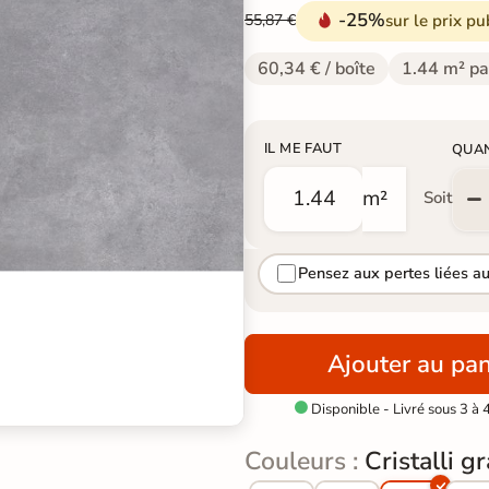
-25%
sur le prix pu
55,87 €
60,34 € / boîte
1.44 m² pa
IL ME FAUT
QUA
m²
Soit
Pensez aux pertes liées a
Ajouter au pan
Disponible - Livré sous 3 à 

Couleurs :
Cristalli g