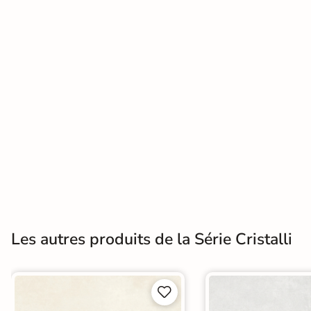
Terre
cuite &
tomette
Parement
mural
intérieur
PAR FORME &
DIMENSION
Carrelage
Les autres produits de la Série Cristalli
hexagonal
Carrelage très
grand format

