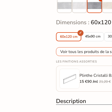
Dimensions :
60x120
Carrelage sol mo
Ca
45x90 cm
30
60x120 cm
Voir tous les produits de la s
LES FINITIONS ASSORTIES
Plinthe Cristalli 
15 €90 /ml
21,20 €
Description