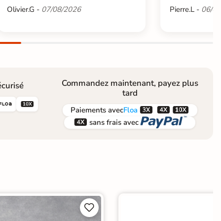
Olivier.G -
07/08/2026
Pierre.L -
06/08
Commandez maintenant, payez plus
curisé
tard





Paiements
avec
Floa


sans frais avec

