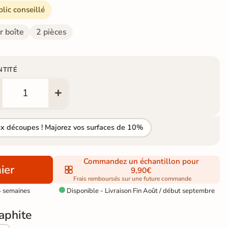
blic conseillé
r boîte
2 pièces
NTITÉ
ux découpes ! Majorez vos surfaces de 10%
Commandez un échantillon pour
ier
9,90€
Frais remboursés sur une future commande
4 semaines
Disponible - Livraison Fin Août / début septembre

raphite