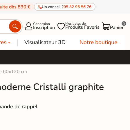
tuite dès 890 €
Un conseil ?
05 82 95 56 76
Mes listes de
Connexion
0




Produits Favoris
Inscription
Panier
res
Visualisateur 3D
Notre boutique
ite 60x120 cm
oderne Cristalli graphite
ande de rappel