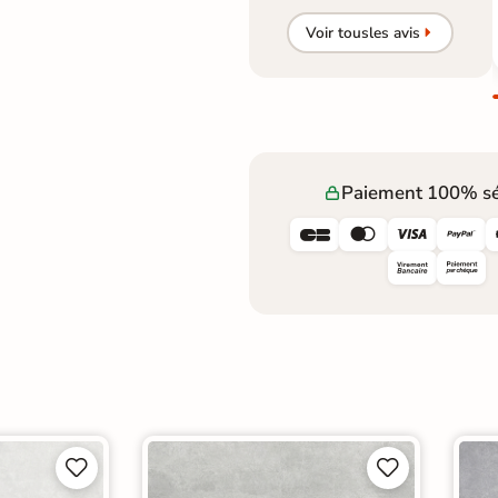
Voir tous
les avis
Paiement 100% sé







