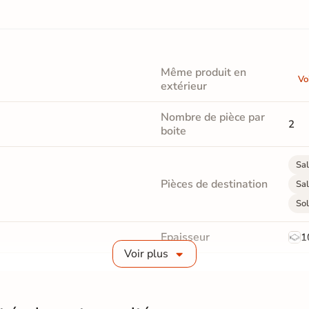
Même produit en
Vo
extérieur
Nombre de pièce par
2
boite
Sal
Pièces de destination
Sal
Sol
Epaisseur
1
Voir plus
Masse colorée
Oui
Finition
M