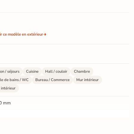
ir ce modèle en extérieur
on / séjours
Cuisine
Hall / couloir
Chambre
le de bains / WC
Bureau / Commerce
Mur intérieur
 intérieur
0 mm
ate