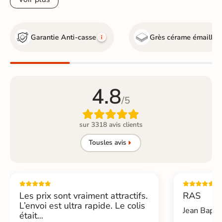
Garantie Anti-casse
Grès cérame émaillé
4.8
/5

sur 3318 avis clients
Tous
les avis
Les prix sont vraiment attractifs.
RAS
L’envoi est ultra rapide. Le colis
Jean Bapti
était...