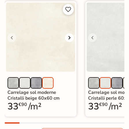


Carrelage sol moderne
Carrelage sol mod
Cristalli beige 60x60 cm
Cristalli perle 60x
33
/m²
33
/m²
€90
€90