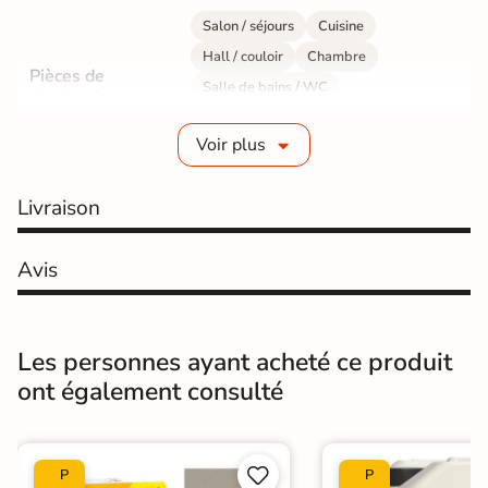
Salon / séjours
Cuisine
Hall / couloir
Chambre
Pièces de
Salle de bains / WC
destination
Bureau / Commerce
Mur intérieur
Voir plus
Sol intérieur
Fabrication
Grès cérame émaillé
Livraison
Epaisseur
10 mm
Avis
Résistance à
GR5 - Ultra-résistant
l'usure
Les personnes ayant acheté ce produit
Masse colorée
Oui
ont également consulté
Bords
rectifié
Finition
Mate


P
P