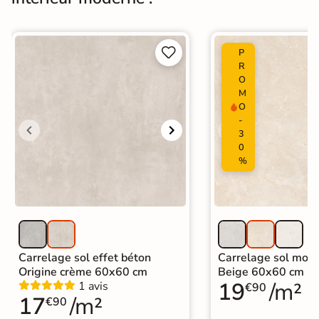
Normes
Certification CE


P
Origine
Espagne
R
O
Carrelage design
|
M
Carrelage grand format et XXL
|
O
Carrelage salle de bain grand
-
format
3
Catégories
|
Carrelage 60x120
|
Carrelage Gris
0
|
Carrelage sol cuisine
|
%
Carrelage salon moderne
|
Carrelage Chambre
|
Carrelage WC
Carrelage sol effet béton
Carrelage sol mode
Origine crème 60x60 cm
Beige 60x60 cm
19
/m²
1 avis
€90
17
/m²
€90