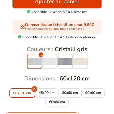
Ajouter au panier
Disponible - Livré sous 3 à 4 semaines

Commandez un échantillon pour 9,90€
Frais remboursés sur une future commande
Disponible - Livraison Fin Août / début septembre

Couleurs :
Cristalli gris
Dimensions :
60x120 cm
Carrelage sol moderne Cristalli gris 45x90 cm
Carrelage sol moderne Cristalli
Carrelage sol mod
45x90 cm
30x60 cm
90x90 cm
60x120 cm
Carrelage sol moderne Cristalli gris 60
60x60 cm