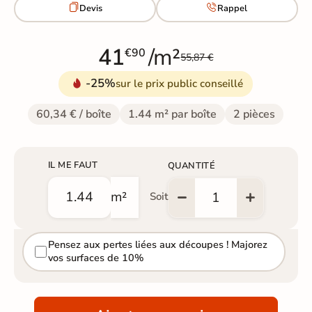


Devis
Rappel
41
/m²
€90
55,87 €
-25%
sur le prix public conseillé
60,34 € / boîte
1.44 m² par boîte
2 pièces
IL ME FAUT
QUANTITÉ
m²
Soit
Pensez aux pertes liées aux découpes ! Majorez
vos surfaces de 10%