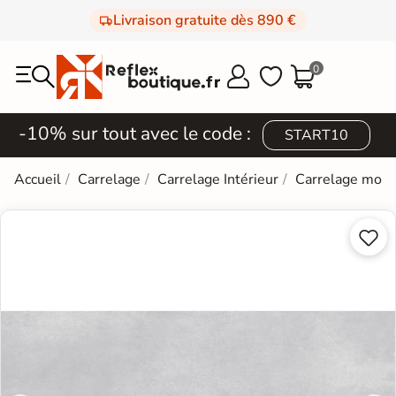
Livraison gratuite dès 890 €
0



-10% sur tout avec le code :
START10
Accueil
Carrelage
Carrelage Intérieur
Carrelage mod

