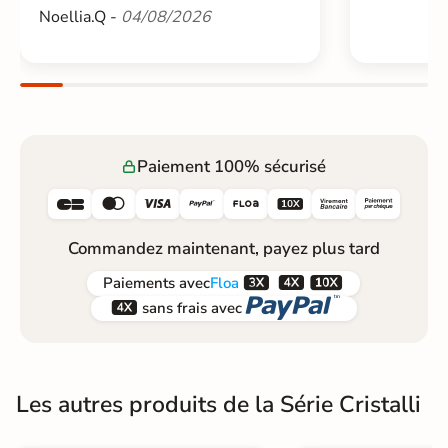
Noellia.Q -
04/08/2026
Paiement 100% sécurisé






Commandez maintenant, payez plus tard



Paiements
avec
Floa


sans frais avec
Les autres produits de la Série Cristalli