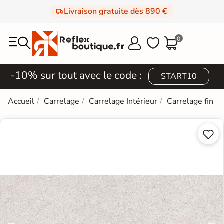
Livraison gratuite dès 890 €
0



-10% sur tout avec le code :
START10
Accueil
Carrelage
Carrelage Intérieur
Carrelage fin

