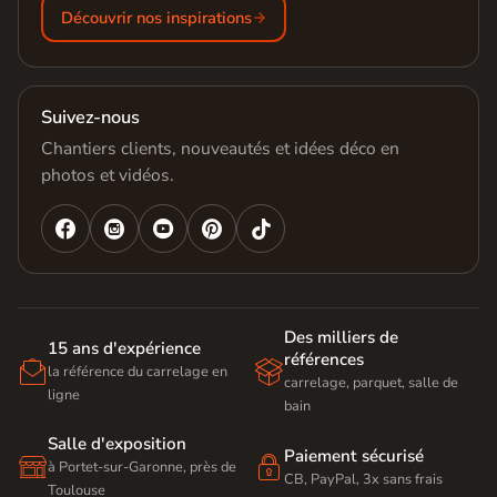
Découvrir nos inspirations
Suivez-nous
Chantiers clients, nouveautés et idées déco en
photos et vidéos.




Des milliers de
15 ans d'expérience
références


la référence du carrelage en
carrelage, parquet, salle de
ligne
bain
Salle d'exposition
Paiement sécurisé


à Portet-sur-Garonne, près de
CB, PayPal, 3x sans frais
Toulouse