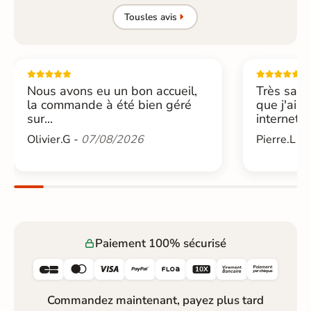
Tous
les avis
Nous avons eu un bon accueil,
Très sati
la commande à été bien géré
que j'ai 
sur...
internet....
Olivier.G -
07/08/2026
Pierre.L -
Paiement 100% sécurisé






Commandez maintenant, payez plus tard