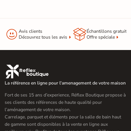
Support
Chape
Ancien carrelage
Normes
Certification CE


Avis clients
Échantillons gratuit
Découvrez tous les avis
Offre spéciale
Origine
Espagne
Carrelage slim
|
Carrelage grand format et XXL
|
Carrelage salle de bain grand

format
Catégories
|
Carrelage Gris
|
La référence en ligne pour l'amenagement de votre maison
Carrelage 120x260 cm
|
Carrelage sol cuisine
|
Fort de ses 15 ans d’experience, Réflex Boutique propose à
Carrelage salon moderne
|
Carrelage Chambre
|
Carrelage WC
ses clients des références de haute qualité pour
l’aménagement de votre maison.
Carrelage, parquet et éléments pour la salle de bain haut
de gamme sont disponibles à la vente en ligne aux