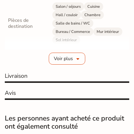
Salon / séjours
Cuisine
Hall / couloir
Chambre
Pièces de
Salle de bains / WC
destination
Bureau / Commerce
Mur intérieur
Sol intérieur
Fabrication
Grès cérame émaillé
Voir plus
Epaisseur
6 mm
Livraison
Résistance à
Gr4 - Très résistant
l'usure
Avis
Masse colorée
Oui
Bords
rectifié
Les personnes ayant acheté ce produit
ont également consulté
Finition
Mate