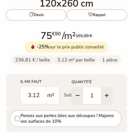
120x260 cm


Devis
Rappel
75
/m²
€90
101,20 €
-25%
sur le prix public conseillé
236,81 € / boîte
3.12 m² par boîte
1 pièce
IL ME FAUT
QUANTITÉ
m²
Soit
Pensez aux pertes liées aux découpes ! Majorez
vos surfaces de 10%