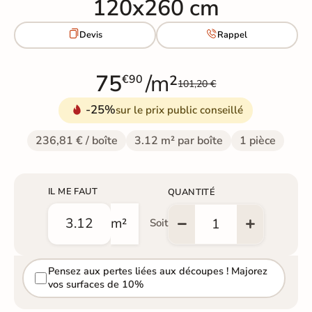
120x260 cm


Devis
Rappel
75
/m²
€90
101,20 €
-25%
sur le prix public conseillé
236,81 € / boîte
3.12 m² par boîte
1 pièce
IL ME FAUT
QUANTITÉ
m²
Soit
Pensez aux pertes liées aux découpes ! Majorez
vos surfaces de 10%