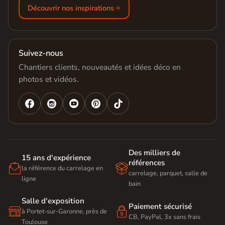
Découvrir nos inspirations
Suivez-nous
Chantiers clients, nouveautés et idées déco en
photos et vidéos.




Des milliers de
15 ans d'expérience
références


la référence du carrelage en
carrelage, parquet, salle de
ligne
bain
Salle d'exposition
Paiement sécurisé


à Portet-sur-Garonne, près de
CB, PayPal, 3x sans frais
Toulouse