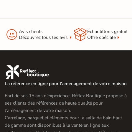
Support
Chape
Ancien carrelage
Normes
Certification CE


Avis clients
Échantillons gratuit
Découvrez tous les avis
Offre spéciale
Origine
Espagne
Carrelage slim
|
Carrelage grand format et XXL
|
Carrelage salle de bain grand

format
Catégories
|
Carrelage Gris
|
La référence en ligne pour l'amenagement de votre maison
Carrelage 120x260 cm
|
Carrelage sol cuisine
|
Fort de ses 15 ans d’experience, Réflex Boutique propose à
Carrelage salon moderne
|
Carrelage Chambre
|
Carrelage WC
ses clients des références de haute qualité pour
l’aménagement de votre maison.
Carrelage, parquet et éléments pour la salle de bain haut
de gamme sont disponibles à la vente en ligne aux