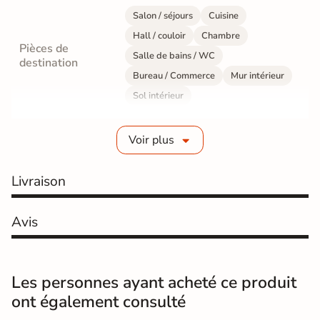
Salon / séjours
Cuisine
Hall / couloir
Chambre
Pièces de
Salle de bains / WC
destination
Bureau / Commerce
Mur intérieur
Sol intérieur
Fabrication
Grès cérame émaillé
Voir plus
Epaisseur
6 mm
Livraison
Résistance à
Gr4 - Très résistant
l'usure
Avis
Masse colorée
Oui
Bords
rectifié
Les personnes ayant acheté ce produit
ont également consulté
Finition
Mate