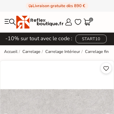
Livraison gratuite dès 890 €
0



-10% sur tout avec le code :
START10
Accueil
Carrelage
Carrelage Intérieur
Carrelage fin

