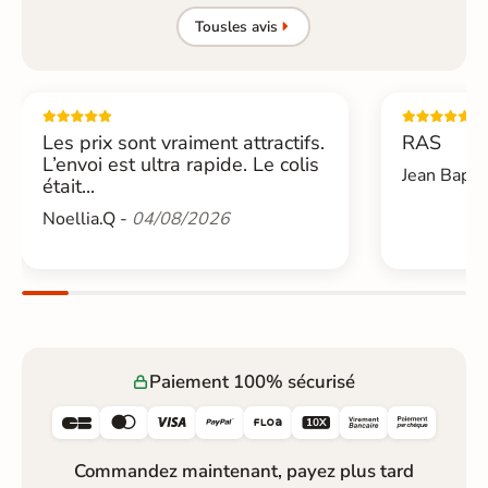
Tous
les avis
Les prix sont vraiment attractifs.
RAS
L’envoi est ultra rapide. Le colis
Jean Bapti
était...
Noellia.Q -
04/08/2026
Paiement 100% sécurisé






Commandez maintenant, payez plus tard