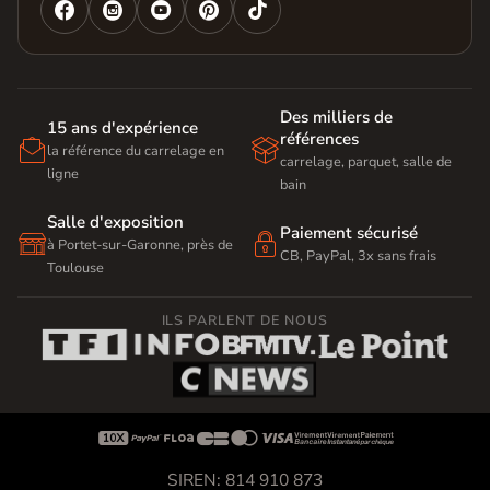




Des milliers de
15 ans d'expérience
références


la référence du carrelage en
carrelage, parquet, salle de
ligne
bain
Salle d'exposition
Paiement sécurisé


à Portet-sur-Garonne, près de
CB, PayPal, 3x sans frais
Toulouse
ILS PARLENT DE NOUS









SIREN: 814 910 873