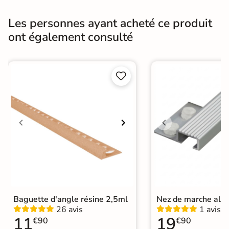
Bords
Non-rectifié
Les personnes ayant acheté ce produit
ont également consulté
Finition
Mate
Surface
Lisse


Résistant au Gel
Oui
Pièce humides
Oui
Plancher
Oui
Chauffant
Conditionnement
Boite
Choix
1er Choix
Baguette d'angle résine 2,5ml
Nez de marche alu
26 avis
1 avis
Pose
Coller
11
19
€90
€90