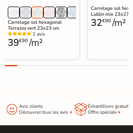
Carrelage sol hex
Lublin mix 23x27 
32
/m²
€90
Carrelage sol hexagonal
Terrazzo vert 23x23 cm
1 avis
39
/m²
€90


Avis clients
Échantillons gratuit
Découvrez tous les avis
Offre spéciale