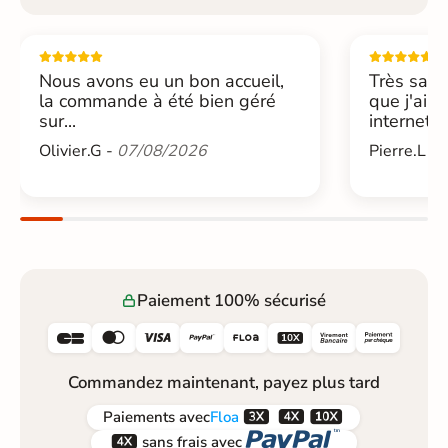
Nous avons eu un bon accueil,
Très sati
la commande à été bien géré
que j'ai 
sur...
internet....
Olivier.G -
07/08/2026
Pierre.L -
Paiement 100% sécurisé






Commandez maintenant, payez plus tard



Paiements
avec
Floa


sans frais avec