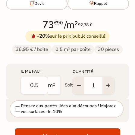


Devis
Rappel
73
/m²
€90
92,38 €
-20%
sur le prix public conseillé
36,95 € / boîte
0.5 m² par boîte
30 pièces
IL ME FAUT
QUANTITÉ
m²
Soit
Pensez aux pertes liées aux découpes ! Majorez
vos surfaces de 10%