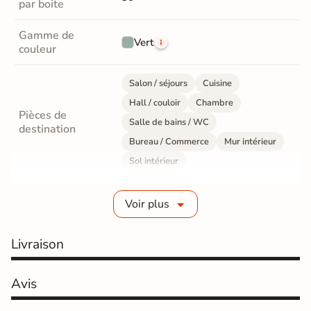
par boite
Gamme de
Vert
couleur
Salon / séjours
Cuisine
Hall / couloir
Chambre
Pièces de
Salle de bains / WC
destination
Bureau / Commerce
Mur intérieur
Sol intérieur
Fabrication
Grès cérame émaillé
Voir plus
Epaisseur
10 mm
Livraison
Résistance à
Gr4 - Très résistant
l'usure
Avis
Masse colorée
Non