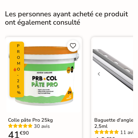
Masse colorée
Les personnes ayant acheté ce produit
Non
ont également consulté
Type de motif
Motif unique
Bords
Non-rectifié


P
R
Finition
Mate
O
M
Surface
Lisse
O
-
2
Résistant au Gel
Oui
5
%
Pièce humides
Oui
Plancher
Oui
Chauffant
Colle pâte Pro 25kg
Baguette d'angle 
30 avis
2,5ml
Conditionnement
Boite
41
11 avis
€90