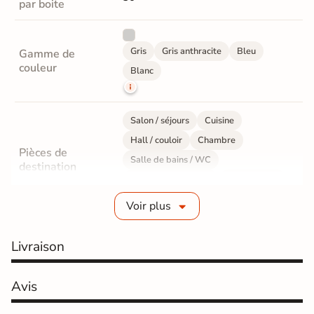
par boite
Gris
Gris anthracite
Bleu
Gamme de
couleur
Blanc
Salon / séjours
Cuisine
Hall / couloir
Chambre
Pièces de
Salle de bains / WC
destination
Bureau / Commerce
Mur intérieur
Sol intérieur
Voir plus
Fabrication
Grès cérame émaillé
Livraison
Epaisseur
10 mm
Avis
Résistance à
Gr4 - Très résistant
l'usure