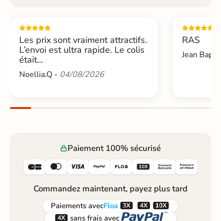
Les prix sont vraiment attractifs.
RAS
L’envoi est ultra rapide. Le colis
Jean Bapti
était...
Noellia.Q -
04/08/2026
Paiement 100% sécurisé






Commandez maintenant, payez plus tard



Paiements
avec
Floa


sans frais avec