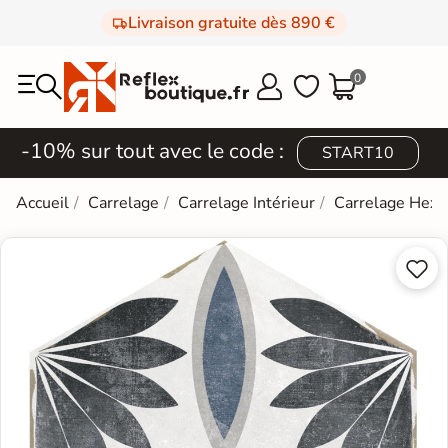
Livraison gratuite dès 890 €
0



-10% sur tout avec le code :
START10
Accueil
Carrelage
Carrelage Intérieur
Carrelage Hexa

