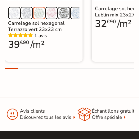
Carrelage sol hex
Lublin mix 23x27 
32
/m²
€90
Carrelage sol hexagonal
Terrazzo vert 23x23 cm
1 avis
39
/m²
€90


Avis clients
Échantillons gratuit
Découvrez tous les avis
Offre spéciale