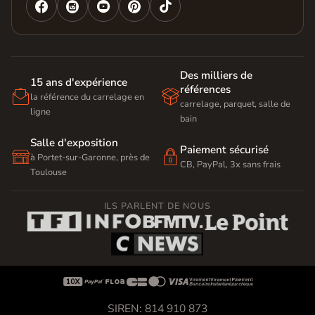




Des milliers de
15 ans d'expérience
références


la référence du carrelage en
carrelage, parquet, salle de
ligne
bain
Salle d'exposition
Paiement sécurisé


à Portet-sur-Garonne, près de
CB, PayPal, 3x sans frais
Toulouse
ILS PARLENT DE NOUS









SIREN: 814 910 873