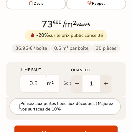


Devis
Rappel
73
/m²
€90
92,38 €
-20%
sur le prix public conseillé
36,95 € / boîte
0.5 m² par boîte
30 pièces
IL ME FAUT
QUANTITÉ
m²
Soit
Pensez aux pertes liées aux découpes ! Majorez
vos surfaces de 10%