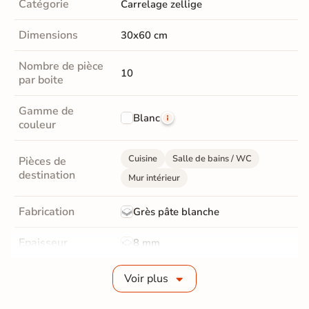
Catégorie
Carrelage zellige
Dimensions
30x60 cm
Nombre de pièce
10
par boite
Gamme de
Blanc
couleur
Cuisine
Salle de bains / WC
Pièces de
destination
Mur intérieur
Fabrication
Grès pâte blanche
Epaisseur
8 mm
Bords
Non-rectifié
Voir plus
Finition
Brillant