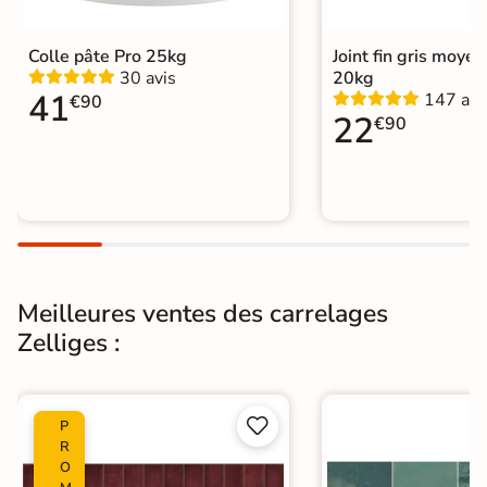
Support
Placo, tout type de support mural
Colle pâte Pro 25kg
Joint fin gris moye
30 avis
20kg
Normes
Certification CE
41
147 avi
€90
22
€90
Origine
Espagne
Zellige
|
Carrelage Blanc
|
Carrelage 30x60 cm
|
Catégories
Carrelage sol cuisine
|
Carrelage WC
Meilleures ventes des carrelages
Zelliges :


P
R
O