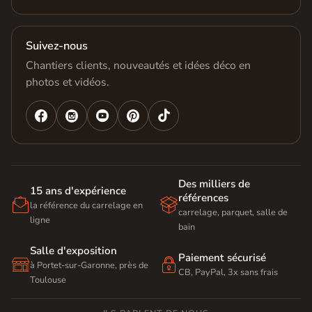
Suivez-nous
Chantiers clients, nouveautés et idées déco en
photos et vidéos.




Des milliers de
15 ans d'expérience
références


la référence du carrelage en
carrelage, parquet, salle de
ligne
bain
Salle d'exposition
Paiement sécurisé


à Portet-sur-Garonne, près de
CB, PayPal, 3x sans frais
Toulouse