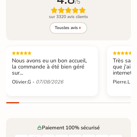
/5

sur 3320 avis clients
Tous
les avis
Nous avons eu un bon accueil,
Très sati
la commande à été bien géré
que j'ai 
sur...
internet....
Olivier.G -
07/08/2026
Pierre.L -
Paiement 100% sécurisé