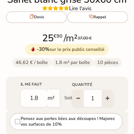
Lire l'avis


Devis
Rappel
25
/m²
€90
37,00 €
-30%
sur le prix public conseillé
46,62 € / boîte
1.8 m² par boîte
10 pièces
IL ME FAUT
QUANTITÉ
m²
Soit
Pensez aux pertes liées aux découpes ! Majorez
vos surfaces de 10%