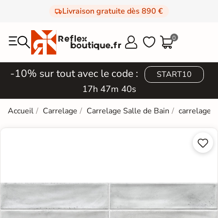
Livraison gratuite dès 890 €
0



-10% sur tout avec le code :
START10
17h 47m 39s
Accueil
Carrelage
Carrelage Salle de Bain
carrelage e

