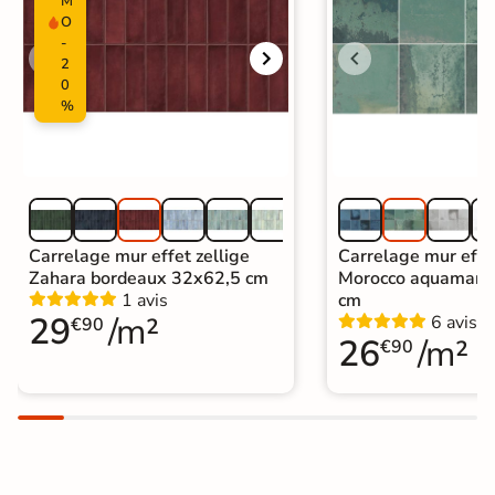
M
O
-
2
0
%
Carrelage mur effet zellige
Carrelage mur effe
Zahara bordeaux 32x62,5 cm
Morocco aquamari
1 avis
cm
29
/m²
6 avis
€90
26
/m²
€90