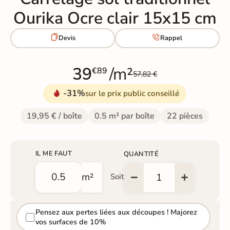
Ourika Ocre clair 15x15 cm


Devis
Rappel
39
/m²
€89
57,82 €
-31%
sur le prix public conseillé
19,95 € / boîte
0.5 m² par boîte
22 pièces
IL ME FAUT
QUANTITÉ
m²
Soit
Pensez aux pertes liées aux découpes ! Majorez
vos surfaces de 10%