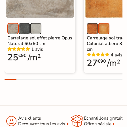
Carrelage sol effet pierre Opus
Carrelage sol tradi
Natural 60x60 cm
Colonial albero 33
1 avis
cm
25
/m²
4 avis
€90
27
/m²
€90


Avis clients
Échantillons gratuit
Découvrez tous les avis
Offre spéciale