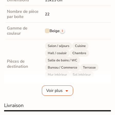
Dimensions
15x15 cm
Nombre de pièce
22
par boite
Gamme de
Beige
couleur
Salon / séjours
Cuisine
Hall / couloir
Chambre
Salle de bains / WC
Pièces de
destination
Bureau / Commerce
Terrasse
Mur intérieur
Sol intérieur
Sol extérieur
Voir plus
Fabrication
Grès cérame émaillé
Livraison
Epaisseur
8 mm