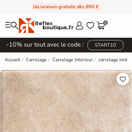
Livraison gratuite dès 890 €
0



-10% sur tout avec le code :
START10
Accueil
Carrelage
Carrelage Intérieur
carrelage imitat

