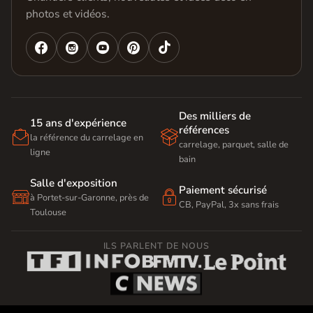
photos et vidéos.




Des milliers de
15 ans d'expérience
références


la référence du carrelage en
carrelage, parquet, salle de
ligne
bain
Salle d'exposition
Paiement sécurisé


à Portet-sur-Garonne, près de
CB, PayPal, 3x sans frais
Toulouse
ILS PARLENT DE NOUS