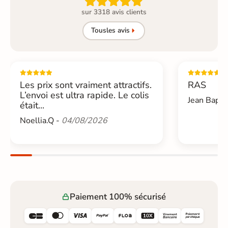

sur 3318 avis clients
Tous
les avis
Les prix sont vraiment attractifs.
RAS
L’envoi est ultra rapide. Le colis
Jean Bapti
était...
Noellia.Q -
04/08/2026
Paiement 100% sécurisé





