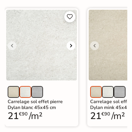


Carrelage sol effet pierre
Carrelage sol effet
Dylan blanc 45x45 cm
Dylan mink 45x45
21
/m²
21
/m²
€90
€90