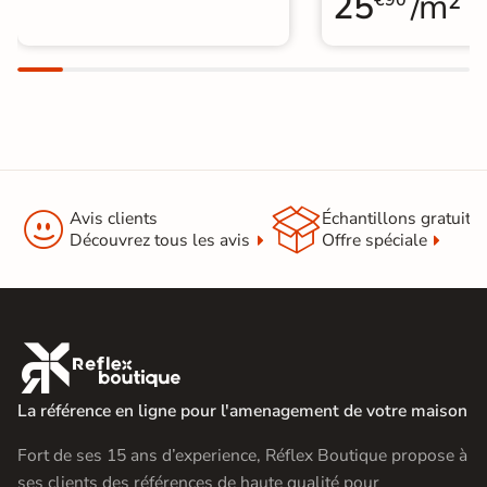
25
/m²
€90


Avis clients
Échantillons gratuit
Découvrez tous les avis
Offre spéciale

La référence en ligne pour l'amenagement de votre maison
Fort de ses 15 ans d’experience, Réflex Boutique propose à
ses clients des références de haute qualité pour