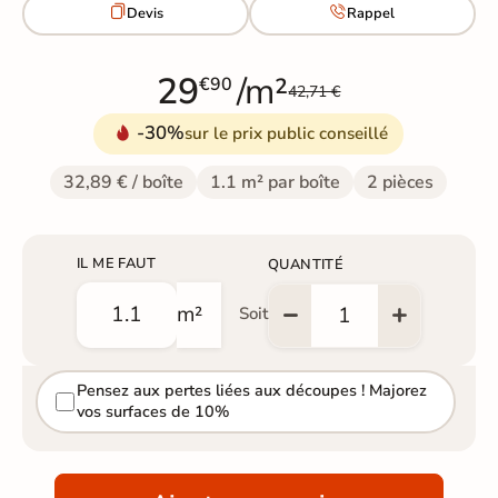


Devis
Rappel
29
/m²
€90
42,71 €
-30%
sur le prix public conseillé
32,89 € / boîte
1.1 m² par boîte
2 pièces
IL ME FAUT
QUANTITÉ
m²
Soit
Pensez aux pertes liées aux découpes ! Majorez
vos surfaces de 10%