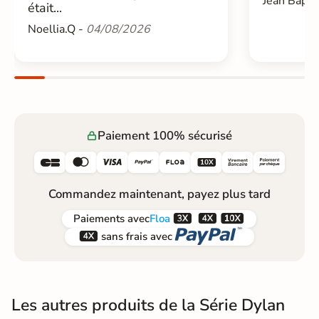
Jean Bapti
était...
Noellia.Q -
04/08/2026
Paiement 100% sécurisé






Commandez maintenant, payez plus tard



Paiements
avec
Floa


sans frais avec
Les autres produits de la Série Dylan