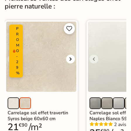
pierre naturelle :
Carrelage effet pierre intérieur
|
Carrelage grand format et XXL
|
Carrelage Beige
|
Carrelage intérieur / extérieur
Catégories
identique


P
|
Carrelage sol cuisine
|
R
Carrelage salon moderne
|
O
M
Carrelage Chambre
|
Carrelage WC
O
-
2
9
%
Carrelage sol effet travertin
Carrelage sol effet
Syros beige 60x60 cm
Naples Bianco 59,
21
/m²
2 avis
€90