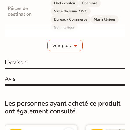
Hall / couloir
Chambre
Pièces de
Salle de bains / WC
destination
Bureau / Commerce
Mur intérieur
Sol intérieur
Fabrication
Grès cérame émaillé
Voir plus
Epaisseur
10 mm
Livraison
Résistance à
Gr4 - Très résistant
l'usure
Avis
Masse colorée
Non
Bords
rectifié
Les personnes ayant acheté ce produit
ont également consulté
Finition
Mate
Surface
Lisse