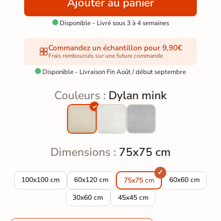
Ajouter au panier
Disponible - Livré sous 3 à 4 semaines

Commandez un échantillon pour 9,90€
Frais remboursés sur une future commande
Disponible - Livraison Fin Août / début septembre

Couleurs :
Dylan mink
Dimensions :
75x75 cm
Carrelage sol effet pierre Dylan mink 100x100 cm
Carrelage sol effet pierre Dylan mink 60x120
Carrelage sol ef
100x100 cm
60x120 cm
60x60 cm
75x75 cm
Carrelage sol effet pierre Dylan mink 30x60 c
Carrelage sol effet pierre Dyla
30x60 cm
45x45 cm