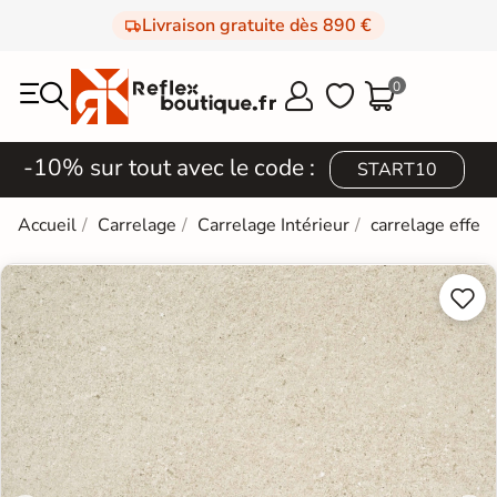
Livraison gratuite dès 890 €
0



-10% sur tout avec le code :
START10
Accueil
Carrelage
Carrelage Intérieur
carrelage effet 

