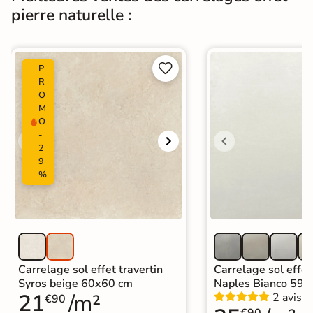
pierre naturelle :
Origine
Espagne
Carrelage effet pierre intérieur
|


P
Carrelage grand format et XXL
|
R
Carrelage 60x120
|
Carrelage Beige
O
|
M
Catégories
Carrelage intérieur / extérieur
O
identique
-
|
Carrelage sol cuisine
|
2
Carrelage salon moderne
|
9
Carrelage Chambre
|
Carrelage WC
%
Carrelage sol effet travertin
Carrelage sol effet
Syros beige 60x60 cm
Naples Bianco 59,
21
/m²
2 avis
€90