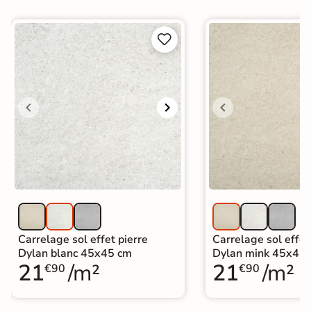


Carrelage sol effet pierre
Carrelage sol effet
Dylan blanc 45x45 cm
Dylan mink 45x45
21
/m²
21
/m²
€90
€90