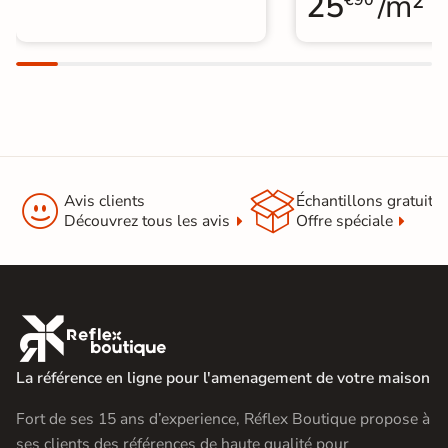
25
/m²
€90


Avis clients
Échantillons gratuit
Découvrez tous les avis
Offre spéciale

La référence en ligne pour l'amenagement de votre maison
Fort de ses 15 ans d’experience, Réflex Boutique propose à
ses clients des références de haute qualité pour