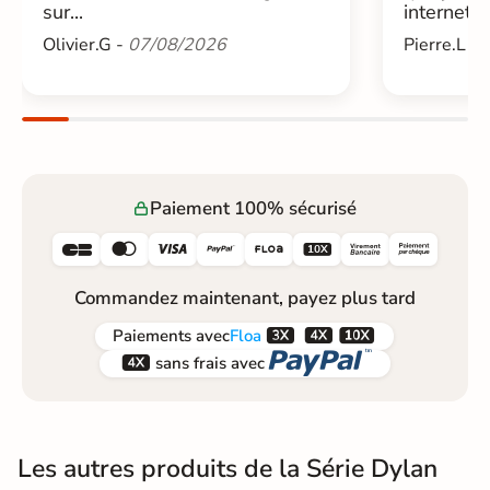
sur...
internet....
Olivier.G -
07/08/2026
Pierre.L -
Paiement 100% sécurisé






Commandez maintenant, payez plus tard



Paiements
avec
Floa


sans frais avec
Les autres produits de la Série Dylan