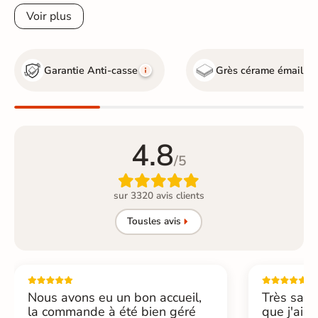
Voir plus
Garantie Anti-casse
Grès cérame émaillé
4.8
/5

sur 3320 avis clients
Tous
les avis
Nous avons eu un bon accueil,
Très sati
la commande à été bien géré
que j'ai 