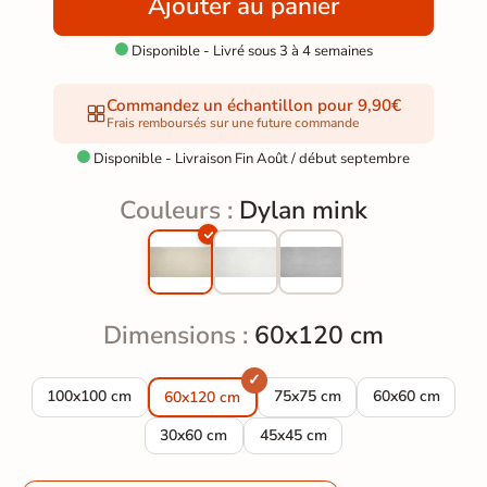
Ajouter au panier
Disponible - Livré sous 3 à 4 semaines

Commandez un échantillon pour 9,90€
Frais remboursés sur une future commande
Disponible - Livraison Fin Août / début septembre

Couleurs :
Dylan mink
Dimensions :
60x120 cm
Carrelage sol effet pierre Dylan mink 100x100 cm
Carrelage sol effet pierre Dy
Carrelage sol ef
100x100 cm
75x75 cm
60x60 cm
60x120 cm
Carrelage sol effet pierre Dylan mink 30x60 c
Carrelage sol effet pierre Dyla
30x60 cm
45x45 cm