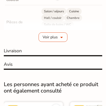
Salon / séjours
Cuisine
Hall / couloir
Chambre
Pièces de
Salle de bains / WC
destination
Bureau / Commerce
Mur intérieur
Voir plus
Sol intérieur
Fabrication
Grès cérame émaillé
Livraison
Epaisseur
9 mm
Avis
Résistance à
Gr4 - Très résistant
l'usure
Les personnes ayant acheté ce produit
Masse colorée
Non
ont également consulté
Bords
rectifié