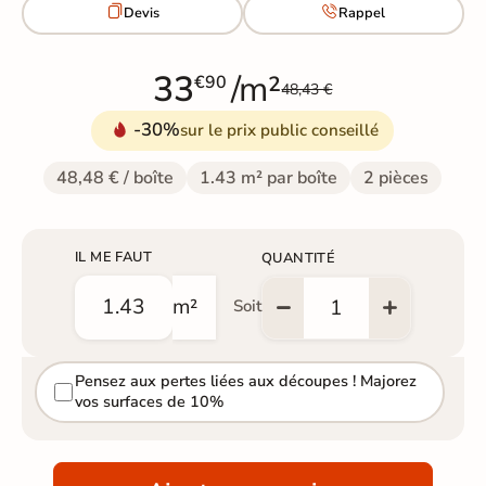


Devis
Rappel
33
/m²
€90
48,43 €
-30%
sur le prix public conseillé
48,48 € / boîte
1.43 m² par boîte
2 pièces
IL ME FAUT
QUANTITÉ
m²
Soit
Pensez aux pertes liées aux découpes ! Majorez
vos surfaces de 10%