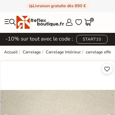
Livraison gratuite dès 890 €
0



-10% sur tout avec le code :
START10
Accueil
Carrelage
Carrelage Intérieur
carrelage effet 

