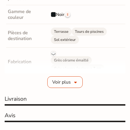
Gamme de
Noir
couleur
Terrasse
Tours de piscines
Pièces de
destination
Sol extérieur
Grès cérame émaillé
Fabrication
Grès cérame épaisseur 2 cm
Voir plus
Epaisseur
20 mm
Coefficient
Livraison
R11 - Très antidérapant
antidérapant
Résistance à
Avis
GR5 - Ultra-résistant
l'usure