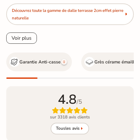
Découvrez toute la gamme de dalle terrasse 2cm effet pierre
naturelle
Voir plus
Garantie Anti-casse
Grès cérame émaillé
G
4.8
/5

sur 3318 avis clients
Tous
les avis