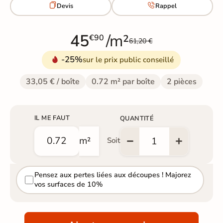


Devis
Rappel
45
/m²
€90
61,20 €
-25%
sur le prix public conseillé
33,05 € / boîte
0.72 m² par boîte
2 pièces
IL ME FAUT
QUANTITÉ
m²
Soit
Pensez aux pertes liées aux découpes ! Majorez
vos surfaces de 10%