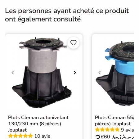
Masse colorée
Oui
Les personnes ayant acheté ce produit
ont également consulté
Bords
rectifié
Finition
Mate


Surface
Antidérapante
Résistant au Gel
Oui
Conditionnement
Boite
Choix
1er Choix
A coller sur chape
A poser sur plot
A poser directement sur sable, gravier
Pose
Plots Cleman autonivelant
Plots Cleman 55/
ou herbe
130/230 mm (8 pièces)
pièces) Jouplast
A coller sur ancien carrelage
Jouplast
9 avis
3
/pièce
10 avis
€60