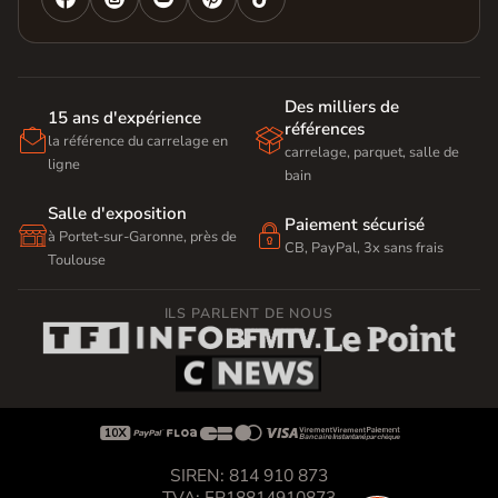
Des milliers de
15 ans d'expérience
références


la référence du carrelage en
carrelage, parquet, salle de
ligne
bain
Salle d'exposition
Paiement sécurisé


à Portet-sur-Garonne, près de
CB, PayPal, 3x sans frais
Toulouse
ILS PARLENT DE NOUS









SIREN: 814 910 873
TVA: FR18814910873