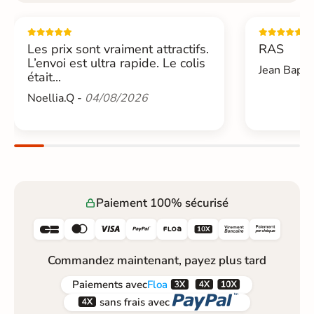
Les prix sont vraiment attractifs.
RAS
L’envoi est ultra rapide. Le colis
Jean Bapti
était...
Noellia.Q -
04/08/2026
Paiement 100% sécurisé






Commandez maintenant, payez plus tard



Paiements
avec
Floa


sans frais avec