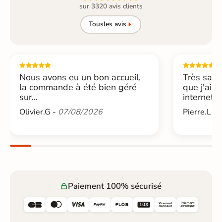
sur 3320 avis clients
Tous
les avis
Nous avons eu un bon accueil,
Très sati
la commande à été bien géré
que j'ai 
sur...
internet....
Olivier.G -
07/08/2026
Pierre.L -
Paiement 100% sécurisé





