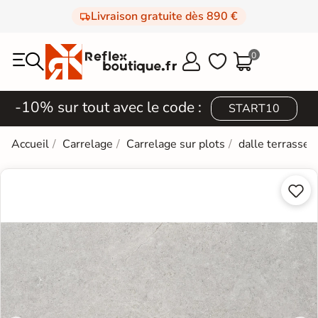
Livraison gratuite dès 890 €
0



-10% sur tout avec le code :
START10
Accueil
Carrelage
Carrelage sur plots
dalle terrasse 2

