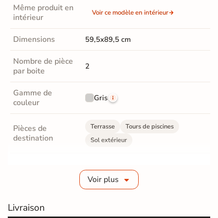
Même produit en
Voir ce modèle en intérieur
intérieur
Dimensions
59,5x89,5 cm
Nombre de pièce
2
par boite
Gamme de
Gris
couleur
Terrasse
Tours de piscines
Pièces de
destination
Sol extérieur
Fabrication
Grès cérame épaisseur 2 cm
Voir plus
Epaisseur
20 mm
Livraison
Coefficient
R11 - Très antidérapant
antidérapant