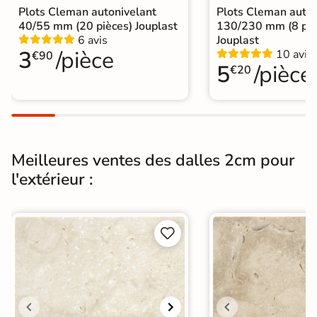
A poser directement sur sable, gravier
Plots Cleman autonivelant
Plots Cleman auton
Pose
ou herbe
40/55 mm (20 pièces) Jouplast
130/230 mm (8 piè
6 avis
Jouplast
A coller sur ancien carrelage
3
/pièce
10 avis
€90
5
/pièce
€20
Normes
Certification CE
Origine
Espagne
Pose collée
Pose sur plots
Type de pose
Meilleures ventes des dalles 2cm pour
Pose sur plots
l'extérieur :
5 plots par dalle préconisé par le
Utilisation
fabricant pour une résistance accrue.


Carrelage Gris
|
Carrelage sur plot effet pierre
|
Catégories
Dalle travertin
|
Carrelage intérieur / extérieur
identique