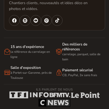
Chantiers clients, nouveautés et idées déco en
photos et vidéos.




Des milliers de
15 ans d'expérience
références


la référence du carrelage en
carrelage, parquet, salle de
ligne
bain
Salle d'exposition
Paiement sécurisé


à Portet-sur-Garonne, près de
CB, PayPal, 3x sans frais
Toulouse
ILS PARLENT DE NOUS