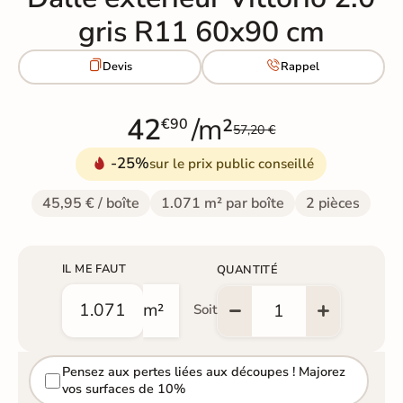
gris R11 60x90 cm


Devis
Rappel
42
/m²
€90
57,20 €
-25%
sur le prix public conseillé
45,95 € / boîte
1.071 m² par boîte
2 pièces
IL ME FAUT
QUANTITÉ
m²
Soit
Pensez aux pertes liées aux découpes ! Majorez
vos surfaces de 10%