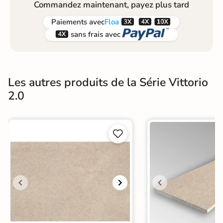
Commandez maintenant, payez plus tard



Paiements
avec
Floa


sans frais avec
Les autres produits de la Série Vittorio
2.0

