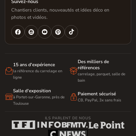
Suivez-nous
Chantiers clients, nouveautés et idées déco en
photos et vidéos.




Des milliers de
15 ans d'expérience
références


la référence du carrelage en
carrelage, parquet, salle de
ligne
bain
Salle d'exposition
Paiement sécurisé


à Portet-sur-Garonne, près de
CB, PayPal, 3x sans frais
Toulouse
ILS PARLENT DE NOUS