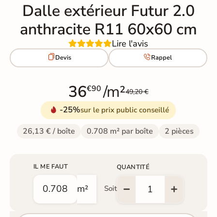
Dalle extérieur Futur 2.0
anthracite R11 60x60 cm
Lire l'avis


Devis
Rappel
36
/m²
€90
49,20 €
-25%
sur le prix public conseillé
26,13 € / boîte
0.708 m² par boîte
2 pièces
IL ME FAUT
QUANTITÉ
m²
Soit