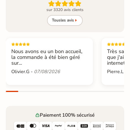

sur 3320 avis clients
Tous
les avis
Nous avons eu un bon accueil,
Très sati
la commande à été bien géré
que j'ai 
sur...
internet....
Olivier.G -
07/08/2026
Pierre.L -
Paiement 100% sécurisé





