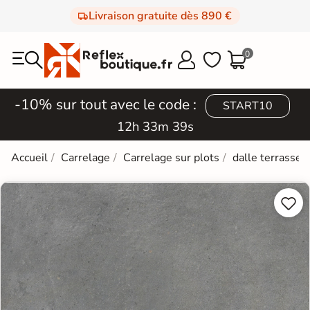
Livraison gratuite dès 890 €
0



-10% sur tout avec le code :
START10
12h 33m 38s
Accueil
Carrelage
Carrelage sur plots
dalle terrasse

