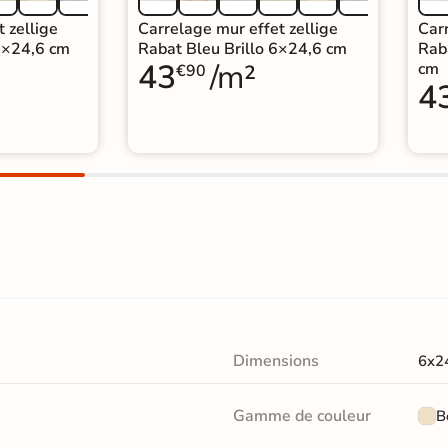
 zellige
Carrelage mur effet zellige
Carr
6×24,6 cm
Rabat Bleu Brillo 6×24,6 cm
Rab
43
/m²
cm
€90
4
Dimensions
6x2
Gamme de couleur
B