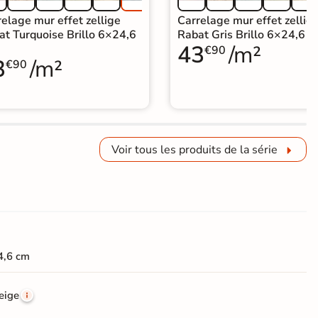
elage mur effet zellige
Carrelage mur effet zellig
at Turquoise Brillo 6×24,6
Rabat Gris Brillo 6×24,6 c
43
/m²
€90
3
/m²
€90
Voir tous les produits de la série
4,6 cm
eige