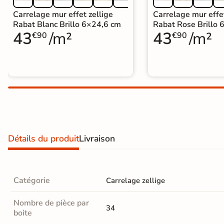
Carrelage extra fin
Carrelage mur effet zellige
Carrelage mur effet
Rabat Blanc Brillo 6×24,6 cm
Rabat Rose Brillo 
Voir tous les
43
/m²
43
/m²
€90
€90
formats
PAR FINITION
Carrelage poli /
semi-poli
Carrelage brillant
Détails du produit
Livraison
Échantillons gratuits
BESOIN D'AIDE ?
Catégorie
Carrelage zellige
Besoin d'
aide
Nombre de pièce par
et de
conseil ?
34
boite