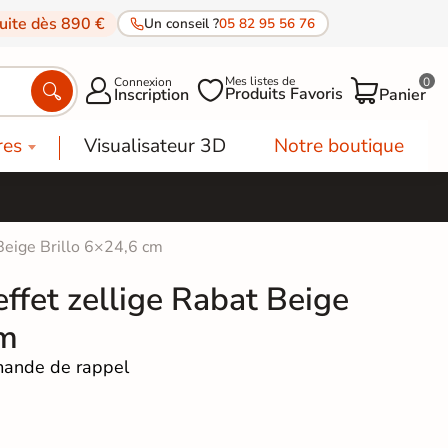
tuite dès 890 €
Un conseil ?
05 82 95 56 76
Mes listes de
Connexion
0




Produits Favoris
Inscription
Panier
res
Visualisateur 3D
Notre boutique
 Beige Brillo 6×24,6 cm
ffet zellige Rabat Beige
cm
ande de rappel