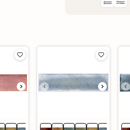



