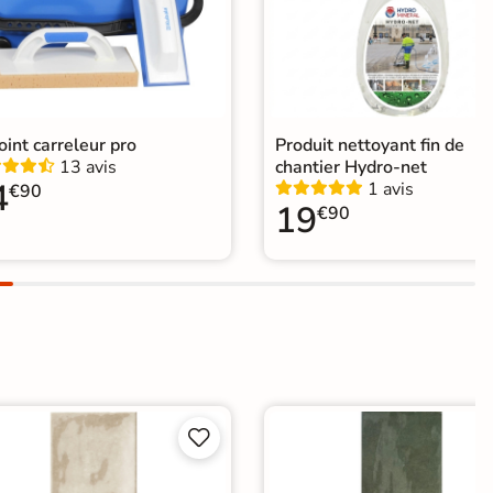
joint carreleur pro
Produit nettoyant fin de
13 avis
chantier Hydro-net
4
1 avis
€90
19
€90

