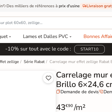
in
Des milliers de références à
prix d'usine
Livraison gra
quet
Lames et Dalles PVC
Bonnes Affai
-10% sur tout avec le code :
START10
ffet zellige
Série Rabat
Carrelage mur effet zellige Rabat
Carrelage mur e


Brillo 6×24,6 
Demande de devis
Dem


43
/m²
€90