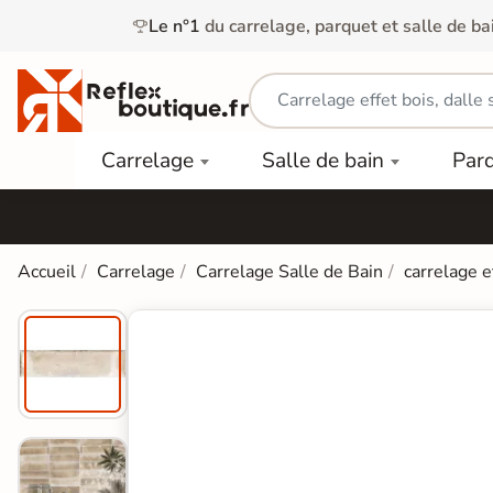
Le n°1
du carrelage, parquet et salle de ba
Carrelage
Mobilier
Parquet
Carrelage
Salle de bain
Par
Intérieur
et
Stratifié
squ'à
50%
Vasque
Carrelage
Parquet
PAR
Extérieur
Contrecollé
TYPE
Douche
relages
Accueil
Carrelage
Carrelage Salle de Bain
carrelage e
Dalle
Lames
aïences
Terrasse
Baignoires
PAR
PVC
Sur Plot
et Balnéos
squ'à
COULEUR
40%
Carrelage
Dalles
WC
Salle de
Stratifié
PVC
Bain
Bois
Carrelage
quets
Lames
Colle &
Salle de
ols
clair
Finition
Bain
tifiés