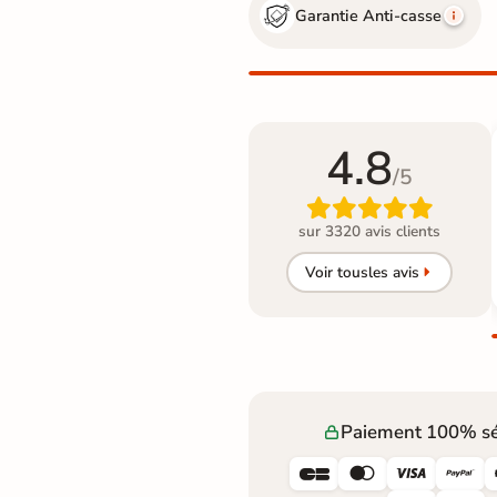
Garantie Anti-casse
4.8
/5

sur 3320 avis clients
Voir tous
les avis
Paiement 100% sé



