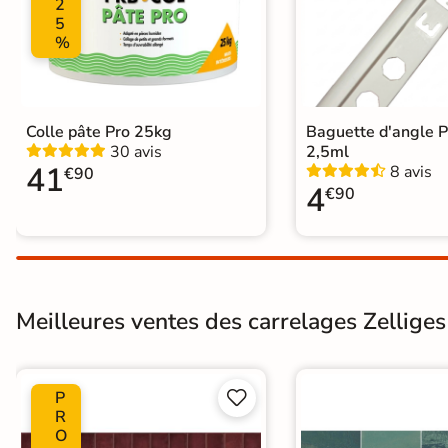
2
5
%
Colle pâte Pro 25kg
Baguette d'angle 
30 avis
2,5ml
41
8 avis
€90
4
€90
Meilleures ventes des carrelages Zelliges 
P


R
O