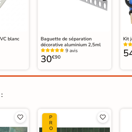
PVC blanc
Baguette de séparation
Kit 
décorative aluminium 2,5ml
5
9 avis
30
€90
:
P




R
O