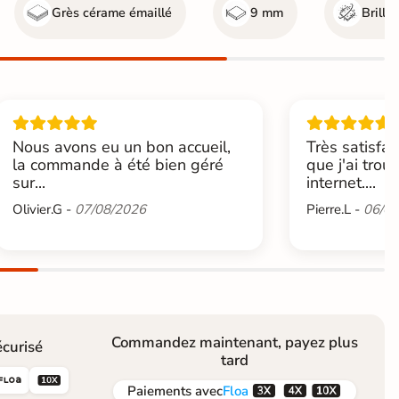
Grès cérame émaillé
9 mm
Brillan
Nous avons eu un bon accueil,
Très satisfai
la commande à été bien géré
que j'ai trou
sur...
internet....
Olivier.G -
07/08/2026
Pierre.L -
06/08
Commandez maintenant, payez plus
curisé
tard





Paiements
avec
Floa