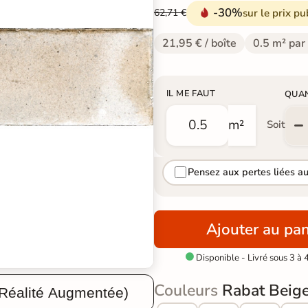
-30%
sur le prix pu
62,71 €
21,95 € / boîte
0.5 m² par
IL ME FAUT
QUA
m²
Soit
Pensez aux pertes liées a
Ajouter au pan
Disponible - Livré sous 3 à 

Couleurs
Rabat Beige
 Réalité Augmentée)