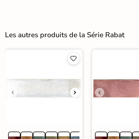
Terre
cuite &
tomette
Les autres produits de la Série Rabat
Parement
mural


intérieur
PAR FORME &
DIMENSION
Carrelage
hexagonal
Carrelage très
grand format