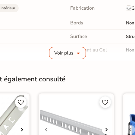
Fabrication
G
intérieur
Bords
Non-
Surface
Stru
Résistant au Gel
Non
Voir plus
Pièce humides
Oui
Choix
1er 
nt également consulté
Support
Anc




Origine
Esp
ge sol cuisine
|