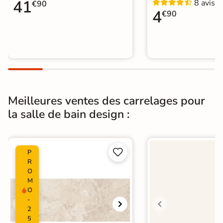
41
8 avis
Carrelage WC
€90
4
€90
Meilleures ventes des carrelages pour
la salle de bain design :


P
R
O
M
O
-
2
5