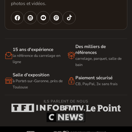
photos et vidéos.




Des milliers de
15 ans d'expérience
références


la référence du carrelage en
carrelage, parquet, salle de
ligne
bain
Salle d'exposition
Paiement sécurisé


à Portet-sur-Garonne, près de
CB, PayPal, 3x sans frais
Toulouse
ILS PARLENT DE NOUS