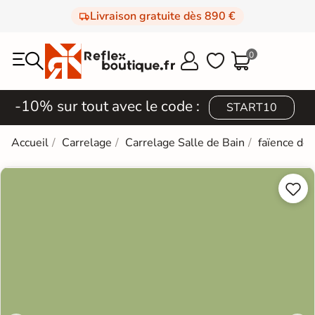
Livraison gratuite dès 890 €
0



-10% sur tout avec le code :
START10
Accueil
Carrelage
Carrelage Salle de Bain
faïence de

