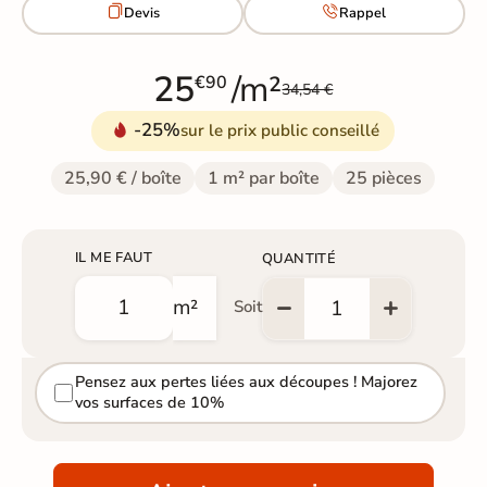


Devis
Rappel
25
/m²
€90
34,54 €
-25%
sur le prix public conseillé
25,90 € / boîte
1 m² par boîte
25 pièces
IL ME FAUT
QUANTITÉ
m²
Soit
Pensez aux pertes liées aux découpes ! Majorez
vos surfaces de 10%