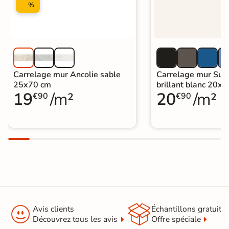
%
Carrelage mur Ancolie sable
Carrelage mur Sun
25x70 cm
brillant blanc 20x
19
/m²
20
/m²
€90
€90


Avis clients
Échantillons gratuit
Découvrez tous les avis
Offre spéciale