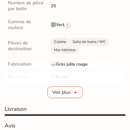
Nombre de pièce
25
par boite
Gamme de
Vert
couleur
Cuisine
Salle de bains / WC
Pièces de
destination
Mur intérieur
Fabrication
Grès pâte rouge
Epaisseur
8 mm
Bords
Non-rectifié
Voir plus
Finition
Brillant
Livraison
Surface
Lisse
Avis
Résistant au Gel
Non