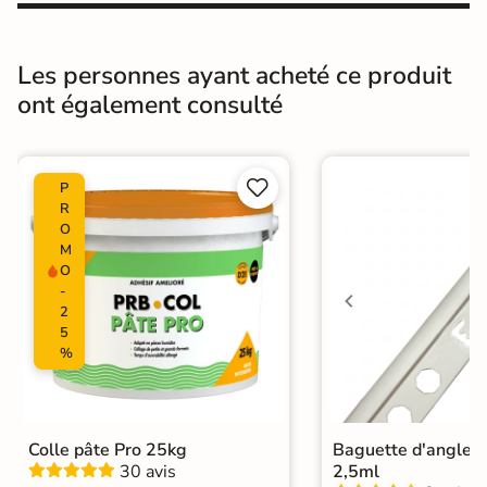
Pièce humides
Oui
Les personnes ayant acheté ce produit
Conditionnement
Boite
ont également consulté
Choix
1er Choix


P
Pose
Coller
R
O
Ancien carrelage
M
Support
O
Placo, tout type de support mural
-
2
Normes
Certification CE
5
%
Origine
Espagne
Faïence design
|
Carrelage Vert
|
Colle pâte Pro 25kg
Baguette d'angle 
Carrelage 20x20 cm
|
Catégories
30 avis
2,5ml
Carrelage sol cuisine
|