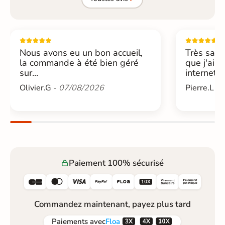
Nous avons eu un bon accueil,
Très sati
la commande à été bien géré
que j'ai 
sur...
internet....
Olivier.G -
07/08/2026
Pierre.L -
Paiement 100% sécurisé






Commandez maintenant, payez plus tard



Paiements
avec
Floa