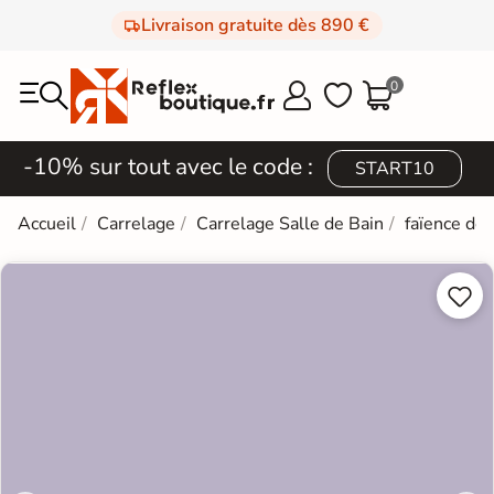
Livraison gratuite dès 890 €
0



-10% sur tout avec le code :
START10
Accueil
Carrelage
Carrelage Salle de Bain
faïence de

