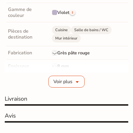
Gamme de
Violet
couleur
Cuisine
Salle de bains / WC
Pièces de
destination
Mur intérieur
Fabrication
Grès pâte rouge
Epaisseur
8 mm
Bords
Non-rectifié
Voir plus
Finition
Mate
Livraison
Surface
Lisse
Avis
Résistant au Gel
Non
Pièce humides
Oui