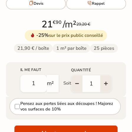


Devis
Rappel
21
/m²
€90
29,20 €
-25%
sur le prix public conseillé
21,90 € / boîte
1 m² par boîte
25 pièces
IL ME FAUT
QUANTITÉ
m²
Soit
Pensez aux pertes liées aux découpes ! Majorez
vos surfaces de 10%