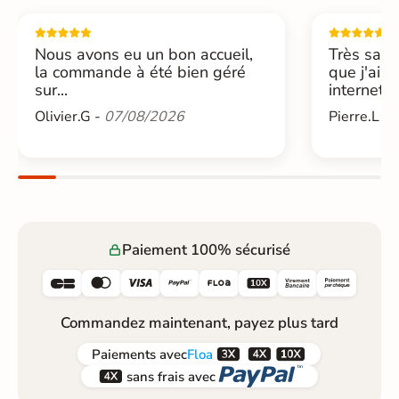
Nous avons eu un bon accueil,
Très sati
la commande à été bien géré
que j'ai 
sur...
internet....
Olivier.G -
07/08/2026
Pierre.L -
Paiement 100% sécurisé






Commandez maintenant, payez plus tard



Paiements
avec
Floa


sans frais avec