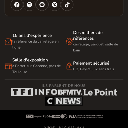




Des milliers de
15 ans d'expérience
références


la référence du carrelage en
carrelage, parquet, salle de
ligne
bain
Salle d'exposition
Paiement sécurisé


à Portet-sur-Garonne, près de
CB, PayPal, 3x sans frais
Toulouse
ILS PARLENT DE NOUS









SIREN: 814 910 873