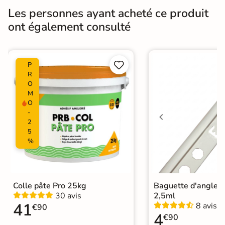
Les personnes ayant acheté ce produit
Conditionnement
Boite
ont également consulté
Choix
1er Choix


P
Pose
Coller
R
O
Ancien carrelage
M
Support
O
Placo, tout type de support mural
-
2
Normes
Certification CE
5
%
Origine
Espagne
Faïence design
|
Colle pâte Pro 25kg
Baguette d'angle 
Carrelage 20x20 cm
|
Catégories
30 avis
2,5ml
Carrelage sol cuisine
|
41
8 avis
Carrelage WC
€90
4
€90