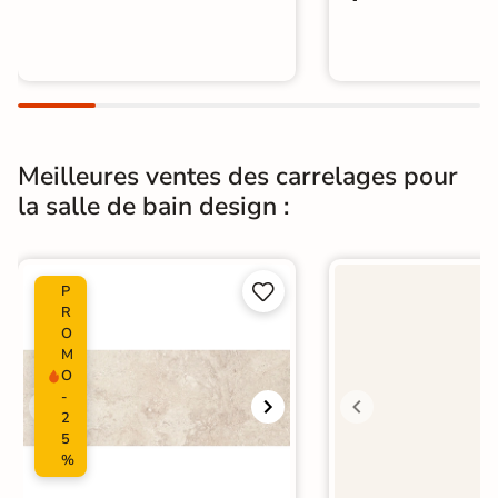
Meilleures ventes des carrelages pour
la salle de bain design :


P
R
O
M
O
-
2
5
%