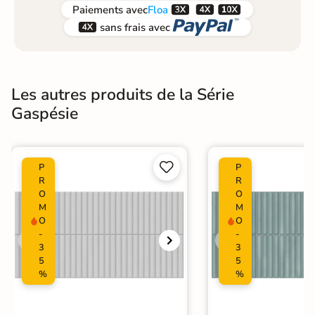



Paiements
avec
Floa


sans frais avec
Les autres produits de la Série
Gaspésie


P
P
R
R
O
O
M
M
O
O
-
-
3
3
5
5
%
%