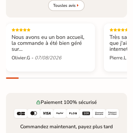
Tous
les avis
Nous avons eu un bon accueil,
Très sati
la commande à été bien géré
que j'ai 
sur...
internet....
Olivier.G -
07/08/2026
Pierre.L -
Paiement 100% sécurisé






Commandez maintenant, payez plus tard