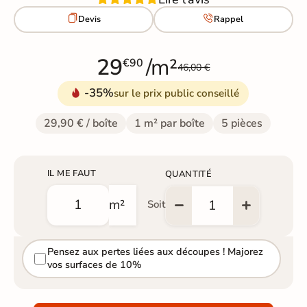


Devis
Rappel
29
/m²
€90
46,00 €
-35%
sur le prix public conseillé
29,90 € / boîte
1 m² par boîte
5 pièces
IL ME FAUT
QUANTITÉ
m²
Soit
Pensez aux pertes liées aux découpes ! Majorez
vos surfaces de 10%