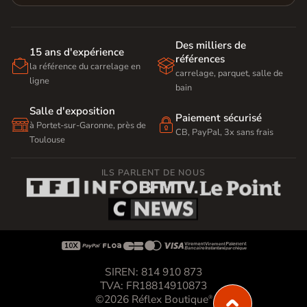
Des milliers de
15 ans d'expérience
références


la référence du carrelage en
carrelage, parquet, salle de
ligne
bain
Salle d'exposition
Paiement sécurisé


à Portet-sur-Garonne, près de
CB, PayPal, 3x sans frais
Toulouse
ILS PARLENT DE NOUS









SIREN: 814 910 873
TVA: FR18814910873
©2026 Réflex Boutique
®