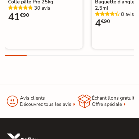
Colle pâte Pro 25kg
Baguette d'angle 
|
Carrelage sol cuisine
|
30 avis
2,5ml
Carrelage WC
41
8 avis
€90
4
€90


Avis clients
Échantillons gratuit
Découvrez tous les avis
Offre spéciale