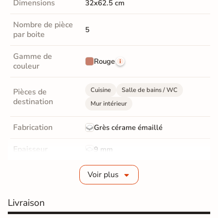
Dimensions
32x62.5 cm
Nombre de pièce
5
par boite
Gamme de
Rouge
couleur
Cuisine
Salle de bains / WC
Pièces de
destination
Mur intérieur
Fabrication
Grès cérame émaillé
Epaisseur
9 mm
Bords
Non-rectifié
Voir plus
Finition
Satinée
Livraison
Surface
Structurée