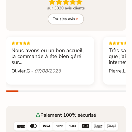

sur 3320 avis clients
Tous
les avis
Nous avons eu un bon accueil,
Très sati
la commande à été bien géré
que j'ai 
sur...
internet....
Olivier.G -
07/08/2026
Pierre.L -
Paiement 100% sécurisé





