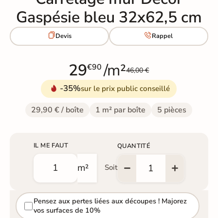
Gaspésie bleu 32x62,5 cm


Devis
Rappel
29
/m²
€90
46,00 €
-35%
sur le prix public conseillé
29,90 € / boîte
1 m² par boîte
5 pièces
IL ME FAUT
QUANTITÉ
m²
Soit
Pensez aux pertes liées aux découpes ! Majorez
vos surfaces de 10%