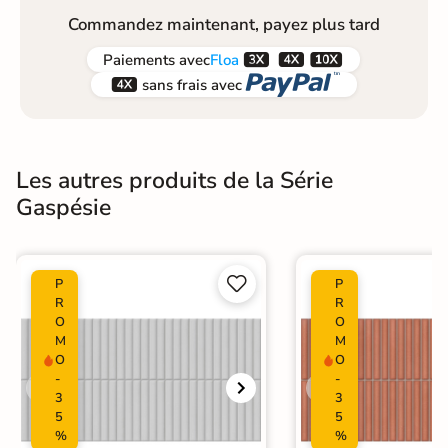
Commandez maintenant, payez plus tard



Paiements
avec
Floa


sans frais avec
Les autres produits de la Série
Gaspésie


P
P
R
R
O
O
M
M
O
O
-
-
3
3
5
5
%
%