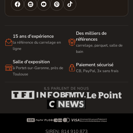




Des milliers de
15 ans d'expérience
références


la référence du carrelage en
carrelage, parquet, salle de
ligne
bain
Salle d'exposition
Paiement sécurisé


à Portet-sur-Garonne, près de
CB, PayPal, 3x sans frais
Toulouse
ILS PARLENT DE NOUS









SIREN: 814 910 873