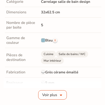
Catégorie
Carrelage salle de bain design
Dimensions
32x62.5 cm
Nombre de pièce
5
par boite
Gamme de
Bleu
couleur
Cuisine
Salle de bains / WC
Pièces de
destination
Mur intérieur
Fabrication
Grès cérame émaillé
Epaisseur
9 mm
Bords
Non-rectifié
Voir plus
Finition
Satinée