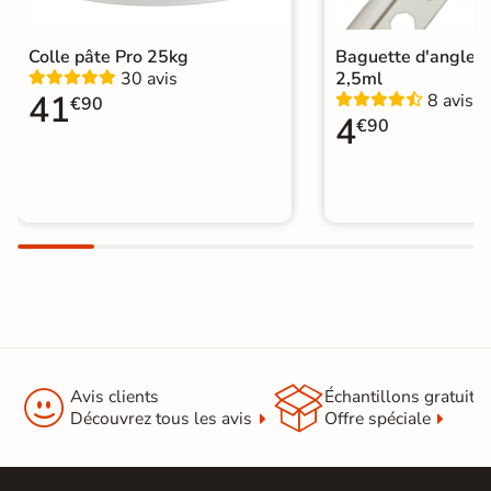
Carrelage 30x60 cm
|
Catégories
Carrelage sol cuisine
|
Colle pâte Pro 25kg
Baguette d'angle 
Carrelage WC
30 avis
2,5ml
41
8 avis
€90
4
€90


Avis clients
Échantillons gratuit
Découvrez tous les avis
Offre spéciale