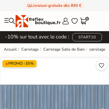
Livraison gratuite dès 890 €
0



-10% sur tout avec le code :
START10
Accueil
Carrelage
Carrelage Salle de Bain
carrelage e
PROMO -35%

