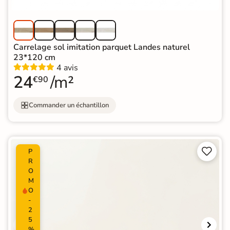
Carrelage sol imitation parquet Landes naturel
23*120 cm
4 avis
24
/m²
€90
Commander un échantillon


P
R
O
M
O
-
2
5
%