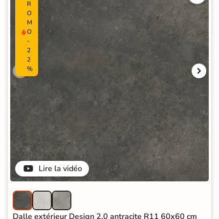
R
O
M
O
-
2
2
%
Lire la vidéo
Dalle extérieur Design 2.0 antracite R11 60x60 cm