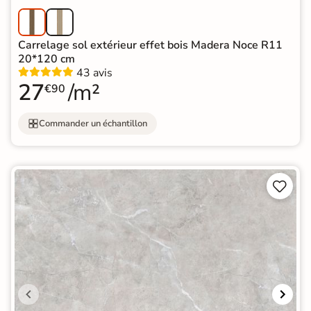
Carrelage sol extérieur effet bois Madera Noce R11
20*120 cm
43 avis
27
/m²
€90
Commander un échantillon

