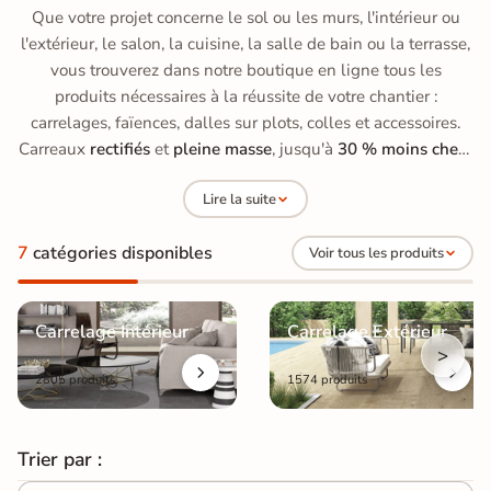
Que votre projet concerne le sol ou les murs, l'intérieur ou
l'extérieur, le salon, la cuisine, la salle de bain ou la terrasse,
vous trouverez dans notre boutique en ligne tous les
produits nécessaires à la réussite de votre chantier :
carrelages, faïences, dalles sur plots, colles et accessoires.
Carreaux
rectifiés
et
pleine masse
, jusqu'à
30 % moins chers
qu'en grande surface de bricolage, avec des prix allant de
15
Lire la suite
à 70 €/m²
.
7
catégories disponibles
Voir tous les produits
Carrelage Intérieur
Carrelage Extérieur
>
2805 produits
1574 produits
Trier par :