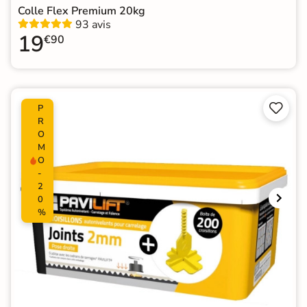
Colle Flex Premium 20kg
93 avis
19
€90


P
R
O
M
O
-
2
0
%