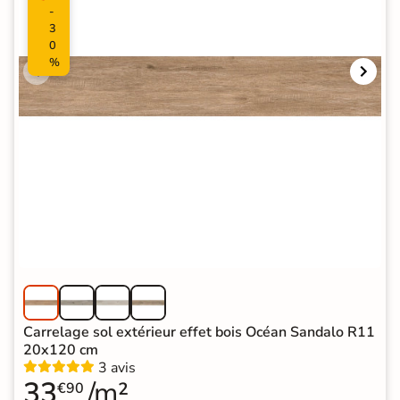
-
3
0
%
Carrelage sol extérieur effet bois Océan Sandalo R11
20x120 cm
3 avis
33
/m²
€90