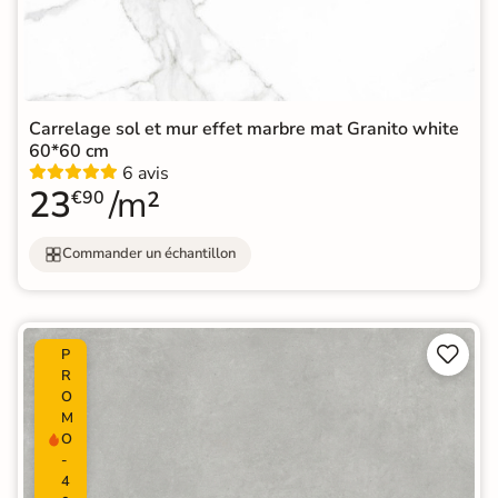
Carrelage sol et mur effet marbre mat Granito white
60*60 cm
6 avis
23
/m²
€90
Commander un échantillon


P
R
O
M
O
-
4