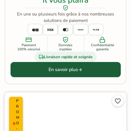
il vous plaira
En une ou plusieurs fois grâce à nos nombreuses
solutions de paiement
Paiement
Données
Confidentialité
100% sécurisé
cryptées
garantie
Livraison rapide et soignée
En savoir plus


P
R
O
M
O
-