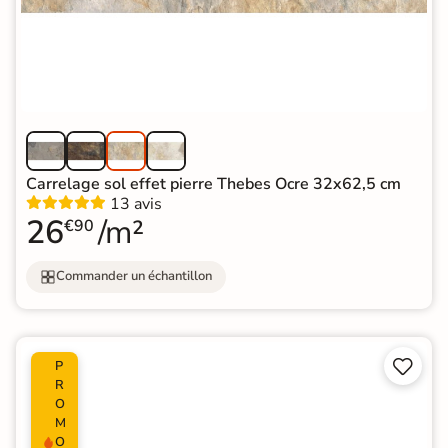
Carrelage sol effet pierre Thebes Ocre 32x62,5 cm
13 avis
26
/m²
€90
Commander un échantillon


P
R
O
M
O