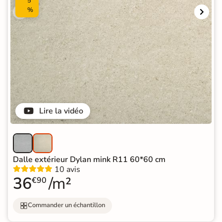
5
%
Lire la vidéo
Dalle extérieur Dylan mink R11 60*60 cm
10 avis
36
/m²
€90
Commander un échantillon