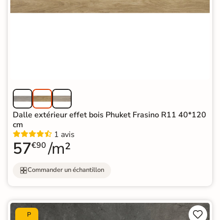
Dalle extérieur effet bois Phuket Frasino R11 40*120
cm
1 avis
57
/m²
€90
Commander un échantillon


P