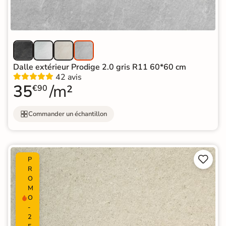
Dalle extérieur Prodige 2.0 gris R11 60*60 cm
42 avis
35
/m²
€90
Commander un échantillon


P
R
O
M
O
-
2