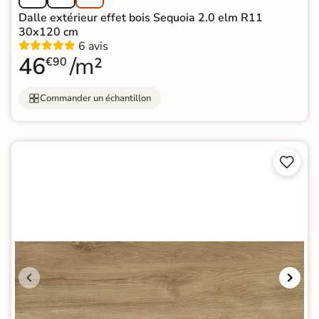
Dalle extérieur effet bois Sequoia 2.0 elm R11
30x120 cm
6 avis
46
/m²
€90
Commander un échantillon

