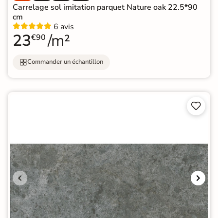
Carrelage sol imitation parquet Nature oak 22.5*90
cm
6 avis
23
/m²
€90
Commander un échantillon

