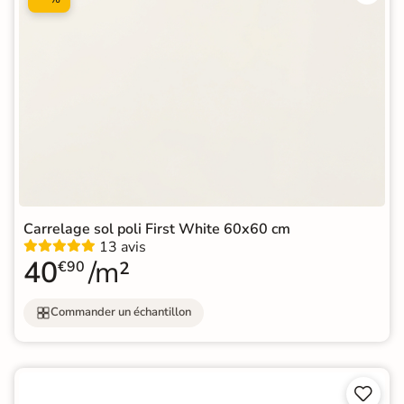
Carrelage sol poli First White 60x60 cm
13 avis
40
/m²
€90
Commander un échantillon

