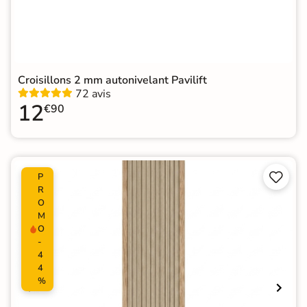
Croisillons 2 mm autonivelant Pavilift
72 avis
12
€90


P
R
O
M
O
-
4
4
%