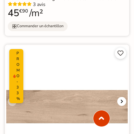
3 avis
45
/m²
€90
Commander un échantillon


P
R
O
M
O
-
3
3
%