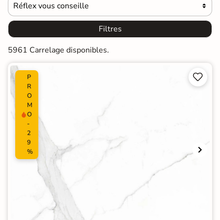
Réflex vous conseille

Filtres
5961 Carrelage disponibles.


P
R
O
M
O
-
2
9
%