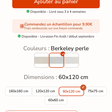
Ajouter au panier
Disponible - Livré sous 3 à 4 semaines

Commandez un échantillon pour 9,90€
Frais remboursés sur une future commande
Disponible - Livraison Fin Août / début septembre

Couleurs :
Berkeley perle
Dimensions :
60x120 cm
Carrelage sol moderne Berkeley perle 160x160 cm
Carrelage sol moderne Berkeley perle 120x120
Carrelage sol 
160x160 cm
120x120 cm
75x75 cm
60x120 cm
Carrelage sol moderne Berkeley perle 
60x60 cm