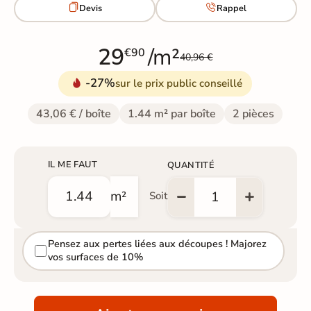


Devis
Rappel
29
/m²
€90
40,96 €
-27%
sur le prix public conseillé
43,06 € / boîte
1.44 m² par boîte
2 pièces
IL ME FAUT
QUANTITÉ
m²
Soit
Pensez aux pertes liées aux découpes ! Majorez
vos surfaces de 10%