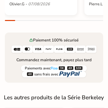
Olivier.G -
07/08/2026
Pierre.L -
Paiement 100% sécurisé






Commandez maintenant, payez plus tard



Paiements
avec
Floa


sans frais avec
Les autres produits de la Série Berkeley