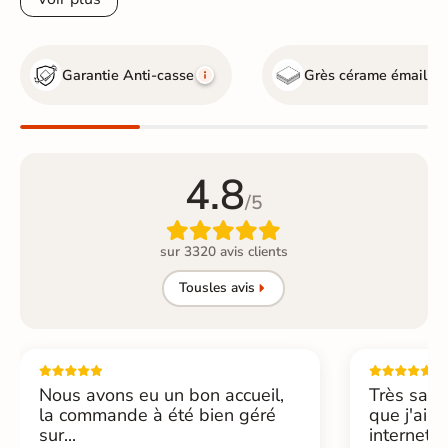
Garantie Anti-casse
Grès cérame émaillé
4.8
/5

sur 3320 avis clients
Tous
les avis
Nous avons eu un bon accueil,
Très sati
la commande à été bien géré
que j'ai 
sur...
internet....