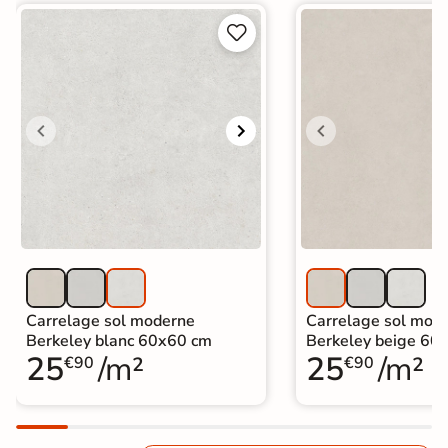


Carrelage sol moderne
Carrelage sol mod
Berkeley blanc 60x60 cm
Berkeley beige 60
25
/m²
25
/m²
€90
€90