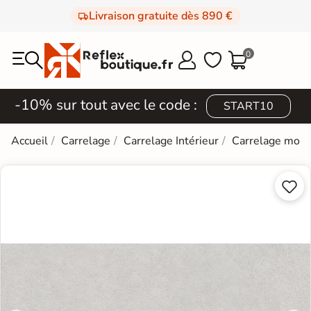
Livraison gratuite dès 890 €
0



-10% sur tout avec le code :
START10
Accueil
Carrelage
Carrelage Intérieur
Carrelage mod

