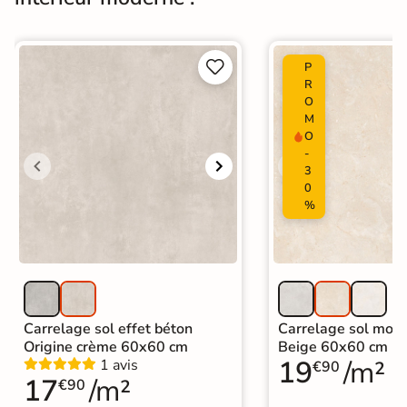
Carrelage design
|
Carrelage grand format et XXL
|
Carrelage 60x120
|
Carrelage Gris
|
Catégories
Carrelage sol cuisine
|


P
Carrelage salon moderne
|
R
Carrelage Chambre
|
Carrelage WC
O
M
O
-
3
0
%
Carrelage sol effet béton
Carrelage sol mode
Origine crème 60x60 cm
Beige 60x60 cm
19
/m²
1 avis
€90
17
/m²
€90