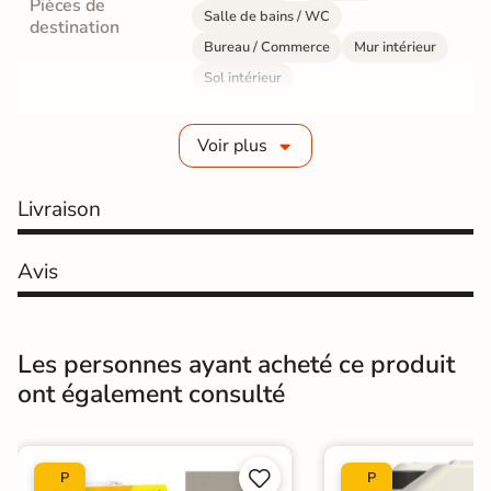
Pièces de
Salle de bains / WC
destination
Bureau / Commerce
Mur intérieur
Sol intérieur
Fabrication
Grès cérame émaillé
Voir plus
Epaisseur
8 mm
Livraison
Résistance à
GR5 - Ultra-résistant
l'usure
Avis
Masse colorée
Oui
Bords
rectifié
Les personnes ayant acheté ce produit
ont également consulté
Finition
Mate
Surface
Lisse


P
P