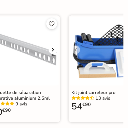
ui


Choix
ape
Ancien carrelage
agne
uette de séparation
Kit joint carreleur pro
orative aluminium 2,5ml
13 avis
54
9 avis
€90
0
€90