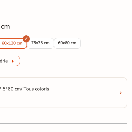
 cm
 beige 160x160 cm
moderne Berkeley beige 120x120 cm
Carrelage sol moderne Berkeley beige 75x75 cm
Carrelage sol moderne Berkeley beige
75x75 cm
60x60 cm
60x120 cm
érie
7,5*60 cm/ Tous coloris