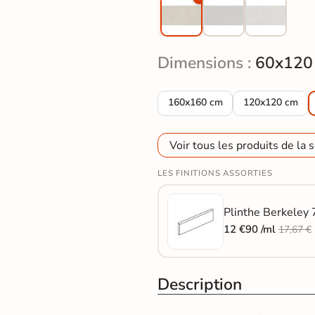
Dimensions :
60x120
Carrelage sol moderne Berkeley
Carrelage sol 
160x160 cm
120x120 cm
Voir tous les produits de la s
LES FINITIONS ASSORTIES
Plinthe Berkeley 
12 €90 /ml
17,67 €
Description