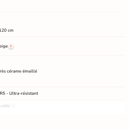
120 cm
eige
rès cérame émaillé
R5 - Ultra-résistant
ctifié
e