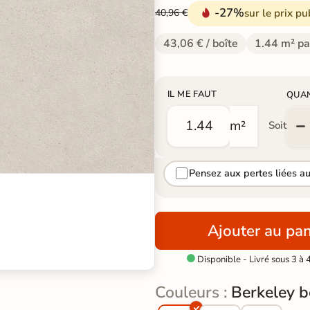
-27%
sur le prix pu
40,96 €
43,06 € / boîte
1.44 m² pa
IL ME FAUT
QUA
m²
Soit
Pensez aux pertes liées a
Ajouter au pan
Disponible - Livré sous 3 à 

Couleurs :
Berkeley b