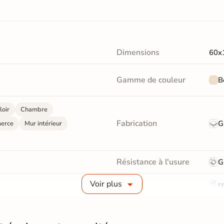
Dimensions
60x
Gamme de couleur
B
loir
Chambre
Fabrication
G
erce
Mur intérieur
Résistance à l'usure
G
Voir plus
Bords
re
Surface
Liss