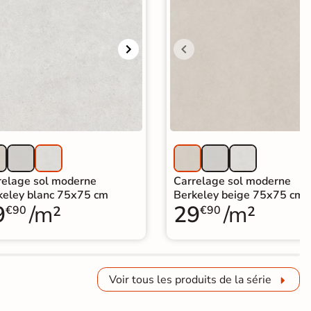
relage sol moderne
Carrelage sol moderne
keley blanc 75x75 cm
Berkeley beige 75x75 cm
9
/m²
29
/m²
€90
€90
Voir tous les produits de la série