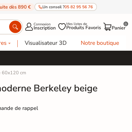
tuite dès 890 €
Un conseil ?
05 82 95 56 76
Mes listes de
Connexion
0




Produits Favoris
Inscription
Panier
res
Visualisateur 3D
Notre boutique
ge 60x120 cm
moderne Berkeley beige
ande de rappel