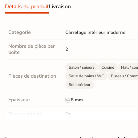
Nos spécialistes du
Détails du produit
Livraison
carrelage vous
conseillent
05 82 95 56 76
Appel non surtaxé
Catégorie
Carrelage intérieur moderne
Du lundi au vendredi
Nombre de pièce par
9h–12h30 / 13h30–18h
2
boite
Le samedi
10h–13h / 14h–18h
Par e-mail
Salon / séjours
Cuisine
Hall / cou
contact@reflex-groupe.fr
Pièces de destination
Salle de bains / WC
Bureau / Comm
Sol intérieur
Conseils
Projets
Aide
Service
personnalisés
sur-
au
fiable
mesure
calcul
Epaisseur
8 mm
Masse colorée
Oui
Finition
Mate