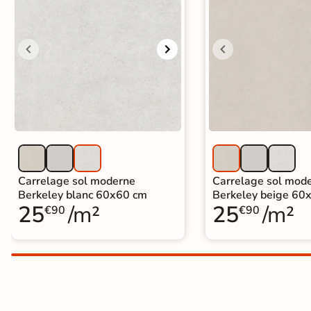
Carrelage extra fin
Voir tous les
formats
PAR FINITION
Carrelage poli /
semi-poli
Carrelage brillant
Carrelage sol moderne
Carrelage sol mod
Berkeley blanc 60x60 cm
Berkeley beige 60
25
/m²
25
/m²
Échantillons gratuits
€90
€90
BESOIN D'AIDE ?
Besoin d'
aide
et de
conseil ?