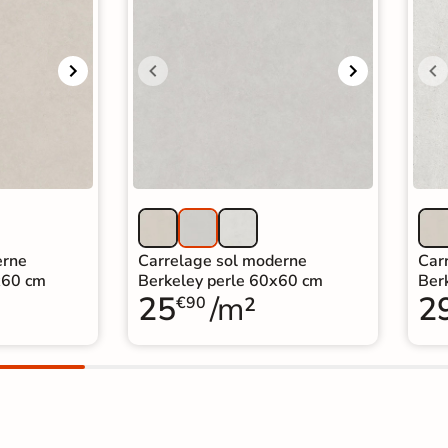
erne
Carrelage sol moderne
Car
x60 cm
Berkeley perle 60x60 cm
Ber
25
/m²
2
€90