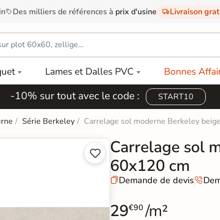
in
Des milliers de références à
prix d'usine
Livraison gra
quet
Lames et Dalles PVC
Bonnes Affai
-10% sur tout avec le code :
START10
erne
Série Berkeley
Carrelage sol moderne Berkeley bei
Carrelage sol 


60x120 cm
Demande de devis
Dem


29
/m²
€90