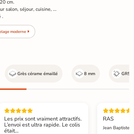
120 cm.
 salon, séjour, cuisine, ...
 .
relage moderne
Grès cérame émaillé
8 mm
GR5 - 
Les prix sont vraiment attractifs.
RAS
L’envoi est ultra rapide. Le colis
Jean Baptiste.L
était...