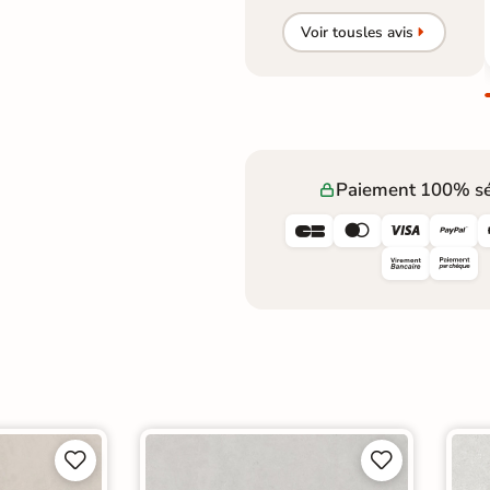
Voir tous
les avis
Paiement 100% sé







