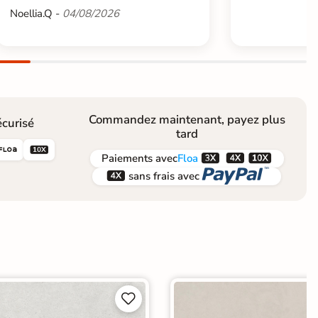
Noellia.Q -
04/08/2026
Commandez maintenant, payez plus
curisé
tard





Paiements
avec
Floa


sans frais avec

