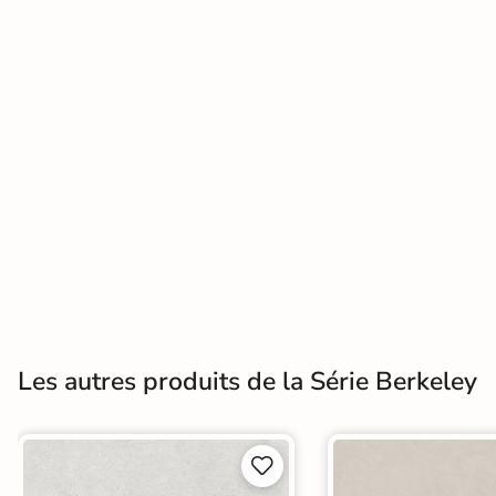
Terre
cuite &
tomette
Parement
mural
intérieur
PAR FORME &
DIMENSION
Carrelage
Les autres produits de la Série Berkeley
hexagonal
Carrelage très
grand format

