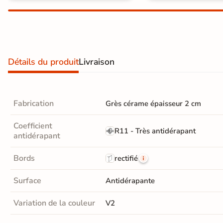
Carrelage extra fin
Voir tous les
formats
Détails du produit
Livraison
PAR FINITION
Carrelage poli /
semi-poli
Fabrication
Grès cérame épaisseur 2 cm
Carrelage brillant
Coefficient
R11 - Très antidérapant
antidérapant
Échantillons gratuits
Bords
rectifié
PAIEMENT SÉCURISÉ
Surface
Antidérapante
Payez comme
Variation de la couleur
il vous plaira
V2