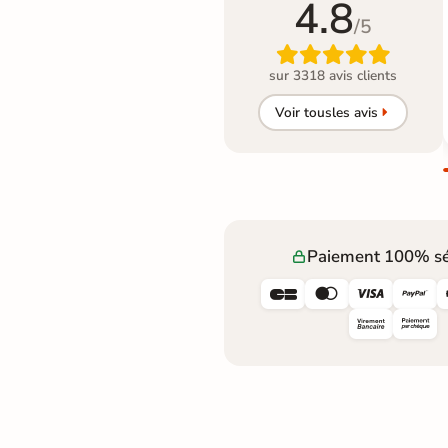
4.8
/5

sur 3318 avis clients
Voir tous
les avis
Paiement 100% sé



