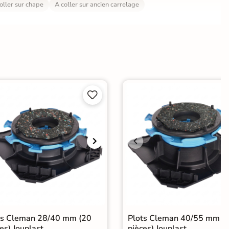
oller sur chape
A coller sur ancien carrelage
e


ts Cleman 28/40 mm (20
Plots Cleman 40/55 mm (
es) Jouplast
pièces) Jouplast