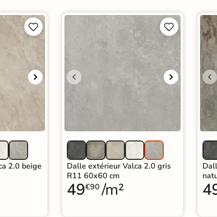




ca 2.0 beige
Dalle extérieur Valca 2.0 gris
Dall
R11 60x60 cm
nat
49
/m²
4
€90