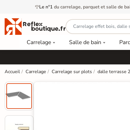
Le n°1
du carrelage, parquet et salle de ba
Carrelage
Mobilier
Parquet
Carrelage
Salle de bain
Par
Intérieur
et
Stratifié
squ'à
50%
Vasque
Carrelage
Parquet
PAR
Extérieur
Contrecollé
TYPE
Douche
relages
Accueil
Carrelage
Carrelage sur plots
dalle terrasse 
Dalle
Lames
aïences
Terrasse
Baignoires
PAR
PVC
Sur Plot
et Balnéos
squ'à
COULEUR
40%
Carrelage
Dalles
WC
Salle de
Stratifié
PVC
Bain
Bois
Carrelage
quets
Lames
Colle &
Salle de
ols
clair
Finition
Bain
tifiés