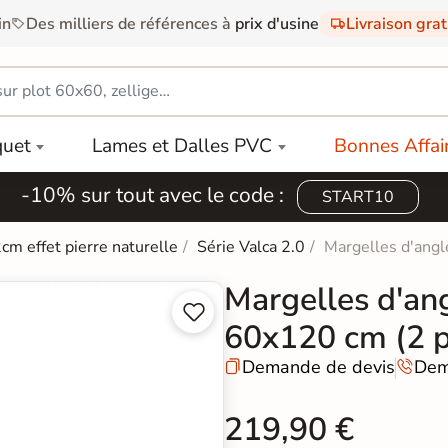
in
Des milliers de références à
prix d'usine
Livraison gra
quet
Lames et Dalles PVC
Bonnes Affai
-10% sur tout avec le code :
START10
2cm effet pierre naturelle
Série Valca 2.0
Margelles d'angl
Margelles d'ang


60x120 cm (2 p
Demande de devis
Dem


219,90 €