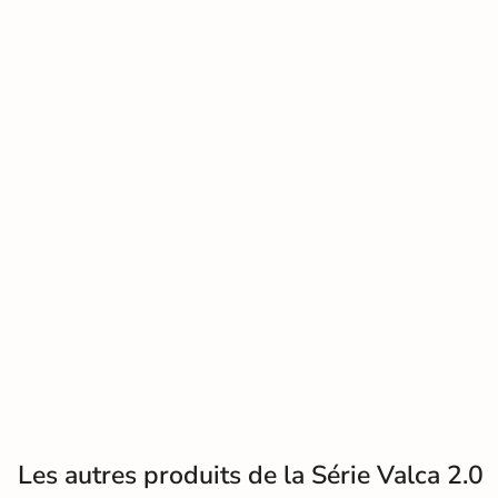
effet
pierre
En savoir
naturelle
plus
Carrelage
effet
béton
Carrelage
effet
métal
Carrelage
moderne
Carrelage
Les autres produits de la Série Valca 2.0
effet