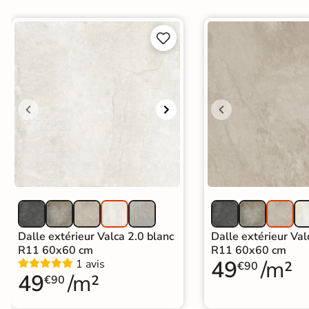
Terre


cuite &
tomette
Parement
mural
intérieur
PAR FORME &
DIMENSION
Carrelage
Dalle extérieur Valca 2.0 blanc
Dalle extérieur Val
hexagonal
R11 60x60 cm
R11 60x60 cm
49
/m²
1 avis
€90
Carrelage très
49
/m²
€90
grand format