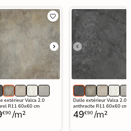


e extérieur Valca 2.0
Dalle extérieur Valca 2.0
urel R11 60x60 cm
anthracite R11 60x60 cm
9
/m²
49
/m²
€90
€90