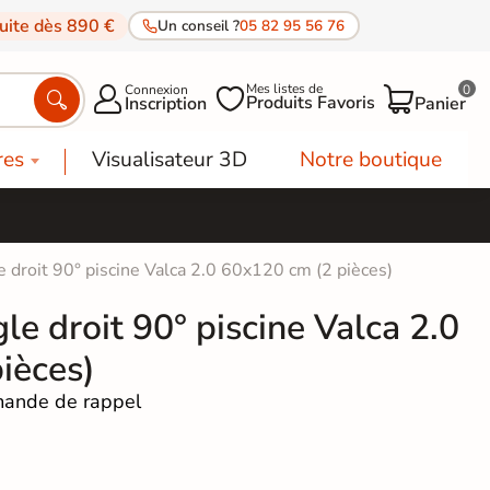
tuite dès 890 €
Un conseil ?
05 82 95 56 76
Mes listes de
Connexion
0




Produits Favoris
Inscription
Panier
res
Visualisateur 3D
Notre boutique
e droit 90° piscine Valca 2.0 60x120 cm (2 pièces)
le droit 90° piscine Valca 2.0
ièces)
ande de rappel