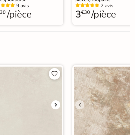
9 avis
2 avis
/pièce
3
/pièce
30
€30

