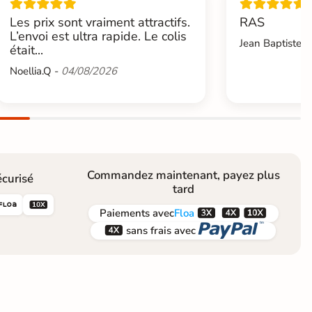
Les prix sont vraiment attractifs.
RAS
L’envoi est ultra rapide. Le colis
Jean Baptiste.L
était...
Noellia.Q -
04/08/2026
Commandez maintenant, payez plus
curisé
tard





Paiements
avec
Floa


sans frais avec