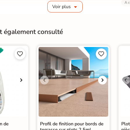
Pose
A c
Voir plus
Origine
Itali
nt également consulté




in de
Profil de finition pour bords de
Plo
terrasse sur plots 2,5ml
pièc