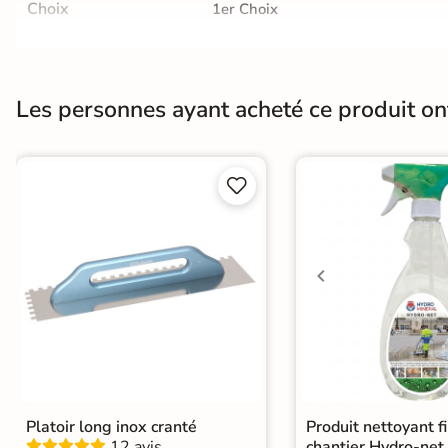
Choix
1er Choix
En une ou plusieurs fois
grâce à nos nombreuses
Normes
Certification CE
solutions de paiement
Les personnes ayant acheté ce produit o


Paiement
Données
Confidentialité
100%
cryptées
garantie
sécurisé
Livraison rapide et soignée
En savoir plus
Platoir long inox cranté
Produit nettoyant f
12 avis
chantier Hydro-net