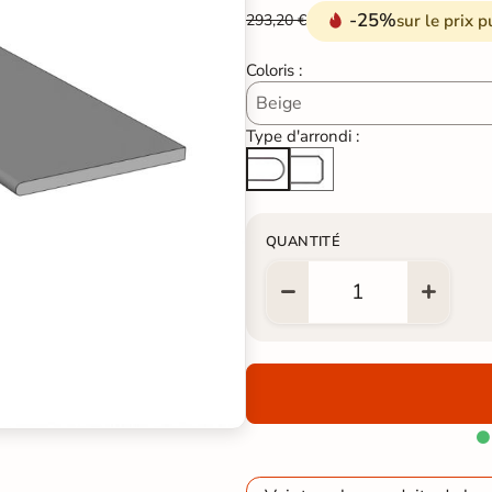
-25%
sur le prix p
293,20 €
Coloris :
Type d'arrondi :
Arête cassée
Arrondi total
QUANTITÉ
