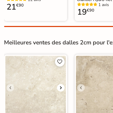
21
1 avis
€90
19
€90
Meilleures ventes des dalles 2cm pour l'ex

