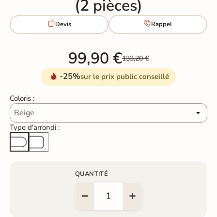
(2 pièces)


Devis
Rappel
99,90 €
133,20 €
-25%
sur le prix public conseillé
Coloris :
Type d'arrondi :
Arête cassée
Arrondi total
QUANTITÉ