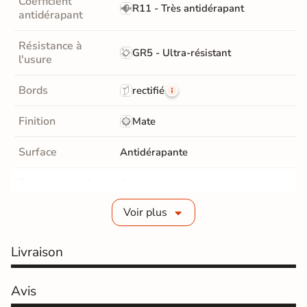
Coefficient
R11 - Très antidérapant
antidérapant
Résistance à
GR5 - Ultra-résistant
l'usure
Bords
rectifié
Finition
Mate
Surface
Antidérapante
Résistant au Gel
Oui
Voir plus
Variation de la
V2
couleur
Livraison
Conditionnement
Pièce
Choix
Avis
1er Choix