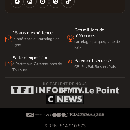




Des milliers de
15 ans d'expérience
références


la référence du carrelage en
carrelage, parquet, salle de
ligne
bain
Salle d'exposition
Paiement sécurisé


à Portet-sur-Garonne, près de
CB, PayPal, 3x sans frais
Toulouse
ILS PARLENT DE NOUS









SIREN: 814 910 873