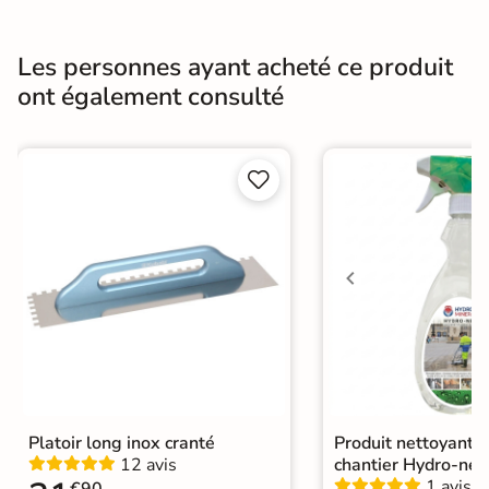
A coller sur chape
Pose
A coller sur ancien carrelage
Les personnes ayant acheté ce produit
ont également consulté
Normes
Certification CE
Origine
Italie


Platoir long inox cranté
Produit nettoyant f
12 avis
chantier Hydro-net
1 avis
€90