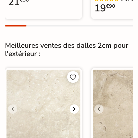
21
19
€90
Meilleures ventes des dalles 2cm pour
l'extérieur :

