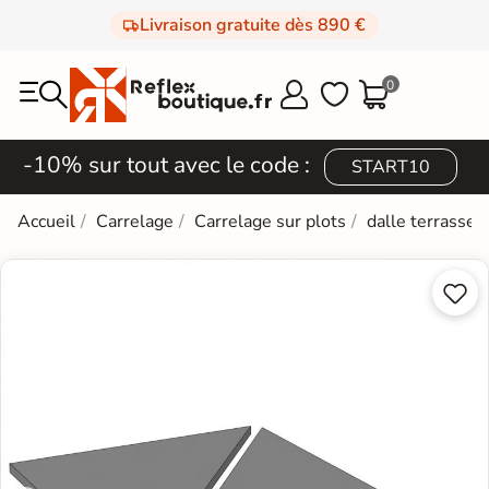
Livraison gratuite dès 890 €
0



-10% sur tout avec le code :
START10
Accueil
Carrelage
Carrelage sur plots
dalle terrasse 

