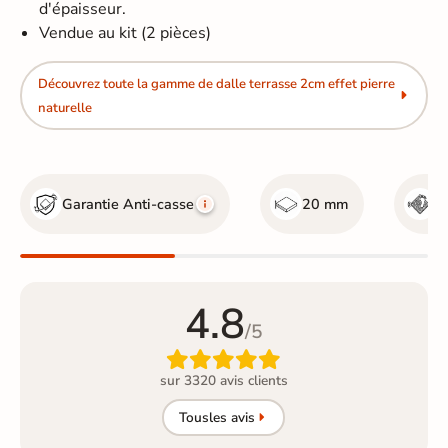
d'épaisseur.
Vendue au kit (2 pièces)
Découvrez toute la gamme de dalle terrasse 2cm effet pierre
naturelle
Garantie Anti-casse
20 mm
R
4.8
/5

sur 3320 avis clients
Tous
les avis