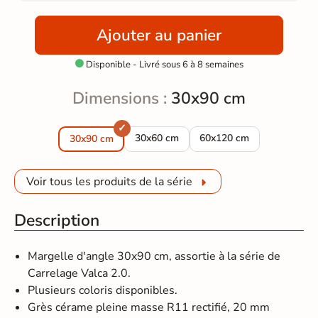
Ajouter au panier
Disponible - Livré sous 6 à 8 semaines

Dimensions :
30x90 cm
Margelles d'angle droit 90° piscine Valc
Margelles d'angle droit 90
30x60 cm
60x120 cm
30x90 cm
Voir tous les produits de la série
Description
Margelle d'angle 30x90 cm, assortie à la série de
Carrelage Valca 2.0.
Plusieurs coloris disponibles.
Grès cérame pleine masse R11 rectifié, 20 mm