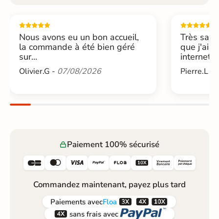
Nous avons eu un bon accueil,
Très sati
la commande à été bien géré
que j'ai 
sur...
internet....
Olivier.G -
07/08/2026
Pierre.L -
Paiement 100% sécurisé






Commandez maintenant, payez plus tard



Paiements
avec
Floa


sans frais avec