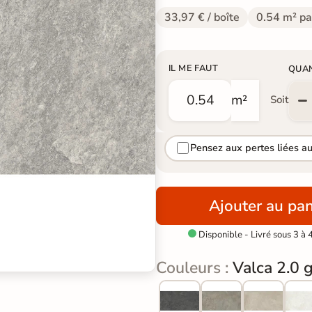
33,97 € / boîte
0.54 m² pa
IL ME FAUT
QUA
m²
Soit
Pensez aux pertes liées a
Ajouter au pan
Disponible - Livré sous 3 à 

Couleurs :
Valca 2.0 g