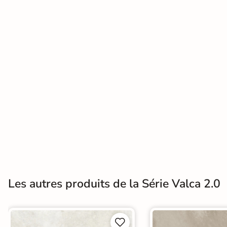
Terre
cuite &
tomette
Parement
mural
intérieur
PAR FORME &
DIMENSION
Carrelage
hexagonal
Les autres produits de la Série Valca 2.0
Carrelage très
grand format

