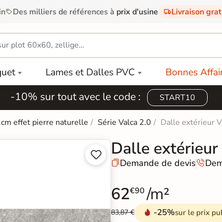
in
Des milliers de références à
prix d'usine
Livraison gra
quet
Lames et Dalles PVC
Bonnes Affai
-10% sur tout avec le code :
START10
2cm effet pierre naturelle
Série Valca 2.0
Dalle extérieur 
Dalle extérieur


Demande de devis
Dem


62
/m²
€90
-25%
sur le prix pu
83,87 €