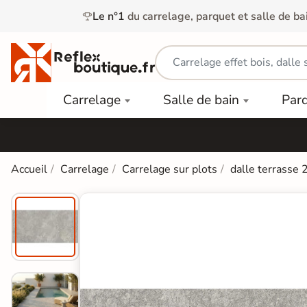
Le n°1
du carrelage, parquet et salle de ba
Carrelage
Mobilier
Parquet
Carrelage
Salle de bain
Par
Intérieur
et
Stratifié
squ'à
50%
Vasque
Carrelage
Parquet
PAR
Extérieur
Contrecollé
TYPE
Douche
relages
Accueil
Carrelage
Carrelage sur plots
dalle terrasse 
Dalle
Lames
aïences
Terrasse
Baignoires
PAR
PVC
Sur Plot
et Balnéos
squ'à
COULEUR
40%
Carrelage
Dalles
WC
Salle de
Stratifié
PVC
Bain
Bois
Carrelage
quets
Lames
Colle &
Salle de
ols
clair
Finition
Bain
tifiés