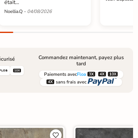
était...
Noellia.Q -
04/08/2026
Commandez maintenant, payez plus
curisé
tard





Paiements
avec
Floa


sans frais avec

