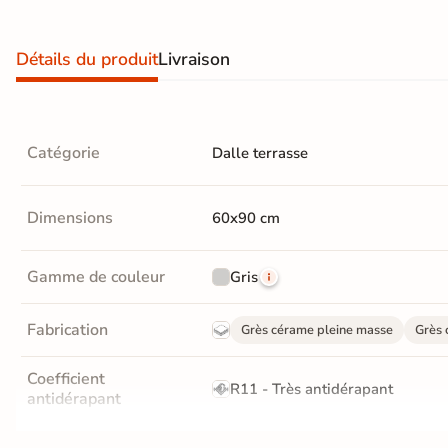
Recevez vos
échantillons chez
Détails du produit
Livraison
vous
en
quelques jours
Catégorie
Dalle terrasse
* Seuls les frais
d'expédition vous
Dimensions
60x90 cm
seront facturés
—
et remboursés
intégralement
sur
Gamme de couleur
Gris
votre future
commande
Fabrication
Grès cérame pleine masse
Grès 
Demander mes
échantillons
Coefficient
R11 - Très antidérapant
gratuits
antidérapant
Masse colorée
Non