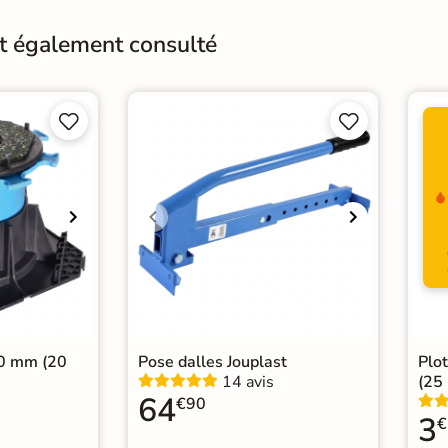
nt également consulté
Surface
Anti
Variation de la couleur
V2




Choix
1er 
Normes
Cert
 ou herbe
Type de pose
Pos
 effet pierre
80 mm (20
Pose dalles Jouplast
Plo
14 avis
(25
64
€90
3
€