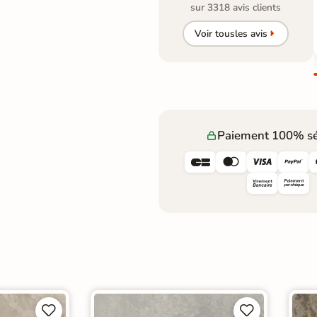
sur 3318 avis clients
Voir tous
les avis
Paiement 100% sé







