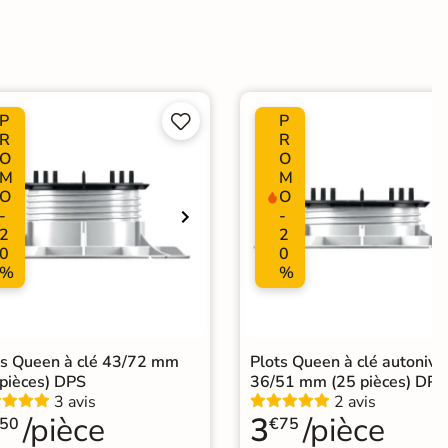
dérapante
P
P


Choix
R
R
O
O
M
M
O
O
ification CE
-
-
2
2
0
0
%
%
e collée
Pose sur plots
Pose sur plots
ts Queen à clé 43/72 mm
Plots Queen à clé autonive
 pièces) DPS
36/51 mm (25 pièces) DPS
3 avis
2 avis
/pièce
3
/pièce
50
€75