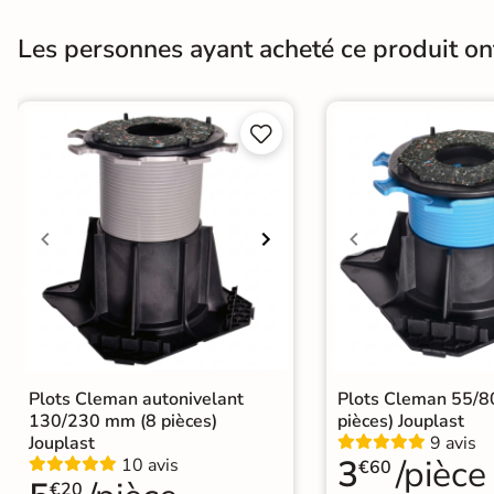
Les personnes ayant acheté ce produit o
Finition
Mate
Résistant au Gel
Oui


Conditionnement
Boite
A coller sur chape
A poser sur plot
Pose
A poser directement sur sable, gravier
A coller sur ancien carrelage
Origine
Italie
Catégories
Carrelage Gris
|
Carrelage sur plot
Plots Cleman autonivelant
Plots Cleman 55/
130/230 mm (8 pièces)
pièces) Jouplast
Jouplast
9 avis
3
/pièce
10 avis
€60
€20