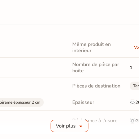
Même produit en
Vo
intérieur
Nombre de pièce par
1
boite
Pièces de destination
Ter
Epaisseur
2
cérame épaisseur 2 cm
Résistance à l'usure
G
Voir plus
Bords
re