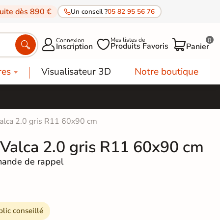
tuite dès 890 €
Un conseil ?
05 82 95 56 76
Mes listes de
Connexion
0




Produits Favoris
Inscription
Panier
res
Visualisateur 3D
Notre boutique
Valca 2.0 gris R11 60x90 cm
 Valca 2.0 gris R11 60x90 cm
ande de rappel
blic conseillé