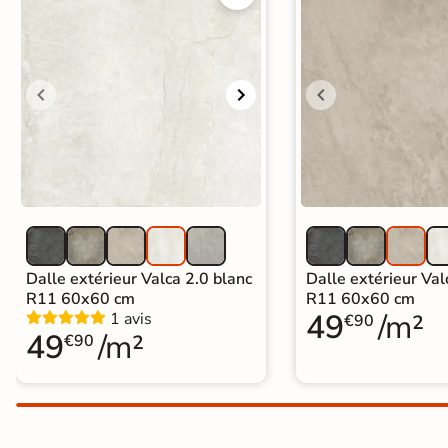
Carrelage extra fin
Voir tous les
formats
PAR FINITION
Carrelage poli /
semi-poli
Carrelage brillant
Dalle extérieur Valca 2.0 blanc
Dalle extérieur Val
R11 60x60 cm
R11 60x60 cm
Échantillons gratuits
49
/m²
1 avis
€90
49
/m²
€90
ÉCHANTILLONS
GRATUITS
Échantillons
GRATUITS
*