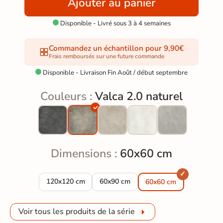
Ajouter au panier
Disponible - Livré sous 3 à 4 semaines

Commandez un échantillon pour 9,90€
Frais remboursés sur une future commande
Disponible - Livraison Fin Août / début septembre

Couleurs :
Valca 2.0 naturel
Dimensions :
60x60 cm
Dalle extérieur Valca 2.0 naturel R11 120x120 cm
Dalle extérieur Valca 2.0 naturel R11
120x120 cm
60x90 cm
60x60 cm
Voir tous les produits de la série