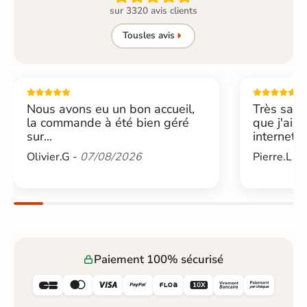
sur 3320 avis clients
Tous
les avis
Nous avons eu un bon accueil,
Très sati
la commande à été bien géré
que j'ai 
sur...
internet....
Olivier.G -
07/08/2026
Pierre.L -
Paiement 100% sécurisé





