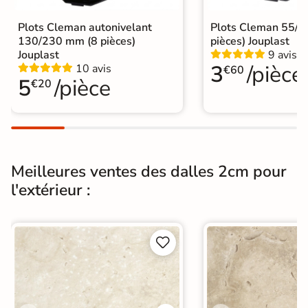
Conditionnement
Boite
Plots Cleman autonivelant
Plots Cleman 55/
130/230 mm (8 pièces)
pièces) Jouplast
Choix
1er Choix
Jouplast
9 avis
3
/pièce
10 avis
€60
5
/pièce
€20
A coller sur chape
A poser sur plot
A poser directement sur sable, gravier
Pose
ou herbe
A coller sur ancien carrelage
Meilleures ventes des dalles 2cm pour
Normes
Certification CE
l'extérieur :
Origine
Italie
Pose collée
Pose sur plots


Type de pose
Pose sur plots
Carrelage 60x60
|
Carrelage Gris
|
Catégories
Carrelage sur plot effet pierre