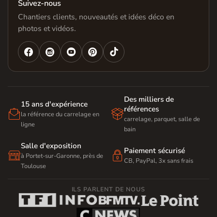
Suivez-nous
Chantiers clients, nouveautés et idées déco en
photos et vidéos.




Des milliers de
15 ans d'expérience
références


la référence du carrelage en
carrelage, parquet, salle de
ligne
bain
Salle d'exposition
Paiement sécurisé


à Portet-sur-Garonne, près de
CB, PayPal, 3x sans frais
Toulouse
ILS PARLENT DE NOUS