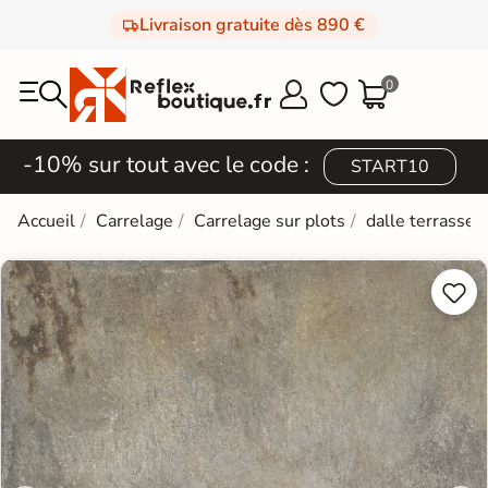
Livraison gratuite dès 890 €
0



-10% sur tout avec le code :
START10
Accueil
Carrelage
Carrelage sur plots
dalle terrasse 

