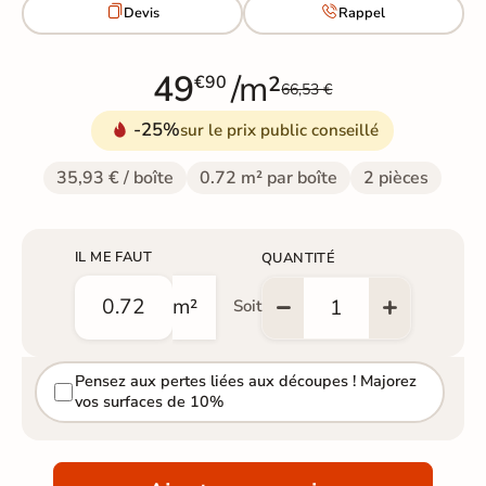


Devis
Rappel
49
/m²
€90
66,53 €
-25%
sur le prix public conseillé
35,93 € / boîte
0.72 m² par boîte
2 pièces
IL ME FAUT
QUANTITÉ
m²
Soit
Pensez aux pertes liées aux découpes ! Majorez
vos surfaces de 10%