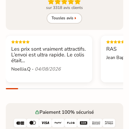

sur 3318 avis clients
Tous
les avis
Les prix sont vraiment attractifs.
RAS
L’envoi est ultra rapide. Le colis
Jean Bapti
était...
Noellia.Q -
04/08/2026
Paiement 100% sécurisé





