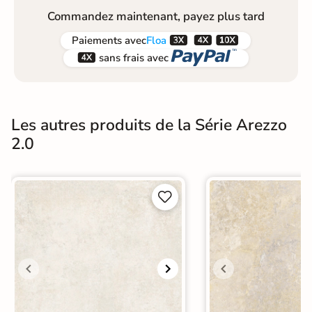
Commandez maintenant, payez plus tard



Paiements
avec
Floa


sans frais avec
Les autres produits de la Série Arezzo
2.0

