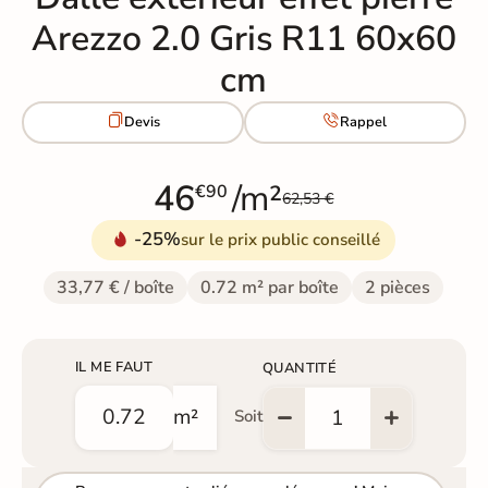
Arezzo 2.0 Gris R11 60x60
cm


Devis
Rappel
46
/m²
€90
62,53 €
-25%
sur le prix public conseillé
33,77 € / boîte
0.72 m² par boîte
2 pièces
IL ME FAUT
QUANTITÉ
m²
Soit