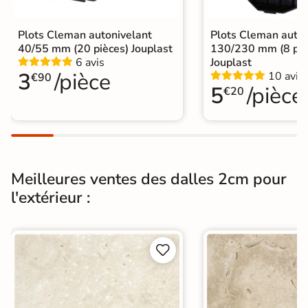
Résistant au Gel
Oui
Plots Cleman autonivelant
Plots Cleman auton
Conditionnement
Boite
40/55 mm (20 pièces) Jouplast
130/230 mm (8 piè
6 avis
Jouplast
Choix
1er Choix
3
/pièce
10 avis
€90
5
/pièce
€20
A poser sur plot
Pose
A poser directement sur sable, gravier
ou herbe
Normes
Certification CE
Meilleures ventes des dalles 2cm pour
l'extérieur :
Origine
Italie
Pose collée
Pose sur plots
Type de pose


Pose sur plots
Carrelage 60x60
|
Carrelage Gris
|
Carrelage sur plot effet pierre
|