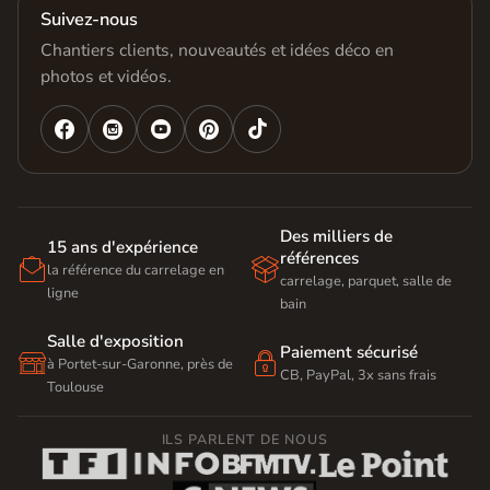
Suivez-nous
Chantiers clients, nouveautés et idées déco en
photos et vidéos.




Des milliers de
15 ans d'expérience
références


la référence du carrelage en
carrelage, parquet, salle de
ligne
bain
Salle d'exposition
Paiement sécurisé


à Portet-sur-Garonne, près de
CB, PayPal, 3x sans frais
Toulouse
ILS PARLENT DE NOUS