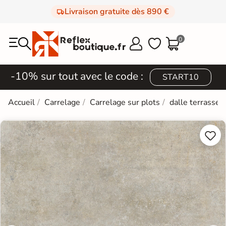
Livraison gratuite dès 890 €
0



-10% sur tout avec le code :
START10
Accueil
Carrelage
Carrelage sur plots
dalle terrasse 2

