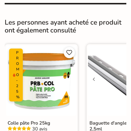
Masse colorée
Non
Type de motif
Motif unique
Les personnes ayant acheté ce produit
ont également consulté
Bords
Non-rectifié
Finition
Mate


P
Surface
Lisse
R
O
M
Résistant au Gel
Oui
O
-
Pièce humides
Oui
2
5
%
Plancher
Oui
Chauffant
Conditionnement
Boite
Colle pâte Pro 25kg
Baguette d'angle 
30 avis
2,5ml
Choix
1er Choix