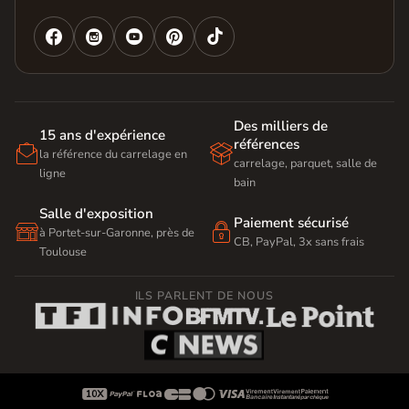




Des milliers de
15 ans d'expérience
références


la référence du carrelage en
carrelage, parquet, salle de
ligne
bain
Salle d'exposition
Paiement sécurisé


à Portet-sur-Garonne, près de
CB, PayPal, 3x sans frais
Toulouse
ILS PARLENT DE NOUS








