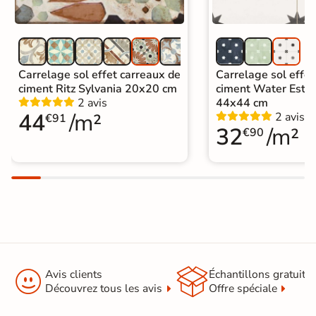
Carrelage sol effet carreaux de
Carrelage sol effet
ciment Ritz Sylvania 20x20 cm
ciment Water Estre
2 avis
44x44 cm
44
/m²
2 avis
€91
32
/m²
€90


Avis clients
Échantillons gratuit
Découvrez tous les avis
Offre spéciale