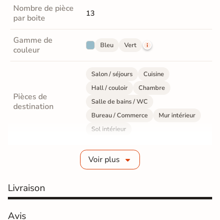
Nombre de pièce
13
par boite
Gamme de
Bleu
Vert
couleur
Salon / séjours
Cuisine
Hall / couloir
Chambre
Pièces de
Salle de bains / WC
destination
Bureau / Commerce
Mur intérieur
Sol intérieur
Fabrication
Grès cérame émaillé
Voir plus
Epaisseur
10 mm
Livraison
Résistance à
Gr4 - Très résistant
l'usure
Avis