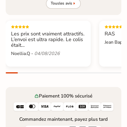
Tous
les avis
Les prix sont vraiment attractifs.
RAS
L’envoi est ultra rapide. Le colis
Jean Bapti
était...
Noellia.Q -
04/08/2026
Paiement 100% sécurisé






Commandez maintenant, payez plus tard