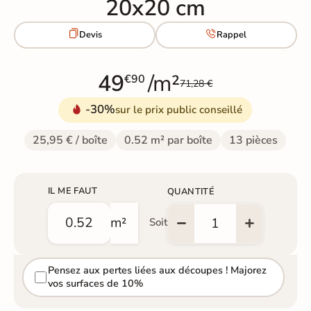
20x20 cm


Devis
Rappel
49
/m²
€90
71,28 €
-30%
sur le prix public conseillé
25,95 € / boîte
0.52 m² par boîte
13 pièces
IL ME FAUT
QUANTITÉ
m²
Soit
Pensez aux pertes liées aux découpes ! Majorez
vos surfaces de 10%