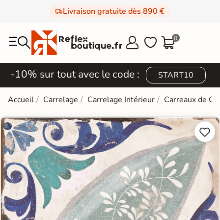
Livraison gratuite dès 890 €
0



-10% sur tout avec le code :
START10
Accueil
Carrelage
Carrelage Intérieur
Carreaux de Ci

